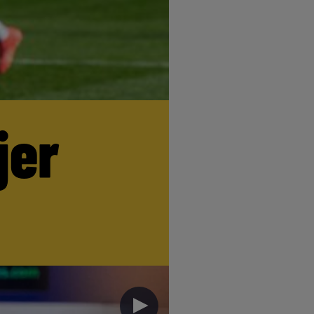
jer
►