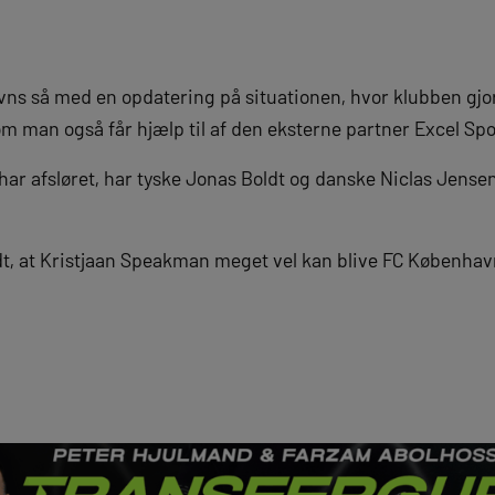
s så med en opdatering på situationen, hvor klubben gjord
som man også får hjælp til af den eksterne partner Excel S
har afsløret, har tyske Jonas Boldt og danske Niclas Jense
, at Kristjaan Speakman meget vel kan blive FC Københav