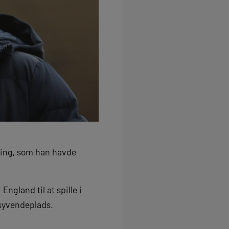
ling, som han havde
ngland til at spille i
syvendeplads.