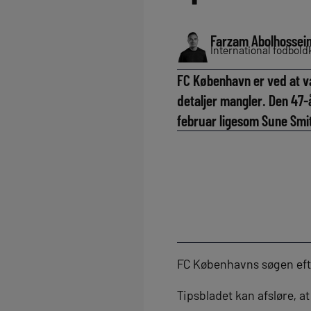
Farzam Abolhossein
International fodbol
FC København er ved at v
detaljer mangler. Den 47-å
februar ligesom Sune Smit
FC Københavns søgen efte
Tipsbladet kan afsløre, 