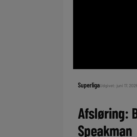
Superliga
Udgivet: juni 17, 202
Afsløring: 
Speakman