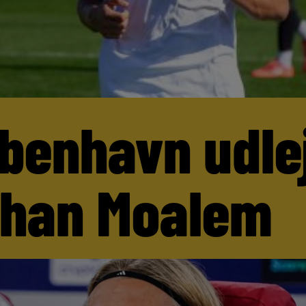
benhavn udle
than Moalem