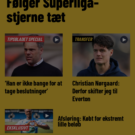
Følger Superliga-
stjerne tæt
TIPSBLADET SPECIAL
TRANSFER
►
►
‘Han er ikke bange for at
Christian Nørgaard:
tage beslutninger’
Derfor skifter jeg til
Everton
►
Afsløring: Købt for ekstremt
lille beløb
EKSKLUSIVT