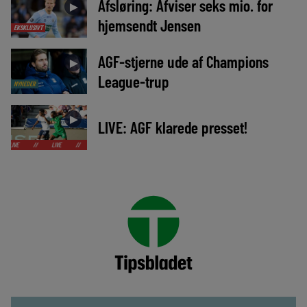
Afsløring: Afviser seks mio. for
►
hjemsendt Jensen
EKSKLUSIVT
AGF-stjerne ude af Champions
►
League-trup
NYHEDER
►
LIVE: AGF klarede presset!
/
LIVE
//
LIVE
//
LIVE
//
LIVE
//
LIVE
//
LIVE
//
LIVE
//