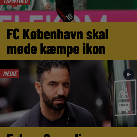
TOPNYHED
FC København skal
møde kæmpe ikon
MEDIE
►