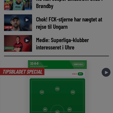
Brøndby
AVIS
Chok! FCK-stjerne har nægtet at
►
rejse til Ungarn
LIGE NU
Medie: Superliga-klubber
►
interesseret i Uhre
NYHEDER
TIPSBLADET SPECIAL
►