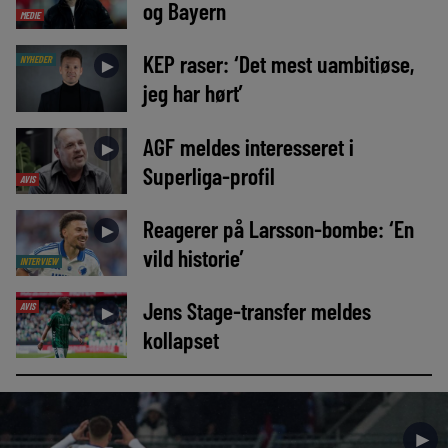
og Bayern
MEDIE
KEP raser: ‘Det mest uambitiøse,
NYHEDER
►
jeg har hørt’
AGF meldes interesseret i
►
Superliga-profil
AVIS
Reagerer på Larsson-bombe: ‘En
►
vild historie’
INTERVIEW
Jens Stage-transfer meldes
AVIS
►
kollapset
►