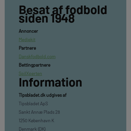
Besat af fodbold
siden 1948
Annoncer
Mediekit
Partnere
Danskfodbold.com
Bettingpartnere
SpilXperten
Information
TIpsbladet.dk udgives af
Tipsbladet ApS
Sankt Annæ Plads 28
1250 København K
Denmark (DK)