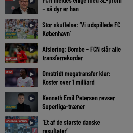
►
– så dyr er han
Stor skuffelse: ‘Vi udspillede FC
►
København’
NYHEDER
Afsløring: Bombe – FCN slår alle
►
transferrekorder
EKSKLUSIVT
Omstridt megatransfer klar:
MEDIE
►
Koster over 1 milliard
Kenneth Emil Petersen revser
►
Superliga-træner
NYHEDER
‘Et af de største danske
TIPSBLADET SPECIAL
►
resultater’