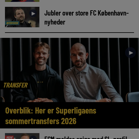
Jubler over store FC København-
►
nyheder
INTERVIEW
►
TRANSFER
Overblik: Her er Superligaens
sommertransfers 2026
FCM meldes enige med SL-profil
MEDIE