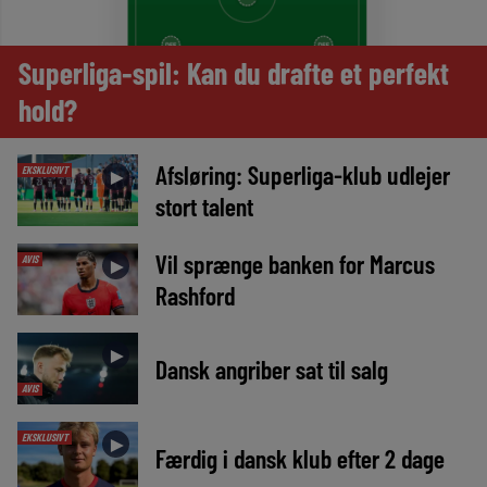
Superliga-spil: Kan du drafte et perfekt
hold?
Afsløring: Superliga-klub udlejer
EKSKLUSIVT
►
stort talent
Vil sprænge banken for Marcus
AVIS
►
Rashford
►
Dansk angriber sat til salg
AVIS
EKSKLUSIVT
►
Færdig i dansk klub efter 2 dage