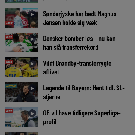
Sønderjyske har bedt Magnus
►
Jensen holde sig væk
MEDIE
Dansker bomber løs – nu kan
MEDIE
►
han slå transferrekord
Vildt Brøndby-transferrygte
MEDIE
►
aflivet
Legende til Bayern: Hent tidl. SL-
NYHEDER
►
stjerne
OB vil have tidligere Superliga-
MEDIE
►
profil