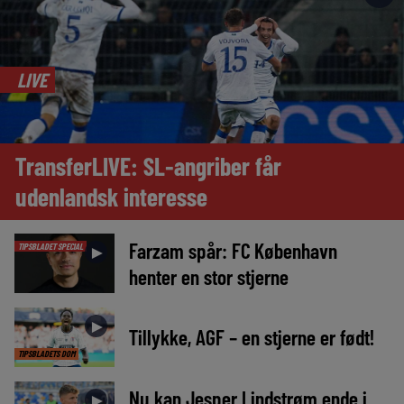
LIVE
TransferLIVE: SL-angriber får
udenlandsk interesse
Farzam spår: FC København
TIPSBLADET SPECIAL
►
henter en stor stjerne
►
Tillykke, AGF – en stjerne er født!
TIPSBLADETS DOM
Nu kan Jesper Lindstrøm ende i
►