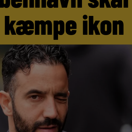
 kæmpe ikon