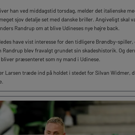
iver han ved middagstid torsdag, melder det italienske 
meget sjov detalje set med danske briller. Angiveligt skal 
nders Randrup om at blive Udineses nye højre back.
edes have vist interesse for den tidligere Brøndby-spiller, 
n Randrup blev fravalgt grundet sin skadeshistorik. Og der
t bliver præsenteret som ny mand i Udinese.
er Larsen træde ind på holdet i stedet for Silvan Widmer, d
e.