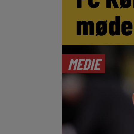
møde
MEDIE