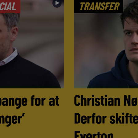
►
CIAL
TRANSFER
bange for at
Christian N
nger’
Derfor skifte
Everton