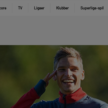
core
TV
Ligaer
Klubber
Superliga-spil