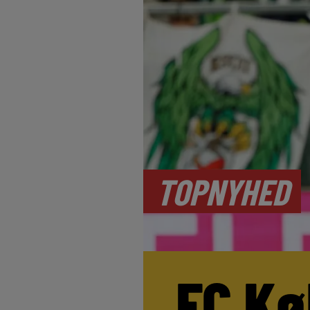
TOPNYHED
FC Kø