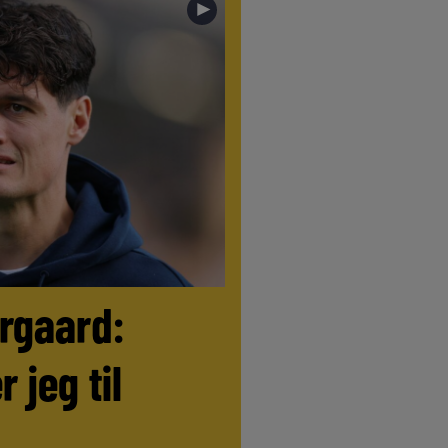
►
ørgaard:
r jeg til