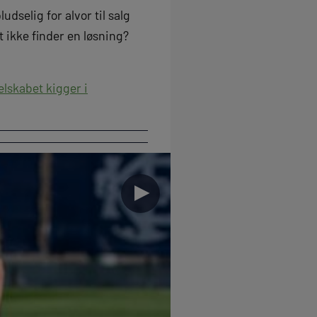
dselig for alvor til salg
 ikke finder en løsning?
elskabet kigger i
►