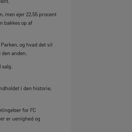
cent.
en, men ejer 22,55 procent
n bakkes op af
f Parken, og hvad det vil
nd den anden.
l salg.
ndholdet i den historie,
etingelser for FC
der er uenighed og