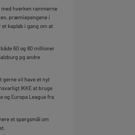
 mål med hverken rammerne
sten, præmiepengene i
 et kapløb i gang om at
 både 60 og 80 millioner
 Salzburg pg andre
 gerne vil have et nyt
nsvarligt IKKE at bruge
ue og Europa League fra
 mere et spørgsmål om
et.