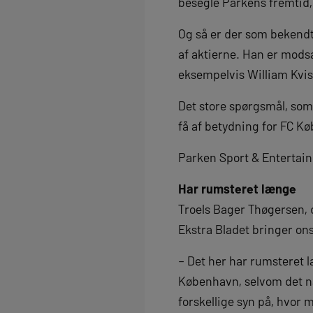
besegle Parkens fremtid,
Og så er der som bekendt 
af aktierne. Han er mods
eksempelvis William Kvis
Det store spørgsmål, som s
få af betydning for FC K
Parken Sport & Entertain
Har rumsteret længe
Troels Bager Thøgersen, d
Ekstra Bladet bringer on
– Det her har rumsteret l
København, selvom det nat
forskellige syn på, hvor 