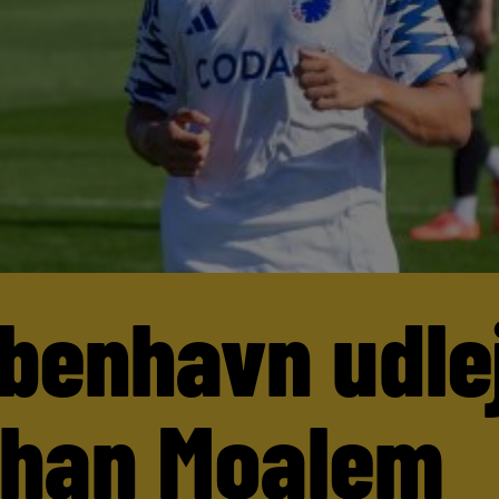
benhavn udle
than Moalem