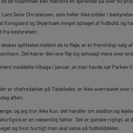
 da de tilsammen kan mønstre en ejerandel på over 50 pro
Lars Seier Christensen, som heller ikke sidder i bestyrels
at Korsgaard og Skjærbæk meget optaget af fodbold, og ha
t fra bestyrelsen.
kaber splittelse mellem de to fløje, er et fremtidigt salg a
øbenhavn. Det kærer den ene fløj sig selvsagt mere over e
ment meddelte tilbage i januar, at man havde sat Parken ti
er er chefredaktør på Tipsbladet, er ikke overrasket over i
sdag aften.
ænge, og jeg tror ikke kun, det handler om stadion og lejeb
urligvis er en væsentlig faktor. Det er ganske rigtigt, at 
meget og hvor hurtigt man skal satse på fodbolddelen.