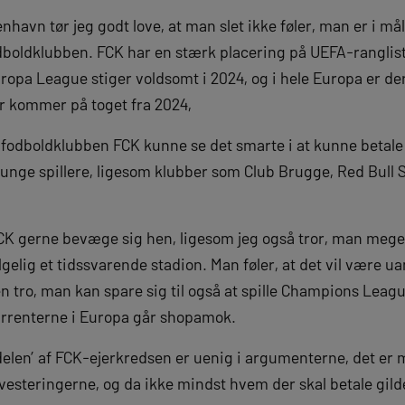
enhavn tør jeg godt love, at man slet ikke føler, man er i
odboldklubben. FCK har en stærk placering på UEFA-rangli
pa League stiger voldsomt i 2024, og i hele Europa er der
er kommer på toget fra 2024,
i fodboldklubben FCK kunne se det smarte i at kunne betale
e unge spillere, ligesom klubber som Club Brugge, Red Bull
FCK gerne bevæge sig hen, ligesom jeg også tror, man meget
elig et tidssvarende stadion. Man føler, at det vil være ua
tro, man kan spare sig til også at spille Champions Leag
urrenterne i Europa går shopamok.
ordelen’ af FCK-ejerkredsen er uenig i argumenterne, det er
vesteringerne, og da ikke mindst hvem der skal betale gild