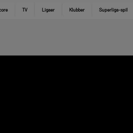
core
TV
Ligaer
Klubber
Superliga-spil