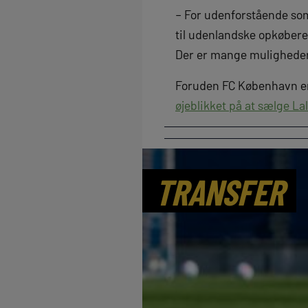
– For udenforstående som 
til udenlandske opkøbere
Der er mange muligheder 
Foruden FC København er
øjeblikket på at sælge La
TRANSFER