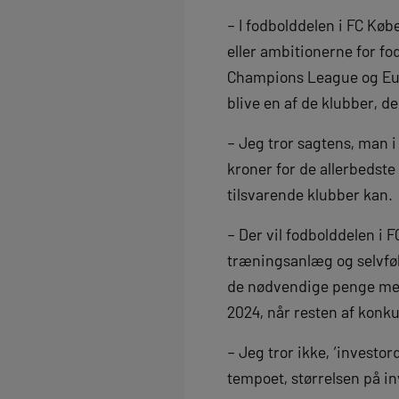
– I fodbolddelen i FC Køb
eller ambitionerne for f
Champions League og Euro
blive en af de klubber, d
– Jeg tror sagtens, man 
kroner for de allerbedst
tilsvarende klubber kan.
– Der vil fodbolddelen i 
træningsanlæg og selvfølg
de nødvendige penge men 
2024, når resten af konk
– Jeg tror ikke, ‘invest
tempoet, størrelsen på in