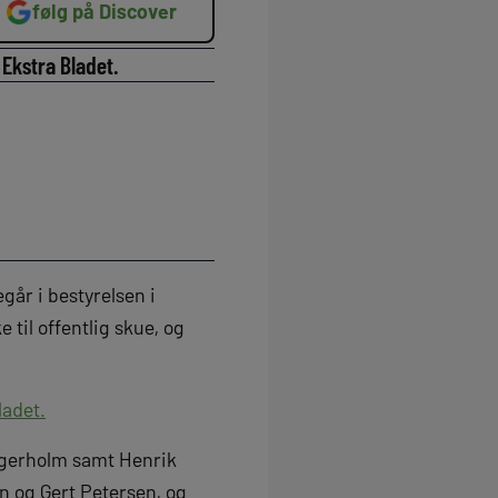
følg på Discover
 Ekstra Bladet.
går i bestyrelsen i
til offentlig skue, og
ladet.
 Agerholm samt Henrik
n og Gert Petersen, og