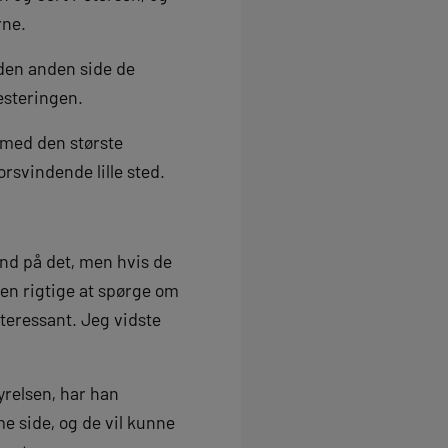
rne.
 den anden side de
vesteringen.
ermed den største
orsvindende lille sted.
and på det, men hvis de
den rigtige at spørge om
nteressant. Jeg vidste
yrelsen, har han
e side, og de vil kunne