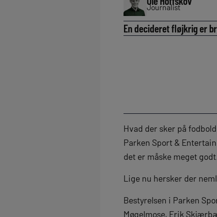
Ole Hoffskov
Journalist
En decideret fløjkrig er b
Hvad der sker på fodbold
Parken Sport & Entertainm
det er måske meget godt
Lige nu hersker der neml
Bestyrelsen i Parken Spo
Møgelmose, Erik Skjærbæk