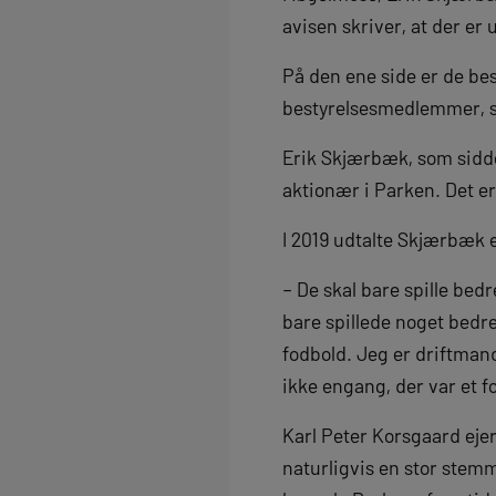
avisen skriver, at der e
På den ene side er de be
bestyrelsesmedlemmer, so
Erik Skjærbæk, som sidder
aktionær i Parken. Det er 
I 2019 udtalte Skjærbæk
– De skal bare spille bed
bare spillede noget bedre
fodbold. Jeg er driftmand
ikke engang, der var et f
Karl Peter Korsgaard ejer
naturligvis en stor stem