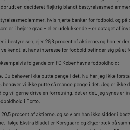
r udbrudt en decideret fløjkrig blandt bestyrelsesmedlemme
styrelsesmedlemmer, hvis hjerte banker for fodbold, og på
m er i højere grad – eller udelukkende – er optaget af in
 i bestyrelsen, ejer 29,8 procent af aktierne, og han er d
velkendt, at hans interesse for fodbold befinder sig på et f
 eksempelvis følgende om FC Københavns fodboldhold:
re. Du behøver ikke putte penge i det. Nu har jeg ikke forst
, behøver vi ikke putte så mange penge i det. Jeg er ikke 
 og vil gerne drive en forretning, det er det, jeg synes er i
odboldhold i Porto.
 20,5 procent af aktierne, og selv om han ikke sidder i best
me. Ifølge Ekstra Bladet er Korsgaard og Skjærbæk på samm