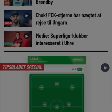
Brøndby
AVIS
Chok! FCK-stjerne har nægtet at
►
rejse til Ungarn
LIGE NU
Medie: Superliga-klubber
►
interesseret i Uhre
NYHEDER
TIPSBLADET SPECIAL
►