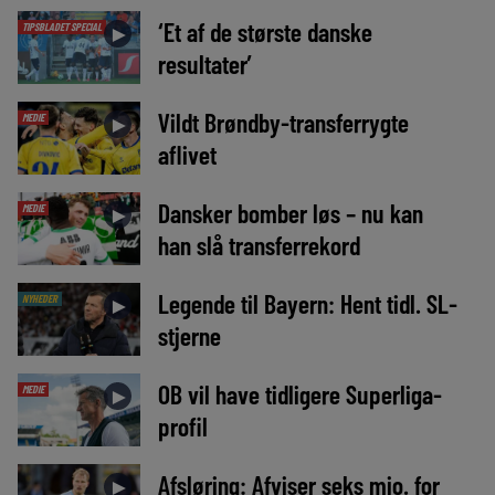
‘Et af de største danske
TIPSBLADET SPECIAL
►
resultater’
Vildt Brøndby-transferrygte
MEDIE
►
aflivet
Dansker bomber løs – nu kan
MEDIE
►
han slå transferrekord
Legende til Bayern: Hent tidl. SL-
NYHEDER
►
stjerne
OB vil have tidligere Superliga-
MEDIE
►
profil
Afsløring: Afviser seks mio. for
►