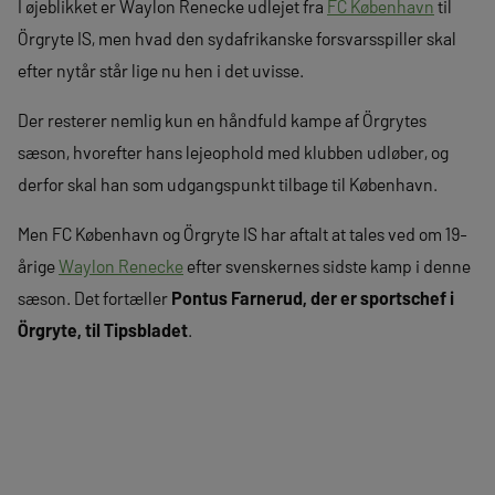
I øjeblikket er Waylon Renecke udlejet fra
FC København
til
Örgryte IS, men hvad den sydafrikanske forsvarsspiller skal
efter nytår står lige nu hen i det uvisse.
Der resterer nemlig kun en håndfuld kampe af Örgrytes
sæson, hvorefter hans lejeophold med klubben udløber, og
derfor skal han som udgangspunkt tilbage til København.
Men FC København og Örgryte IS har aftalt at tales ved om 19-
årige
Waylon Renecke
efter svenskernes sidste kamp i denne
sæson. Det fortæller
Pontus Farnerud, der er sportschef i
Örgryte, til Tipsbladet
.