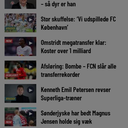
– så dyr er han
Stor skuffelse: ‘Vi udspillede FC
►
København’
NYHEDER
Omstridt megatransfer klar:
MEDIE
►
Koster over 1 milliard
Afsløring: Bombe – FCN slår alle
►
transferrekorder
EKSKLUSIVT
Kenneth Emil Petersen revser
►
Superliga-træner
NYHEDER
Sønderjyske har bedt Magnus
►
Jensen holde sig væk
MEDIE