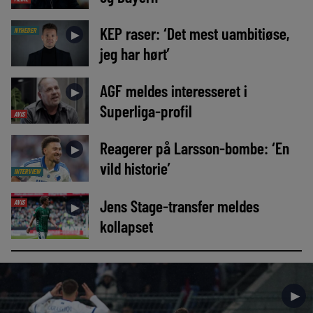
KEP raser: ‘Det mest uambitiøse,
NYHEDER
►
jeg har hørt’
AGF meldes interesseret i
►
Superliga-profil
AVIS
Reagerer på Larsson-bombe: ‘En
►
vild historie’
INTERVIEW
Jens Stage-transfer meldes
AVIS
►
kollapset
►