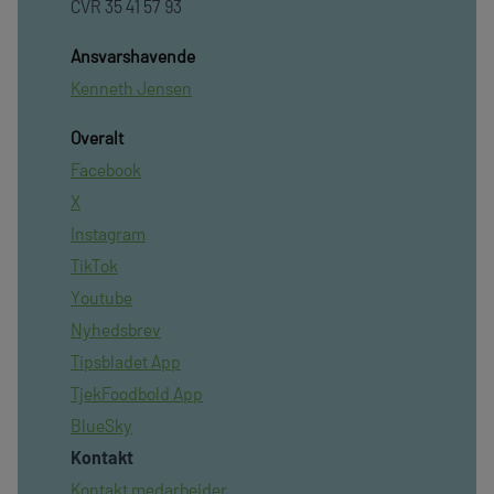
CVR 35 41 57 93
Ansvarshavende
Kenneth Jensen
Overalt
Facebook
X
Instagram
TikTok
Youtube
Nyhedsbrev
Tipsbladet App
TjekFoodbold App
BlueSky
Kontakt
Kontakt medarbejder