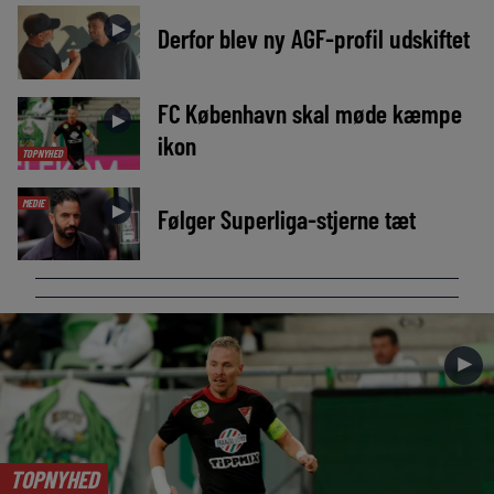
►
Derfor blev ny AGF-profil udskiftet
FC København skal møde kæmpe
►
ikon
TOPNYHED
MEDIE
►
Følger Superliga-stjerne tæt
►
TOPNYHED