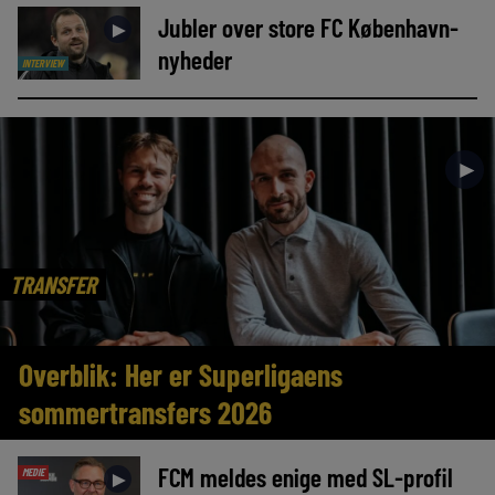
Jubler over store FC København-
►
nyheder
INTERVIEW
►
TRANSFER
Overblik: Her er Superligaens
sommertransfers 2026
FCM meldes enige med SL-profil
MEDIE
►