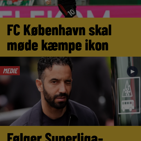
FC København skal
møde kæmpe ikon
MEDIE
►
Følger Superliga-