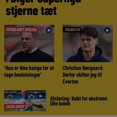
stjerne tæt
TIPSBLADET SPECIAL
TRANSFER
►
►
‘Han er ikke bange for at
Christian Nørgaard:
tage beslutninger’
Derfor skifter jeg til
Everton
►
Afsløring: Købt for ekstremt
lille beløb
EKSKLUSIVT