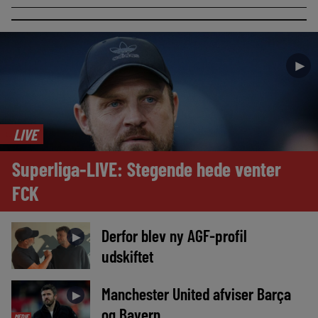
►
LIVE
Superliga-LIVE: Stegende hede venter
FCK
Derfor blev ny AGF-profil
►
udskiftet
Manchester United afviser Barça
►
og Bayern
MEDIE