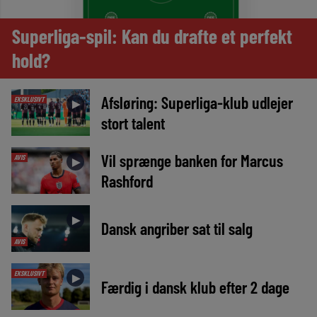
Superliga-spil: Kan du drafte et perfekt
hold?
Afsløring: Superliga-klub udlejer
EKSKLUSIVT
►
stort talent
Vil sprænge banken for Marcus
AVIS
►
Rashford
►
Dansk angriber sat til salg
AVIS
EKSKLUSIVT
►
Færdig i dansk klub efter 2 dage