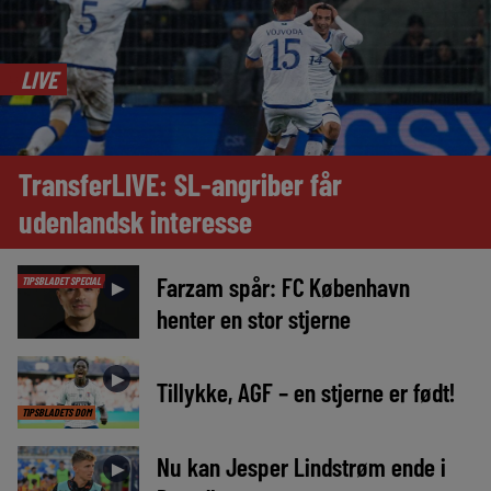
LIVE
TransferLIVE: SL-angriber får
udenlandsk interesse
Farzam spår: FC København
TIPSBLADET SPECIAL
►
henter en stor stjerne
►
Tillykke, AGF – en stjerne er født!
TIPSBLADETS DOM
Nu kan Jesper Lindstrøm ende i
►