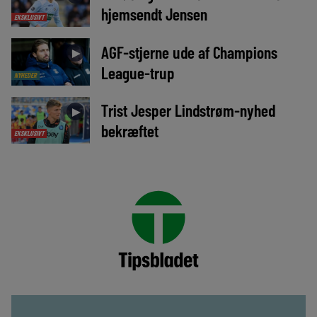
hjemsendt Jensen
EKSKLUSIVT
AGF-stjerne ude af Champions
►
League-trup
NYHEDER
Trist Jesper Lindstrøm-nyhed
►
bekræftet
EKSKLUSIVT