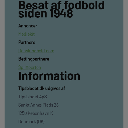
Besat af fodbold
siden 1948
Annoncer
Mediekit
Partnere
Danskfodbold.com
Bettingpartnere
SpilXperten
Information
TIpsbladet.dk udgives af
Tipsbladet ApS
Sankt Annæ Plads 28
1250 København K
Denmark (DK)