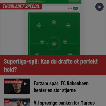
TIPSBLADET SPECIAL
►
Superliga-spil: Kan du drafte et perfekt
hold?
Farzam spår: FC København
TIPSBLADET SPECIAL
►
henter en stor stjerne
Vil sprænge banken for Marcus
AVIS
►