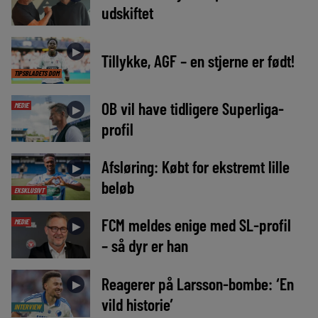
udskiftet
►
Tillykke, AGF – en stjerne er født!
TIPSBLADETS DOM
OB vil have tidligere Superliga-
MEDIE
►
profil
Afsløring: Købt for ekstremt lille
►
beløb
EKSKLUSIVT
FCM meldes enige med SL-profil
MEDIE
►
– så dyr er han
Reagerer på Larsson-bombe: ‘En
►
vild historie’
INTERVIEW