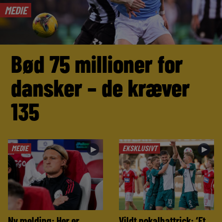
MEDIE
Bød 75 millioner for
dansker – de kræver
135
MEDIE
EKSKLUSIVT
►
►
Ny melding: Her er
Vildt pokalhattrick: ‘Et