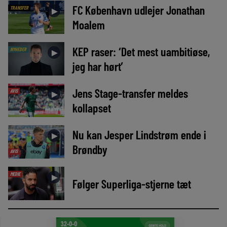
FC København udlejer Jonathan
TRANSFER
►
Moalem
KEP raser: ‘Det mest uambitiøse,
NYHEDER
►
jeg har hørt’
Jens Stage-transfer meldes
AVIS
►
kollapset
Nu kan Jesper Lindstrøm ende i
►
Brøndby
AVIS
MEDIE
►
Følger Superliga-stjerne tæt