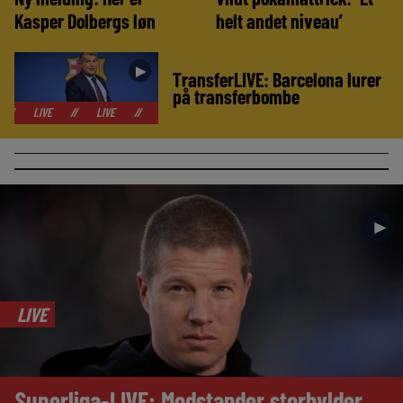
Kasper Dolbergs løn
helt andet niveau’
►
TransferLIVE: Barcelona lurer
på transferbombe
//
LIVE
//
LIVE
//
LIVE
//
LIVE
//
LIVE
//
LIVE
/
►
LIVE
Superliga-LIVE: Modstander storhylder