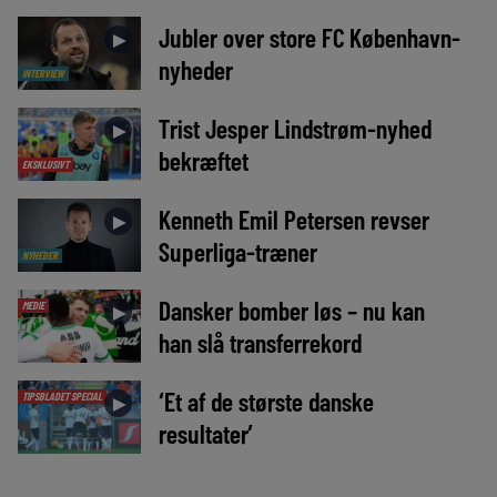
Jubler over store FC København-
►
nyheder
INTERVIEW
Trist Jesper Lindstrøm-nyhed
►
bekræftet
EKSKLUSIVT
Kenneth Emil Petersen revser
►
Superliga-træner
NYHEDER
Dansker bomber løs – nu kan
MEDIE
►
han slå transferrekord
‘Et af de største danske
TIPSBLADET SPECIAL
►
resultater’