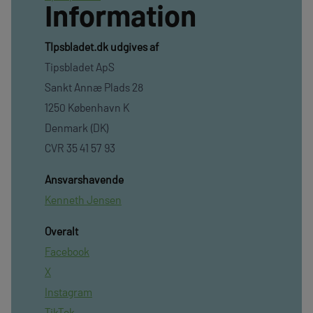
Information
TIpsbladet.dk udgives af
Tipsbladet ApS
Sankt Annæ Plads 28
1250 København K
Denmark (DK)
CVR 35 41 57 93
Ansvarshavende
Kenneth Jensen
Overalt
Facebook
X
Instagram
TikTok