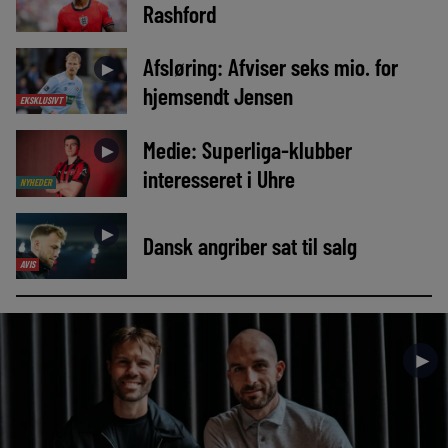
Rashford
Afsløring: Afviser seks mio. for
►
hjemsendt Jensen
EKSKLUSIVT
Medie: Superliga-klubber
►
interesseret i Uhre
NYHEDER
►
Dansk angriber sat til salg
AVIS
►