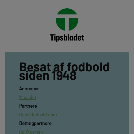
Besat af fodbold
siden 1948
Annoncer
Mediekit
Partnere
Danskfodbold.com
Bettingpartnere
SpilXperten