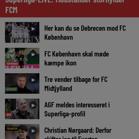
FCM
Her kan du se Debrecen mod FC
►
København
FC København skal møde
►
kæmpe ikon
TOPNYHED
Tre vender tilbage for FC
►
Midtjylland
NYHEDER
AGF meldes interesseret i
►
Superliga-profil
AVIS
Christian Nørgaard: Derfor
TRANSFER
►
skifter jeg til Everton