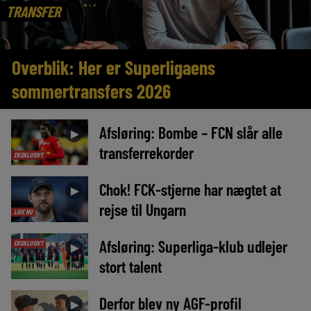
TRANSFER
Overblik: Her er Superligaens
sommertransfers 2026
Afsløring: Bombe – FCN slår alle
►
transferrekorder
EKSKLUSIVT
Chok! FCK-stjerne har nægtet at
►
rejse til Ungarn
LIGE NU
Afsløring: Superliga-klub udlejer
EKSKLUSIVT
►
stort talent
Derfor blev ny AGF-profil
►