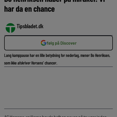
har da en chance
Tipsbladet.dk
følg på Discover
Lang kamppause har en lille betydning for nederlag, mener Bo Henriksen,
som ikke afskriver Horsens’ chancer.
AC Horsens-spillerne havde haft en pause på to uger inden