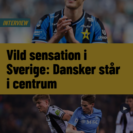
INTERVIEW
Vild sensation i
Sverige: Dansker står
i centrum
►