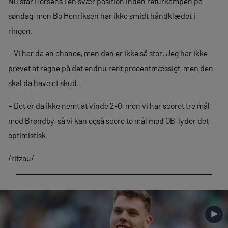
Nu står Horsens i en svær position inden returkampen på
søndag, men Bo Henriksen har ikke smidt håndklædet i
ringen.
– Vi har da en chance, men den er ikke så stor. Jeg har ikke
prøvet at regne på det endnu rent procentmæssigt, men den
skal da have et skud.
– Det er da ikke nemt at vinde 2-0, men vi har scoret tre mål
mod Brøndby, så vi kan også score to mål mod OB, lyder det
optimistisk.
/ritzau/
►