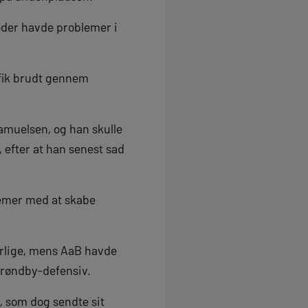
oder havde problemer i
 fik brudt gennem
amuelsen, og han skulle
 efter at han senest sad
lemer med at skabe
arlige, mens AaB havde
 Brøndby-defensiv.
, som dog sendte sit