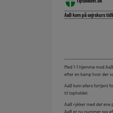
Tipsbladet.dk
AaB kom på sejrskurs tidl
Med 1-1 hjemme mod AaB 
efter en kamp hvor der v
AaB kom ellers fortjent f
til topholdet.
AaB rykker med det ene p
AaB er nu nummer syv eft