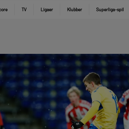
core
TV
Ligaer
Klubber
Superliga-spil