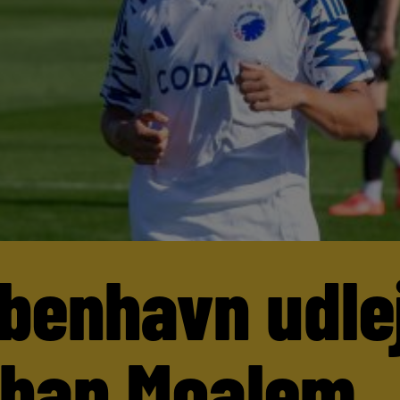
benhavn udle
than Moalem