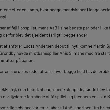
ntene efter en kamp, hvor begge mandskaber i lange peri
spil.
r af fejl i opspillet, mens AaB i sine bedste perioder ikke
g derfor blev det sjældent farligt i begge ender.
et af anfører Lucas Andersen debut til nytilkomne Martin S
 Brøndby havde midtbanespiller Anis Slimane med fra start,
 minutter på banen.
ar en særdeles rodet affære, hvor begge hold havde prob
ække fejl, som betød, at angrebene stoppede, før de blev f
en nordjyderne formåede at få spillet sig igennem en solid
ærdige chance var en friløber til AaB-angriber Tim Prica