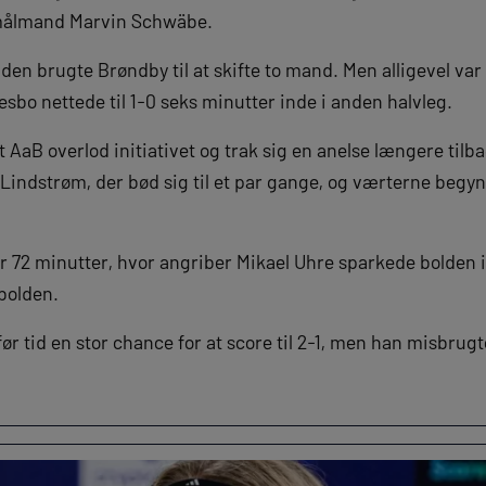
-målmand Marvin Schwäbe.
den brugte Brøndby til at skifte to mand. Men alligevel va
sbo nettede til 1-0 seks minutter inde i anden halvleg.
 AaB overlod initiativet og trak sig en anelse længere tilba
Lindstrøm, der bød sig til et par gange, og værterne begy
r 72 minutter, hvor angriber Mikael Uhre sparkede bolden i
bolden.
 tid en stor chance for at score til 2-1, men han misbrugte 