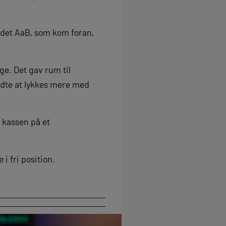
r det AaB, som kom foran,
ge. Det gav rum til
ndte at lykkes mere med
 kassen på et
i fri position.