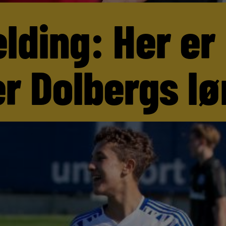
lding: Her er
r Dolbergs lø