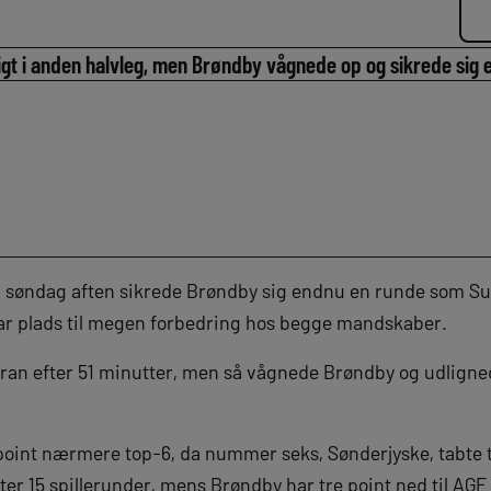
igt i anden halvleg, men Brøndby vågnede op og sikrede sig et
søndag aften sikrede Brøndby sig endnu en runde som Sup
ar plads til megen forbedring hos begge mandskaber.
oran efter 51 minutter, men så vågnede Brøndby og udlignede
oint nærmere top-6, da nummer seks, Sønderjyske, tabte tid
er 15 spillerunder, mens Brøndby har tre point ned til AG