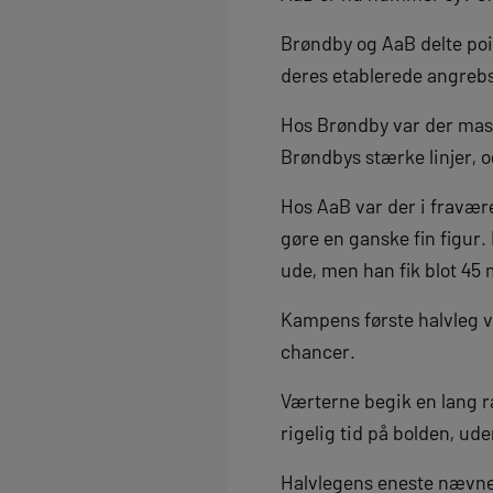
Brøndby og AaB delte poi
deres etablerede angrebs
Hos Brøndby var der masse
Brøndbys stærke linjer, o
Hos AaB var der i fravær
gøre en ganske fin figur.
ude, men han fik blot 45
Kampens første halvleg v
chancer.
Værterne begik en lang r
rigelig tid på bolden, ud
Halvlegens eneste nævnev