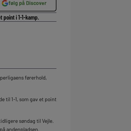
følg på Discover
 point i 1-1-kamp.
erligaens førerhold,
 til 1-1, som gav et point
ligere søndag til Vejle.
F på andenpladsen.