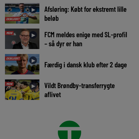
Afsløring: Købt for ekstremt lille
►
beløb
EKSKLUSIVT
FCM meldes enige med SL-profil
MEDIE
►
– så dyr er han
EKSKLUSIVT
►
Færdig i dansk klub efter 2 dage
Vildt Brøndby-transferrygte
MEDIE
►
aflivet