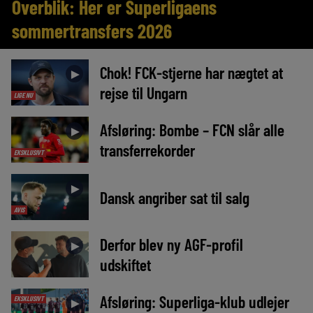
Overblik: Her er Superligaens
sommertransfers 2026
Chok! FCK-stjerne har nægtet at
►
rejse til Ungarn
LIGE NU
Afsløring: Bombe – FCN slår alle
►
transferrekorder
EKSKLUSIVT
►
Dansk angriber sat til salg
AVIS
Derfor blev ny AGF-profil
►
udskiftet
Afsløring: Superliga-klub udlejer
EKSKLUSIVT
►