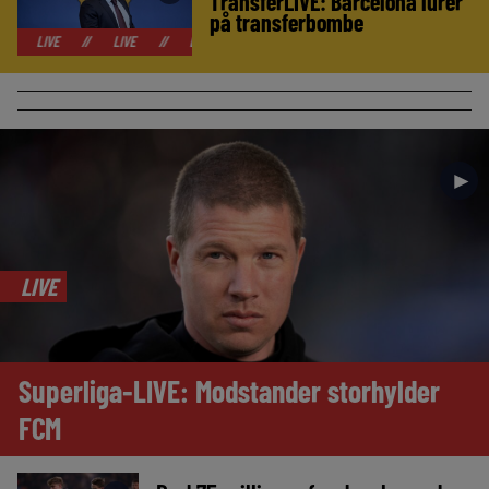
TransferLIVE: Barcelona lurer
på transferbombe
//
LIVE
//
LIVE
//
LIVE
//
LIVE
//
LIVE
//
LIVE
//
►
LIVE
Superliga-LIVE: Modstander storhylder
FCM