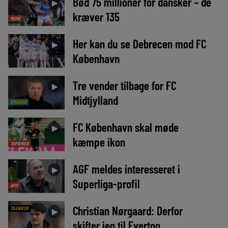
Bød 75 millioner for dansker – de
►
kræver 135
MEDIE
Her kan du se Debrecen mod FC
►
København
Tre vender tilbage for FC
►
Midtjylland
NYHEDER
FC København skal møde
►
kæmpe ikon
TOPNYHED
AGF meldes interesseret i
►
Superliga-profil
AVIS
Christian Nørgaard: Derfor
TRANSFER
►
skifter jeg til Everton