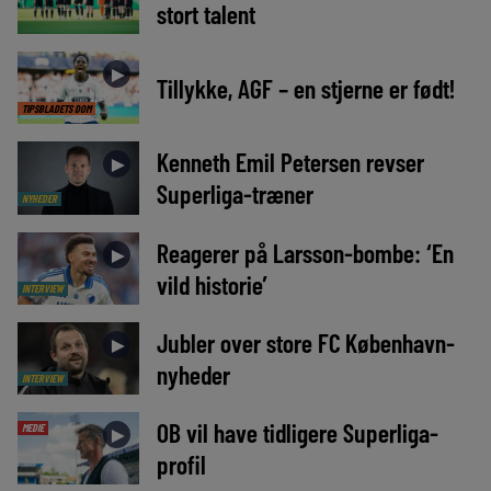
stort talent
►
Tillykke, AGF – en stjerne er født!
TIPSBLADETS DOM
Kenneth Emil Petersen revser
►
Superliga-træner
NYHEDER
Reagerer på Larsson-bombe: ‘En
►
vild historie’
INTERVIEW
Jubler over store FC København-
►
nyheder
INTERVIEW
OB vil have tidligere Superliga-
MEDIE
►
profil