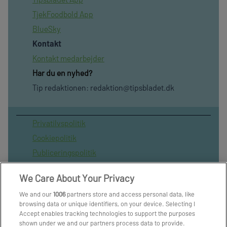
TjekFoodbold App
BlueSky
Kontakt
Kontakt medarbejder
Har du en nyhed?
Tip redaktionen:
redaktion@tipsbladet.dk
Privatilvspolitik
Cookiepolitik
Publiceringspolitik
Vilkår for brug af sitet
We Care About Your Privacy
Spil ansvarligt
We and our
1006
partners store and access personal data, like
Administrer samtykke
browsing data or unique identifiers, on your device. Selecting I
Arkiv
Accept enables tracking technologies to support the purposes
shown under we and our partners process data to provide.
Om os