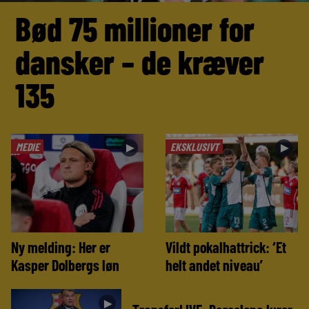
Bød 75 millioner for
dansker – de kræver
135
MEDIE
EKSKLUSIVT
►
►
Ny melding: Her er
Vildt pokalhattrick: ‘Et
Kasper Dolbergs løn
helt andet niveau’
►