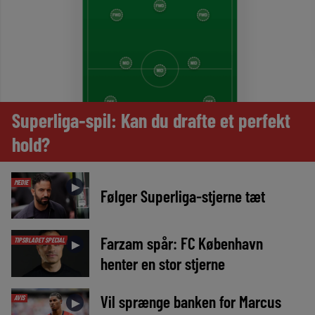
Superliga-spil: Kan du drafte et perfekt
hold?
MEDIE
►
Følger Superliga-stjerne tæt
Farzam spår: FC København
TIPSBLADET SPECIAL
►
henter en stor stjerne
Vil sprænge banken for Marcus
AVIS
►