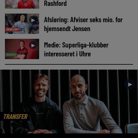
Rashford
Afsløring: Afviser seks mio. for
►
hjemsendt Jensen
EKSKLUSIVT
Medie: Superliga-klubber
►
interesseret i Uhre
NYHEDER
►
TRANSFER