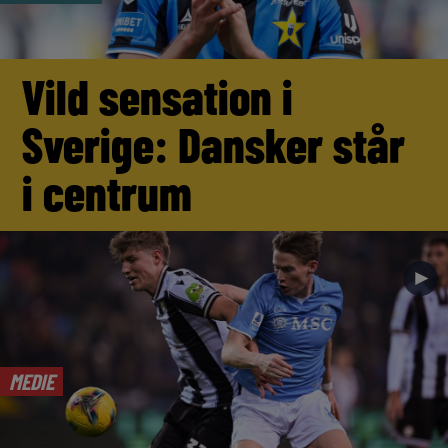
Vild sensation i
Sverige: Dansker står
i centrum
►
MEDIE