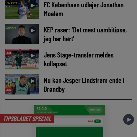
FC København udlejer Jonathan
TRANSFER
►
Moalem
KEP raser: ‘Det mest uambitiøse,
NYHEDER
►
jeg har hørt’
Jens Stage-transfer meldes
AVIS
►
kollapset
Nu kan Jesper Lindstrøm ende i
►
Brøndby
AVIS
TIPSBLADET SPECIAL
►