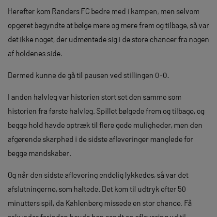
Herefter kom Randers FC bedre med i kampen, men selvom
opgøret begyndte at bølge mere og mere frem og tilbage, så var
det ikke noget, der udmøntede sig i de store chancer fra nogen
af holdenes side.
Dermed kunne de gå til pausen ved stillingen 0-0.
I anden halvleg var historien stort set den samme som
historien fra første halvleg. Spillet bølgede frem og tilbage, og
begge hold havde optræk til flere gode muligheder, men den
afgørende skarphed i de sidste afleveringer manglede for
begge mandskaber.
Og når den sidste aflevering endelig lykkedes, så var det
afslutningerne, som haltede. Det kom til udtryk efter 50
minutters spil, da Kahlenberg missede en stor chance. Få
sekunder forinden havde han sendt en aflevering ud til