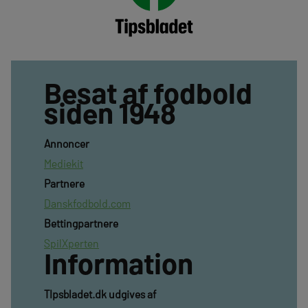
Besat af fodbold
siden 1948
Annoncer
Mediekit
Partnere
Danskfodbold.com
Bettingpartnere
SpilXperten
Information
TIpsbladet.dk udgives af