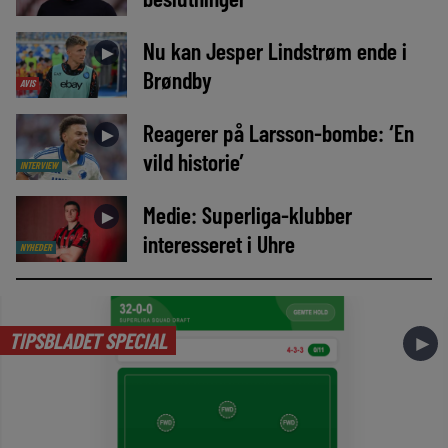
Nu kan Jesper Lindstrøm ende i
►
Brøndby
AVIS
Reagerer på Larsson-bombe: ‘En
►
vild historie’
INTERVIEW
Medie: Superliga-klubber
►
interesseret i Uhre
NYHEDER
TIPSBLADET SPECIAL
►