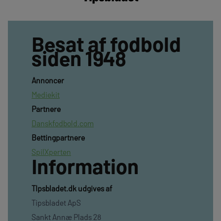
Besat af fodbold
siden 1948
Annoncer
Mediekit
Partnere
Danskfodbold.com
Bettingpartnere
SpilXperten
Information
TIpsbladet.dk udgives af
Tipsbladet ApS
Sankt Annæ Plads 28