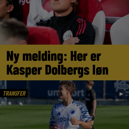
Ny melding: Her er
Kasper Dolbergs løn
TRANSFER
►