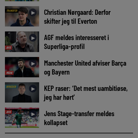
Christian Nørgaard: Derfor
TRANSFER
►
skifter jeg til Everton
AGF meldes interesseret i
►
Superliga-profil
AVIS
Manchester United afviser Barça
►
og Bayern
MEDIE
KEP raser: ‘Det mest uambitiøse,
NYHEDER
►
jeg har hørt’
Jens Stage-transfer meldes
AVIS
►
kollapset