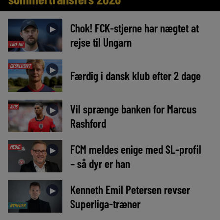
Chok! FCK-stjerne har nægtet at
►
rejse til Ungarn
LIGE NU
EKSKLUSIVT
►
Færdig i dansk klub efter 2 dage
Vil sprænge banken for Marcus
AVIS
►
Rashford
FCM meldes enige med SL-profil
MEDIE
►
– så dyr er han
Kenneth Emil Petersen revser
►
Superliga-træner
NYHEDER