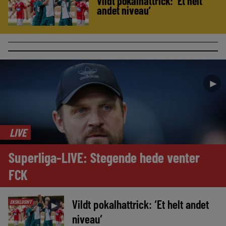
Vildt pokalhattrick: ‘Et helt
andet niveau’
►
LIVE
Superliga-LIVE: Stegende hede venter
FCK
Vildt pokalhattrick: ‘Et helt andet
EKSKLUSIVT
►
niveau’