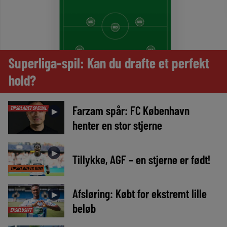
Superliga-spil: Kan du drafte et perfekt
hold?
Farzam spår: FC København
TIPSBLADET SPECIAL
►
henter en stor stjerne
►
Tillykke, AGF – en stjerne er født!
TIPSBLADETS DOM
Afsløring: Købt for ekstremt lille
►
beløb
EKSKLUSIVT