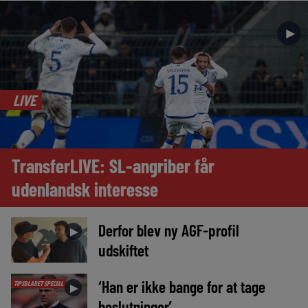
►
LIVE
TransferLIVE: SL-angriber får
udenlandsk interesse
Derfor blev ny AGF-profil
►
udskiftet
‘Han er ikke bange for at tage
TIPSBLADET SPECIAL
►
beslutninger’