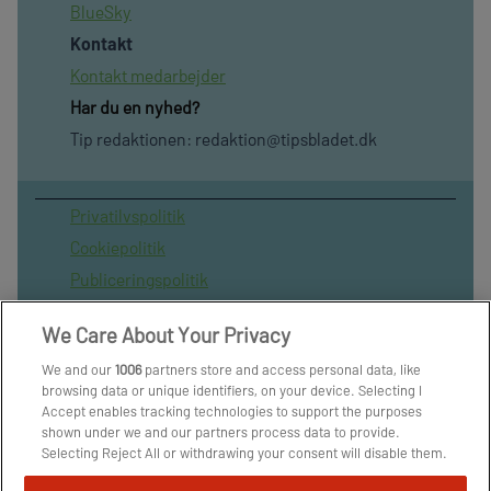
BlueSky
Kontakt
Kontakt medarbejder
Har du en nyhed?
Tip redaktionen:
redaktion@tipsbladet.dk
Privatilvspolitik
Cookiepolitik
Publiceringspolitik
Vilkår for brug af sitet
We Care About Your Privacy
Spil ansvarligt
We and our
1006
partners store and access personal data, like
Administrer samtykke
browsing data or unique identifiers, on your device. Selecting I
Arkiv
Accept enables tracking technologies to support the purposes
shown under we and our partners process data to provide.
Om os
Selecting Reject All or withdrawing your consent will disable them.
Skribenter
If trackers are disabled, some content and ads you see may not be