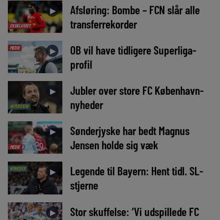
Afsløring: Bombe – FCN slår alle
►
transferrekorder
EKSKLUSIVT
OB vil have tidligere Superliga-
MEDIE
►
profil
Jubler over store FC København-
►
nyheder
INTERVIEW
Sønderjyske har bedt Magnus
►
Jensen holde sig væk
MEDIE
Legende til Bayern: Hent tidl. SL-
NYHEDER
►
stjerne
Stor skuffelse: ‘Vi udspillede FC
►