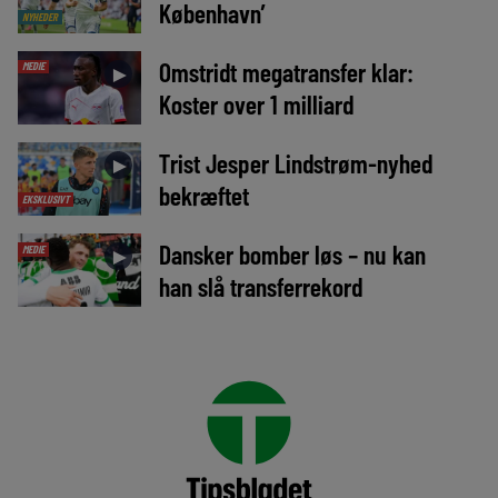
København’
NYHEDER
Omstridt megatransfer klar:
MEDIE
►
Koster over 1 milliard
Trist Jesper Lindstrøm-nyhed
►
bekræftet
EKSKLUSIVT
Dansker bomber løs – nu kan
MEDIE
►
han slå transferrekord