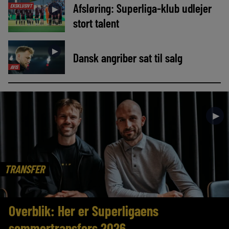
Afsløring: Superliga-klub udlejer
EKSKLUSIVT
►
stort talent
►
Dansk angriber sat til salg
AVIS
►
TRANSFER
Overblik: Her er Superligaens
sommertransfers 2026