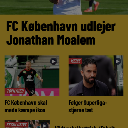
FC København udlejer
Jonathan Moalem
MEDIE
►
►
TOPNYHED
FC København skal
Følger Superliga-
møde kæmpe ikon
stjerne tæt
EKSKLUSIVT
►