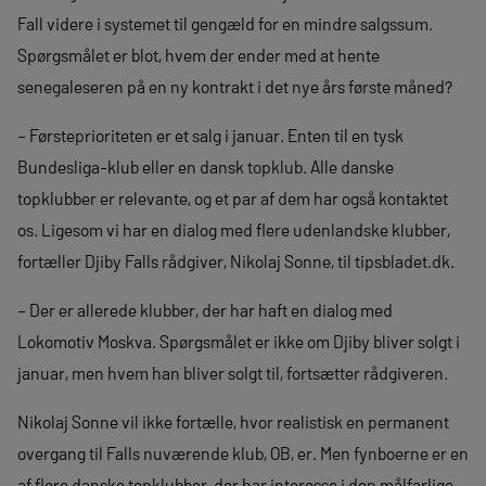
Fall videre i systemet til gengæld for en mindre salgssum.
Spørgsmålet er blot, hvem der ender med at hente
senegaleseren på en ny kontrakt i det nye års første måned?
– Førsteprioriteten er et salg i januar. Enten til en tysk
Bundesliga-klub eller en dansk topklub. Alle danske
topklubber er relevante, og et par af dem har også kontaktet
os. Ligesom vi har en dialog med flere udenlandske klubber,
fortæller Djiby Falls rådgiver, Nikolaj Sonne, til tipsbladet.dk.
– Der er allerede klubber, der har haft en dialog med
Lokomotiv Moskva. Spørgsmålet er ikke om Djiby bliver solgt i
januar, men hvem han bliver solgt til, fortsætter rådgiveren.
Nikolaj Sonne vil ikke fortælle, hvor realistisk en permanent
overgang til Falls nuværende klub, OB, er. Men fynboerne er en
af flere danske topklubber, der har interesse i den målfarlige