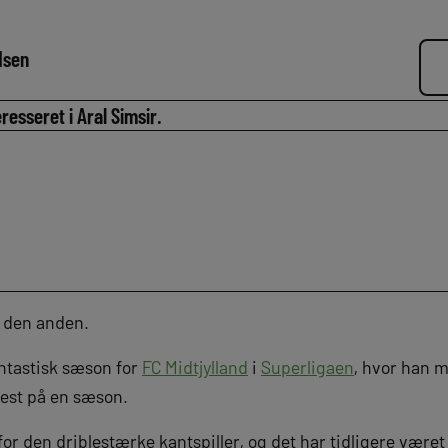
dsen
esseret i Aral Simsir.
r den anden.
antastisk sæson for
FC Midtjylland
i
Superligaen
, hvor han m
lest på en sæson.
for den driblestærke kantspiller, og det har tidligere været