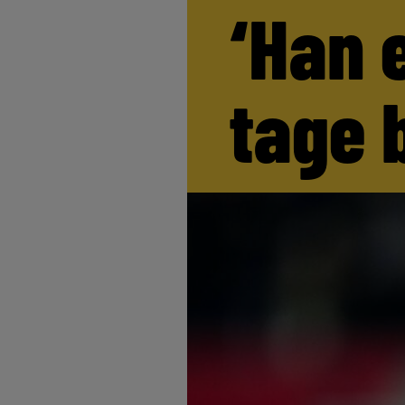
‘Han 
tage 