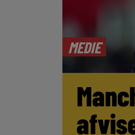
MEDIE
Manch
afvis