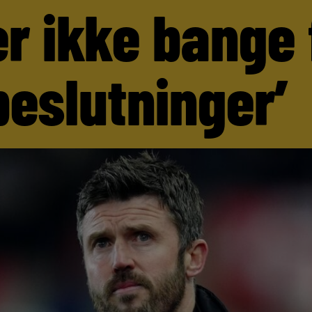
er ikke bange 
beslutninger’