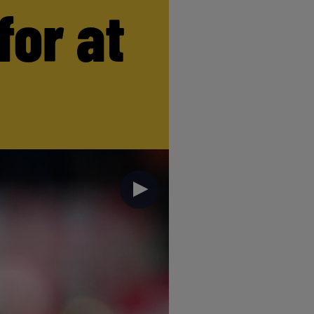
for at
►