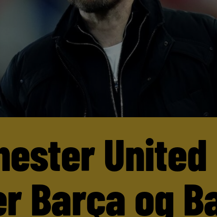
ester United
er Barça og B