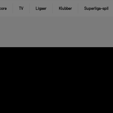
core
TV
Ligaer
Klubber
Superliga-spil