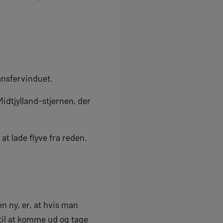
ansfervinduet.
idtjylland-stjernen, der
t lade flyve fra reden.
en ny, er, at hvis man
til at komme ud og tage