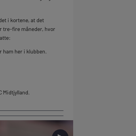
et i kortene, at det
er tre-fire måneder, hvor
satte:
ar ham her i klubben.
 Midtjylland.