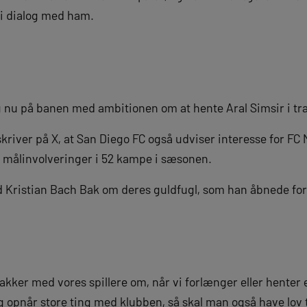
 i dialog med ham.
 nu på banen med ambitionen om at hente Aral Simsir i tr
river på X, at San Diego FC også udviser interesse for FC M
 målinvolveringer i 52 kampe i sæsonen.
d Kristian Bach Bak om deres guldfugl, som han åbnede for a
snakker med vores spillere om, når vi forlænger eller henter 
g opnår store ting med klubben, så skal man også have lov 