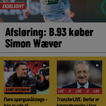
EKSKLUSIVT
Afsløring: B.93 køber
Simon Wæver
►
►
STORT INTERVIEW
//
LIVE
//
LIVE
//
LIVE
//
LIVE
Flere spørgsmålstegn –
TransferLIVE: Derfor er
han er ude af
kæmpetransfer i fare