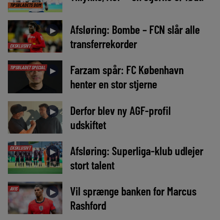
TIPSBLADETS DOM
Afsløring: Bombe – FCN slår alle
►
transferrekorder
EKSKLUSIVT
Farzam spår: FC København
TIPSBLADET SPECIAL
►
henter en stor stjerne
Derfor blev ny AGF-profil
►
udskiftet
Afsløring: Superliga-klub udlejer
EKSKLUSIVT
►
stort talent
Vil sprænge banken for Marcus
AVIS
►
Rashford