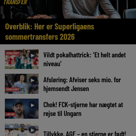
TRANSFER
Overblik: Her er Superligaens
sommertransfers 2026
Vildt pokalhattrick: ‘Et helt andet
EKSKLUSIVT
►
niveau’
Afsløring: Afviser seks mio. for
►
hjemsendt Jensen
EKSKLUSIVT
Chok! FCK-stjerne har nægtet at
►
rejse til Ungarn
LIGE NU
►
Tillykke, AGF – en stjerne er født!