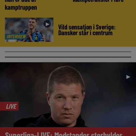
kamptruppen
►
Vild sensation i Sverige:
Dansker står i centrum
INTERVIEW
►
LIVE
Superliga-LIVE: Modstander storhylder