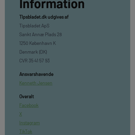
Information
TIpsbladet.dk udgives af
Tipsbladet ApS
Sankt Annæ Plads 28
1250 København K
Denmark (DK)
CVR 35 41 57 93
Ansvarshavende
Kenneth Jensen
Overalt
Facebook
X
Instagram
TikTok