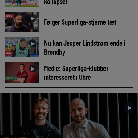
kollapset
MEDIE
►
Følger Superliga-stjerne tæt
Nu kan Jesper Lindstrøm ende i
►
Brøndby
AVIS
Medie: Superliga-klubber
►
interesseret i Uhre
NYHEDER
►