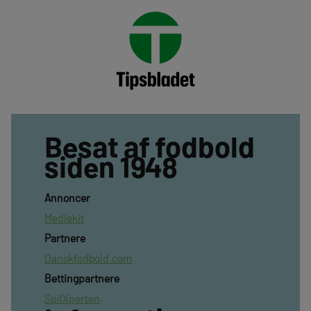
Besat af fodbold
siden 1948
Annoncer
Mediekit
Partnere
Danskfodbold.com
Bettingpartnere
SpilXperten