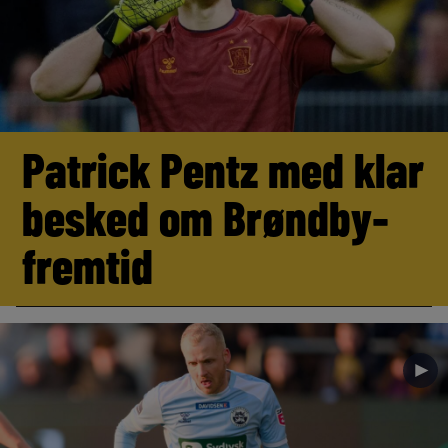
Patrick Pentz med klar
besked om Brøndby-
fremtid
►