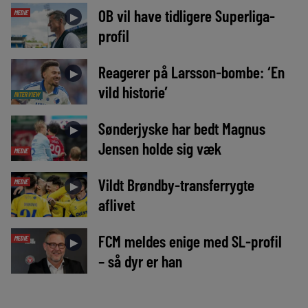
OB vil have tidligere Superliga-
MEDIE
►
profil
Reagerer på Larsson-bombe: ‘En
►
vild historie’
INTERVIEW
Sønderjyske har bedt Magnus
►
Jensen holde sig væk
MEDIE
Vildt Brøndby-transferrygte
MEDIE
►
aflivet
FCM meldes enige med SL-profil
MEDIE
►
– så dyr er han