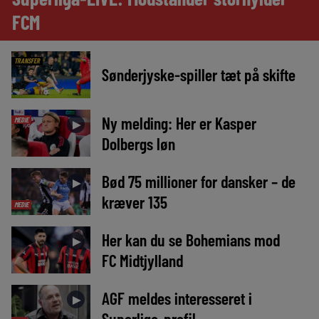
FCM
TRANSFER
Sønderjyske-spiller tæt på skifte
Ny melding: Her er Kasper
MEDIE
►
Dolbergs løn
Bød 75 millioner for dansker – de
►
kræver 135
MEDIE
Her kan du se Bohemians mod
►
FC Midtjylland
AGF meldes interesseret i
►
Superliga-profil