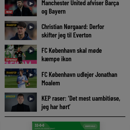
Manchester United afviser Barça
►
og Bayern
MEDIE
Christian Nørgaard: Derfor
TRANSFER
►
skifter jeg til Everton
FC København skal møde
►
kæmpe ikon
TOPNYHED
FC København udlejer Jonathan
TRANSFER
►
Moalem
KEP raser: ‘Det mest uambitiøse,
NYHEDER
►
jeg har hørt’