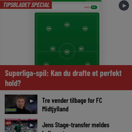
TIPSBLADET SPECIAL
►
Superliga-spil: Kan du drafte et perfekt
hold?
Tre vender tilbage for FC
►
Midtjylland
NYHEDER
Jens Stage-transfer meldes
AVIS
►