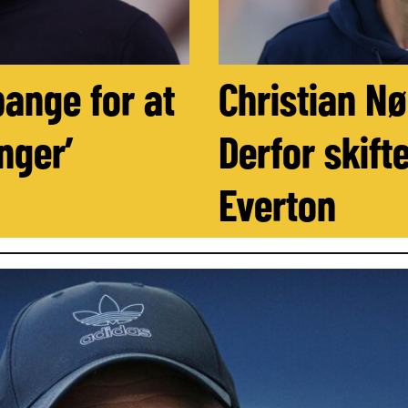
bange for at
Christian N
nger’
Derfor skifte
Everton