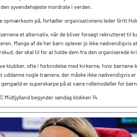
 den syvendehøjeste mordrate i verden.
re opmærksom på, fortæller organisationens leder Gritt Hol
ørnene et alternativ, når de bliver forsøgt rekrutteret til b
lderen. Mange af de her børn oplever jo ikke nødvendigvis 
rskud, der skal til for at holde dem fra den organiserede kri
ave klubber, ofte i forbindelse med kirkerne, hvor børnene k
at uddanne nogle trænere, der måske ikke nødvendigvis er
il gengæld er superskarpe på at være rollemodeller for bør
 Midtjylland begynder søndag klokken 14.