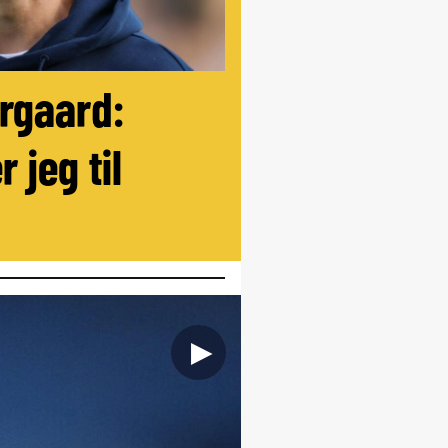
ørgaard:
r jeg til
►