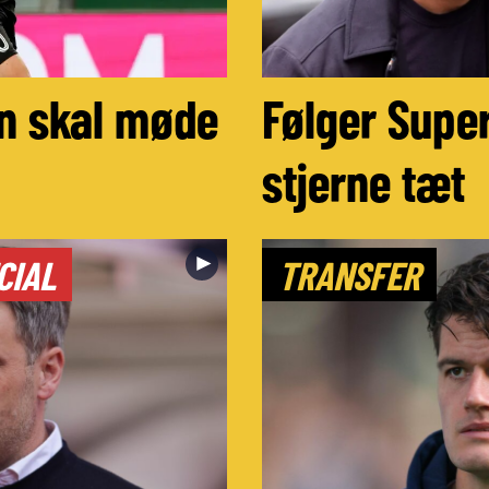
n skal møde
Følger Super
stjerne tæt
►
CIAL
TRANSFER