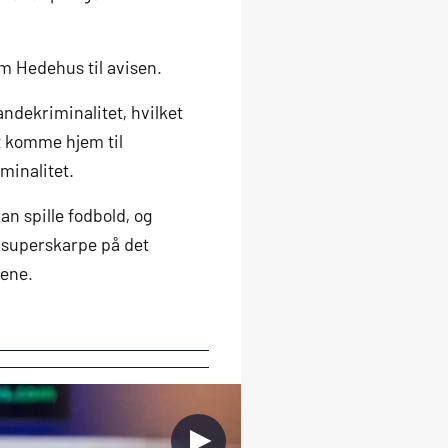
m Hedehus til avisen.
andekriminalitet, hvilket
at komme hjem til
minalitet.
an spille fodbold, og
 superskarpe på det
nene.
►