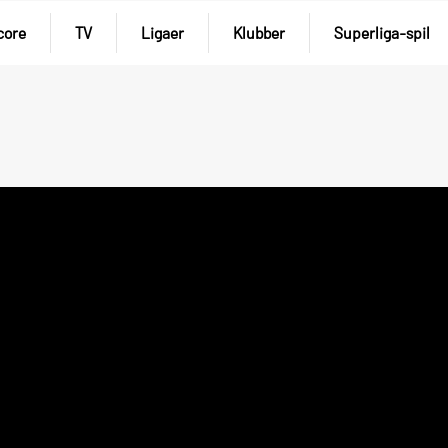
core
TV
Ligaer
Klubber
Superliga-spil