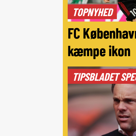
TOPNYHED
FC Københav
kæmpe ikon
TIPSBLADET SPE