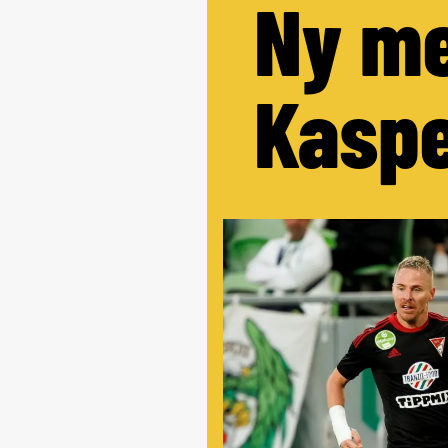
Ny me
Kaspe