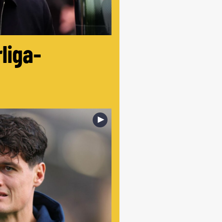
liga-
►