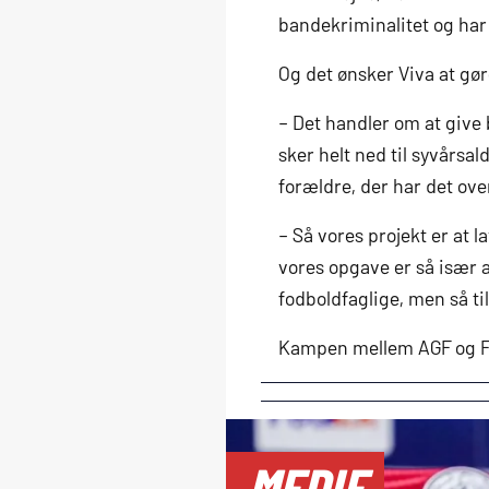
bandekriminalitet og har
Og det ønsker Viva at gø
– Det handler om at give b
sker helt ned til syvårsa
forældre, der har det ove
– Så vores projekt er at l
vores opgave er så især 
fodboldfaglige, men så t
Kampen mellem AGF og FC
MEDIE