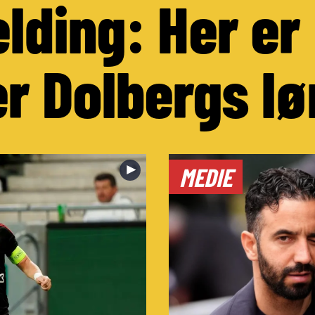
lding: Her er
r Dolbergs lø
►
MEDIE