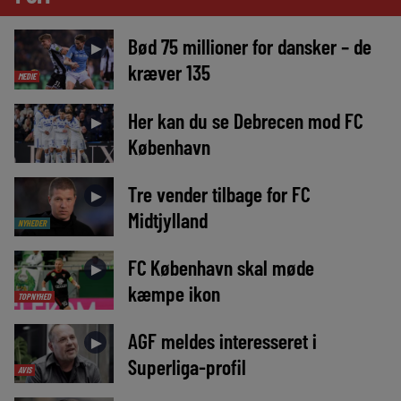
Bød 75 millioner for dansker – de
►
kræver 135
MEDIE
Her kan du se Debrecen mod FC
►
København
Tre vender tilbage for FC
►
Midtjylland
NYHEDER
FC København skal møde
►
kæmpe ikon
TOPNYHED
AGF meldes interesseret i
►
Superliga-profil
AVIS