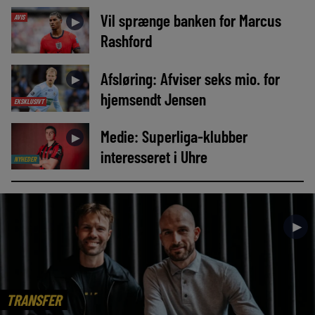
Vil sprænge banken for Marcus
AVIS
►
Rashford
Afsløring: Afviser seks mio. for
►
hjemsendt Jensen
EKSKLUSIVT
Medie: Superliga-klubber
►
interesseret i Uhre
NYHEDER
►
TRANSFER