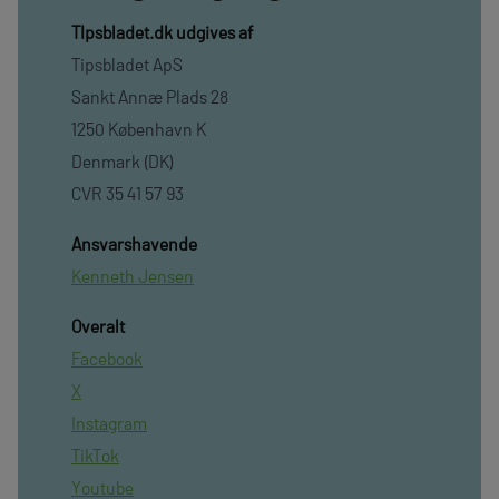
TIpsbladet.dk udgives af
Tipsbladet ApS
Sankt Annæ Plads 28
1250 København K
Denmark (DK)
CVR 35 41 57 93
Ansvarshavende
Kenneth Jensen
Overalt
Facebook
X
Instagram
TikTok
Youtube