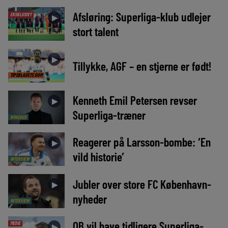
Afsløring: Superliga-klub udlejer
EKSKLUSIVT
►
stort talent
►
Tillykke, AGF – en stjerne er født!
TIPSBLADETS DOM
Kenneth Emil Petersen revser
►
Superliga-træner
NYHEDER
Reagerer på Larsson-bombe: ‘En
►
vild historie’
INTERVIEW
Jubler over store FC København-
►
nyheder
INTERVIEW
OB vil have tidligere Superliga-
MEDIE
►