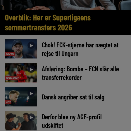
Overblik: Her er Superligaens
sommertransfers 2026
Chok! FCK-stjerne har nægtet at
►
rejse til Ungarn
LIGE NU
Afsløring: Bombe – FCN slår alle
►
transferrekorder
EKSKLUSIVT
►
Dansk angriber sat til salg
AVIS
Derfor blev ny AGF-profil
►
udskiftet