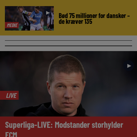
►
Bød 75 millioner for dansker –
de kræver 135
MEDIE
►
LIVE
Superliga-LIVE: Modstander storhylder
FCM