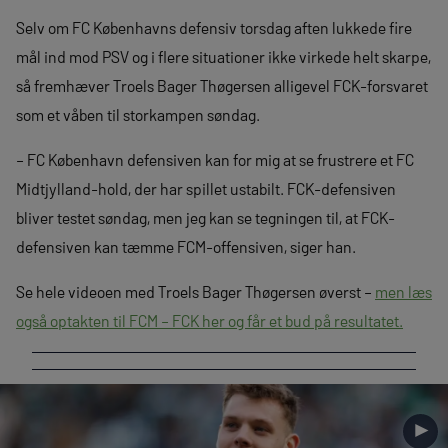
Selv om FC Københavns defensiv torsdag aften lukkede fire
mål ind mod PSV og i flere situationer ikke virkede helt skarpe,
så fremhæver Troels Bager Thøgersen alligevel FCK-forsvaret
som et våben til storkampen søndag.
– FC København defensiven kan for mig at se frustrere et FC
Midtjylland-hold, der har spillet ustabilt. FCK-defensiven
bliver testet søndag, men jeg kan se tegningen til, at FCK-
defensiven kan tæmme FCM-offensiven, siger han.
Se hele videoen med Troels Bager Thøgersen øverst –
men læs
også optakten til FCM – FCK her og får et bud på resultatet.
►