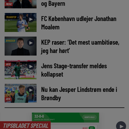
og Bayern
MEDIE
FC København udlejer Jonathan
TRANSFER
►
Moalem
KEP raser: ‘Det mest uambitiøse,
NYHEDER
►
jeg har hørt’
Jens Stage-transfer meldes
AVIS
►
kollapset
Nu kan Jesper Lindstrøm ende i
►
Brøndby
AVIS
TIPSBLADET SPECIAL
►