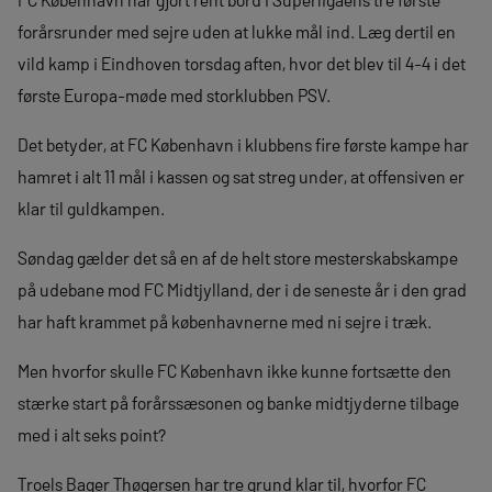
forårsrunder med sejre uden at lukke mål ind. Læg dertil en
vild kamp i Eindhoven torsdag aften, hvor det blev til 4-4 i det
første Europa-møde med storklubben PSV.
Det betyder, at FC København i klubbens fire første kampe har
hamret i alt 11 mål i kassen og sat streg under, at offensiven er
klar til guldkampen.
Søndag gælder det så en af de helt store mesterskabskampe
på udebane mod FC Midtjylland, der i de seneste år i den grad
har haft krammet på københavnerne med ni sejre i træk.
Men hvorfor skulle FC København ikke kunne fortsætte den
stærke start på forårssæsonen og banke midtjyderne tilbage
med i alt seks point?
Troels Bager Thøgersen har tre grund klar til, hvorfor FC