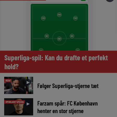
Superliga-spil: Kan du drafte et perfekt
hold?
MEDIE
►
Følger Superliga-stjerne tæt
Farzam spår: FC København
TIPSBLADET SPECIAL
►
henter en stor stjerne