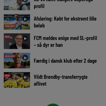
profil
Afsløring: Købt for ekstremt lille
►
beløb
EKSKLUSIVT
FCM meldes enige med SL-profil
MEDIE
►
– så dyr er han
EKSKLUSIVT
►
Færdig i dansk klub efter 2 dage
Vildt Brøndby-transferrygte
MEDIE
►
aflivet