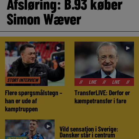
Afsløring: B.93 køber
Simon Wæver
►
►
STORT INTERVIEW
//
LIVE
//
LIVE
//
LIVE
//
Flere spørgsmålstegn –
TransferLIVE: Derfor er
han er ude af
kæmpetransfer i fare
kamptruppen
►
Vild sensation i Sverige:
Dansker står i centrum
INTERVIEW