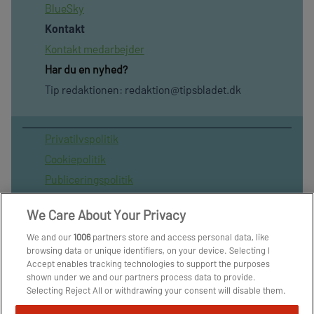
BlueSky
Kontakt
Kontakt medarbejder
Har du en nyhed?
Tip redaktionen:
redaktion@tipsbladet.dk
Privatilvspolitik
Cookiepolitik
Publiceringspolitik
Vilkår for brug af sitet
We Care About Your Privacy
Spil ansvarligt
We and our
1006
partners store and access personal data, like
Administrer samtykke
browsing data or unique identifiers, on your device. Selecting I
Arkiv
Accept enables tracking technologies to support the purposes
shown under we and our partners process data to provide.
Om os
Selecting Reject All or withdrawing your consent will disable them.
Skribenter
If trackers are disabled, some content and ads you see may not be