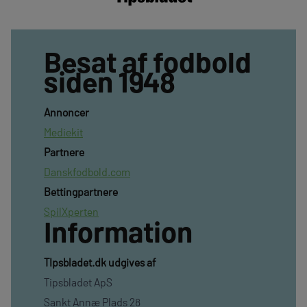
Besat af fodbold
siden 1948
Annoncer
Mediekit
Partnere
Danskfodbold.com
Bettingpartnere
SpilXperten
Information
TIpsbladet.dk udgives af
Tipsbladet ApS
Sankt Annæ Plads 28