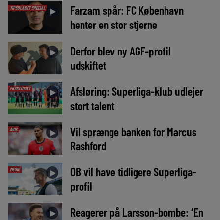
Farzam spår: FC København
TIPSBLADET SPECIAL
►
henter en stor stjerne
Derfor blev ny AGF-profil
►
udskiftet
Afsløring: Superliga-klub udlejer
EKSKLUSIVT
►
stort talent
Vil sprænge banken for Marcus
AVIS
►
Rashford
OB vil have tidligere Superliga-
MEDIE
►
profil
Reagerer på Larsson-bombe: ‘En
►