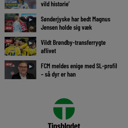
vild historie’
INTERVIEW
Sønderjyske har bedt Magnus
►
Jensen holde sig væk
MEDIE
Vildt Brøndby-transferrygte
MEDIE
►
aflivet
FCM meldes enige med SL-profil
MEDIE
►
– så dyr er han