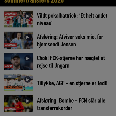
Vildt pokalhattrick: ‘Et helt andet
EKSKLUSIVT
►
niveau’
Afsløring: Afviser seks mio. for
►
hjemsendt Jensen
EKSKLUSIVT
Chok! FCK-stjerne har nægtet at
►
rejse til Ungarn
LIGE NU
►
Tillykke, AGF – en stjerne er født!
TIPSBLADETS DOM
Afsløring: Bombe – FCN slår alle
►
transferrekorder
EKSKLUSIVT