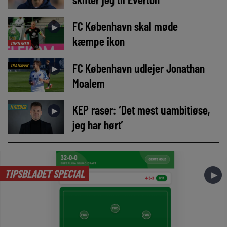
FC København skal møde
►
kæmpe ikon
TOPNYHED
FC København udlejer Jonathan
TRANSFER
►
Moalem
KEP raser: ‘Det mest uambitiøse,
NYHEDER
►
jeg har hørt’
TIPSBLADET SPECIAL
►