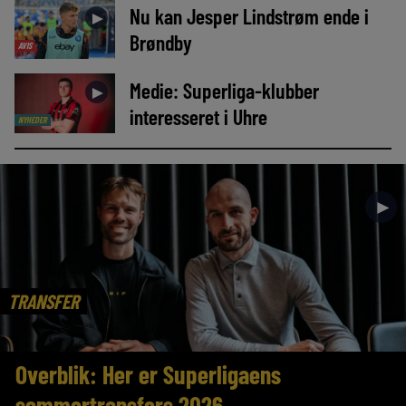
Nu kan Jesper Lindstrøm ende i
►
Brøndby
AVIS
Medie: Superliga-klubber
►
interesseret i Uhre
NYHEDER
►
TRANSFER
Overblik: Her er Superligaens
sommertransfers 2026