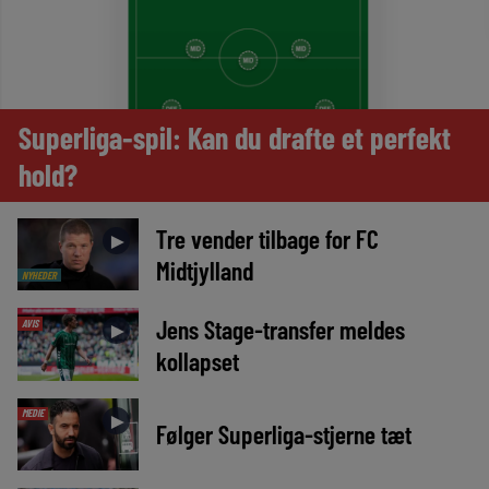
Superliga-spil: Kan du drafte et perfekt
hold?
Tre vender tilbage for FC
►
Midtjylland
NYHEDER
Jens Stage-transfer meldes
AVIS
►
kollapset
MEDIE
►
Følger Superliga-stjerne tæt