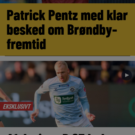
Patrick Pentz med klar
besked om Brøndby-
fremtid
►
EKSKLUSIVT