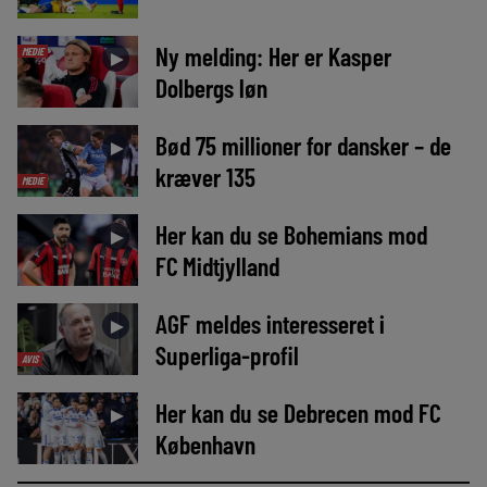
Ny melding: Her er Kasper
MEDIE
►
Dolbergs løn
Bød 75 millioner for dansker – de
►
kræver 135
MEDIE
Her kan du se Bohemians mod
►
FC Midtjylland
AGF meldes interesseret i
►
Superliga-profil
AVIS
Her kan du se Debrecen mod FC
►
København