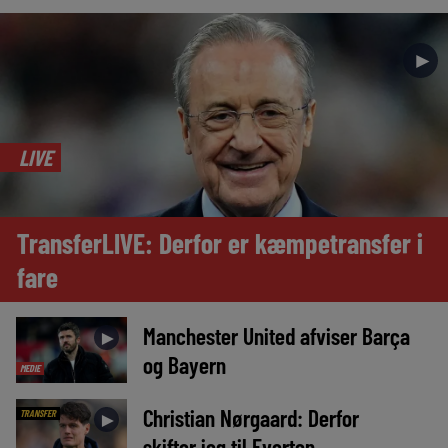
►
LIVE
TransferLIVE: Derfor er kæmpetransfer i
fare
Manchester United afviser Barça
►
og Bayern
MEDIE
Christian Nørgaard: Derfor
TRANSFER
►
skifter jeg til Everton