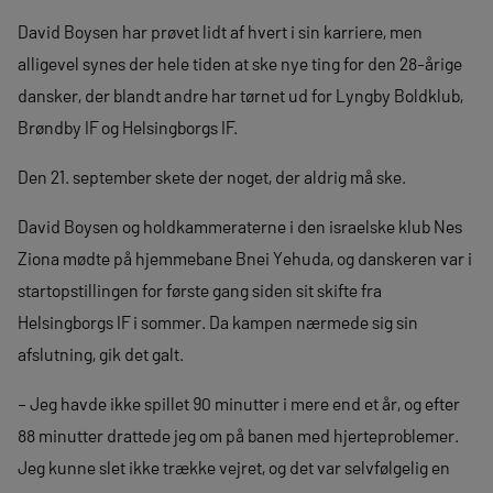
David Boysen har prøvet lidt af hvert i sin karriere, men
alligevel synes der hele tiden at ske nye ting for den 28-årige
dansker, der blandt andre har tørnet ud for Lyngby Boldklub,
Brøndby IF og Helsingborgs IF.
Den 21. september skete der noget, der aldrig må ske.
David Boysen og holdkammeraterne i den israelske klub Nes
Ziona mødte på hjemmebane Bnei Yehuda, og danskeren var i
startopstillingen for første gang siden sit skifte fra
Helsingborgs IF i sommer. Da kampen nærmede sig sin
afslutning, gik det galt.
– Jeg havde ikke spillet 90 minutter i mere end et år, og efter
88 minutter drattede jeg om på banen med hjerteproblemer.
Jeg kunne slet ikke trække vejret, og det var selvfølgelig en