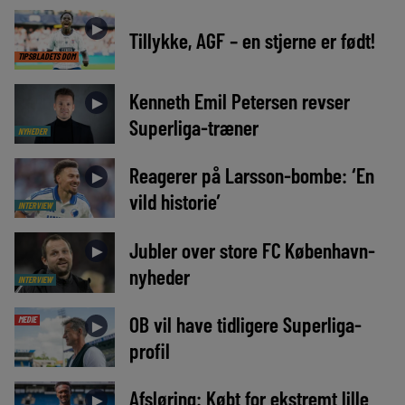
►
Tillykke, AGF – en stjerne er født!
TIPSBLADETS DOM
Kenneth Emil Petersen revser
►
Superliga-træner
NYHEDER
Reagerer på Larsson-bombe: ‘En
►
vild historie’
INTERVIEW
Jubler over store FC København-
►
nyheder
INTERVIEW
OB vil have tidligere Superliga-
MEDIE
►
profil
Afsløring: Købt for ekstremt lille
►