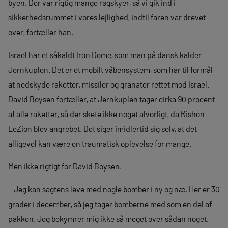
byen. Der var rigtig mange røgskyer, så vi gik ind i
sikkerhedsrummet i vores lejlighed, indtil faren var drevet
over, fortæller han.
Israel har et såkaldt Iron Dome, som man på dansk kalder
Jernkuplen. Det er et mobilt våbensystem, som har til formål
at nedskyde raketter, missiler og granater rettet mod Israel.
David Boysen fortæller, at Jernkuplen tager cirka 90 procent
af alle raketter, så der skete ikke noget alvorligt, da Rishon
LeZion blev angrebet. Det siger imidlertid sig selv, at det
alligevel kan være en traumatisk oplevelse for mange.
Men ikke rigtigt for David Boysen.
– Jeg kan sagtens leve med nogle bomber i ny og næ. Her er 30
grader i december, så jeg tager bomberne med som en del af
pakken. Jeg bekymrer mig ikke så meget over sådan noget.