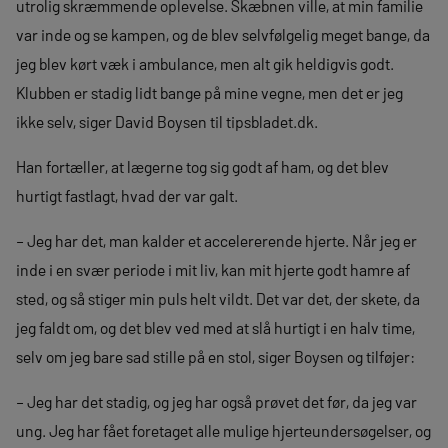
utrolig skræmmende oplevelse. Skæbnen ville, at min familie
var inde og se kampen, og de blev selvfølgelig meget bange, da
jeg blev kørt væk i ambulance, men alt gik heldigvis godt.
Klubben er stadig lidt bange på mine vegne, men det er jeg
ikke selv, siger David Boysen til tipsbladet.dk.
Han fortæller, at lægerne tog sig godt af ham, og det blev
hurtigt fastlagt, hvad der var galt.
– Jeg har det, man kalder et accelererende hjerte. Når jeg er
inde i en svær periode i mit liv, kan mit hjerte godt hamre af
sted, og så stiger min puls helt vildt. Det var det, der skete, da
jeg faldt om, og det blev ved med at slå hurtigt i en halv time,
selv om jeg bare sad stille på en stol, siger Boysen og tilføjer:
– Jeg har det stadig, og jeg har også prøvet det før, da jeg var
ung. Jeg har fået foretaget alle mulige hjerteundersøgelser, og