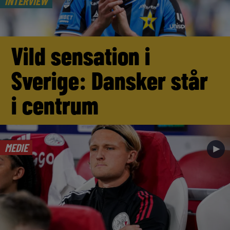
INTERVIEW
Vild sensation i
Sverige: Dansker står
i centrum
MEDIE
►