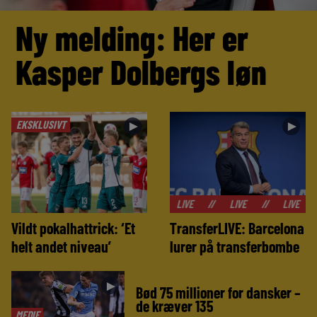
Ny melding: Her er
Kasper Dolbergs løn
EKSKLUSIVT
►
►
//
LIVE
//
LIVE
//
LIVE
//
LIVE
Vildt pokalhattrick: ‘Et
TransferLIVE: Barcelona
helt andet niveau’
lurer på transferbombe
►
Bød 75 millioner for dansker –
de kræver 135
MEDIE