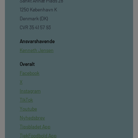
Sankt Annæ Plads 28
1250 København K
Denmark (DK)
CVR 35 41 57 93
Ansvarshavende
Kenneth Jensen
Overalt
Facebook
X
Instagram
TikTok
Youtube
Nyhedsbrev
Tipsbladet App
TjekFoodbold App