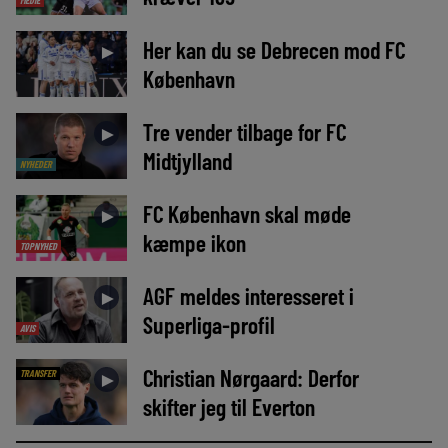
Her kan du se Debrecen mod FC
►
København
Tre vender tilbage for FC
►
Midtjylland
NYHEDER
FC København skal møde
►
kæmpe ikon
TOPNYHED
AGF meldes interesseret i
►
Superliga-profil
AVIS
Christian Nørgaard: Derfor
TRANSFER
►
skifter jeg til Everton