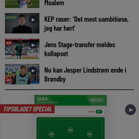
Moalem
KEP raser: ‘Det mest uambitiøse,
NYHEDER
►
jeg har hørt’
Jens Stage-transfer meldes
AVIS
►
kollapset
Nu kan Jesper Lindstrøm ende i
►
Brøndby
AVIS
TIPSBLADET SPECIAL
►