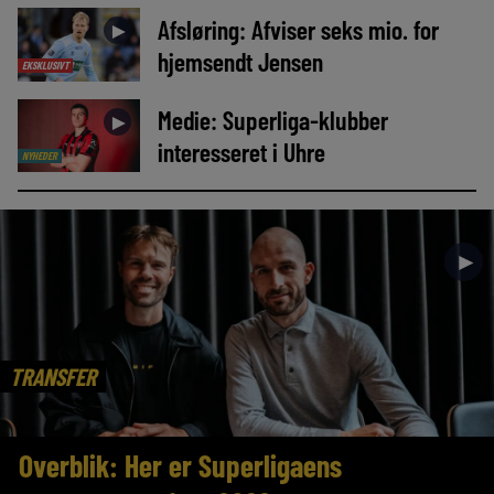
Afsløring: Afviser seks mio. for
►
hjemsendt Jensen
EKSKLUSIVT
Medie: Superliga-klubber
►
interesseret i Uhre
NYHEDER
►
TRANSFER
Overblik: Her er Superligaens