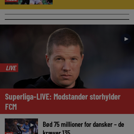
►
LIVE
Superliga-LIVE: Modstander storhylder
FCM
Bød 75 millioner for dansker – de
►
kræver 135
MEDIE