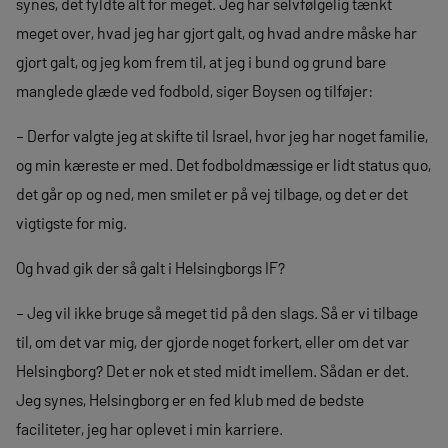
synes, det fyldte alt for meget. Jeg har selvfølgelig tænkt
meget over, hvad jeg har gjort galt, og hvad andre måske har
gjort galt, og jeg kom frem til, at jeg i bund og grund bare
manglede glæde ved fodbold, siger Boysen og tilføjer:
– Derfor valgte jeg at skifte til Israel, hvor jeg har noget familie,
og min kæreste er med. Det fodboldmæssige er lidt status quo,
det går op og ned, men smilet er på vej tilbage, og det er det
vigtigste for mig.
Og hvad gik der så galt i Helsingborgs IF?
– Jeg vil ikke bruge så meget tid på den slags. Så er vi tilbage
til, om det var mig, der gjorde noget forkert, eller om det var
Helsingborg? Det er nok et sted midt imellem. Sådan er det.
Jeg synes, Helsingborg er en fed klub med de bedste
faciliteter, jeg har oplevet i min karriere.