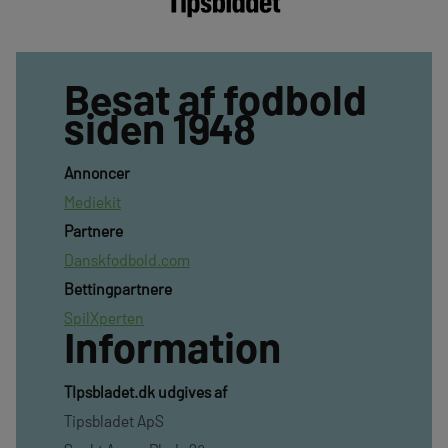
Besat af fodbold
siden 1948
Annoncer
Mediekit
Partnere
Danskfodbold.com
Bettingpartnere
SpilXperten
Information
TIpsbladet.dk udgives af
Tipsbladet ApS