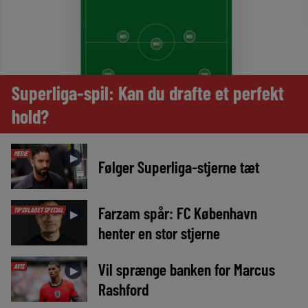
Superliga-spil: Kan du drafte et perfekt
hold?
MEDIE
►
Følger Superliga-stjerne tæt
Farzam spår: FC København
TIPSBLADET SPECIAL
►
henter en stor stjerne
Vil sprænge banken for Marcus
AVIS
►
Rashford