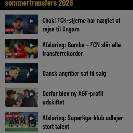
sommertransfers 2026
Chok! FCK-stjerne har nægtet at
►
rejse til Ungarn
LIGE NU
Afsløring: Bombe – FCN slår alle
►
transferrekorder
EKSKLUSIVT
►
Dansk angriber sat til salg
AVIS
Derfor blev ny AGF-profil
►
udskiftet
Afsløring: Superliga-klub udlejer
EKSKLUSIVT
►
stort talent