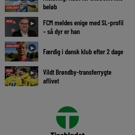
beløb
EKSKLUSIVT
FCM meldes enige med SL-profil
MEDIE
►
– så dyr er han
EKSKLUSIVT
►
Færdig i dansk klub efter 2 dage
Vildt Brøndby-transferrygte
MEDIE
►
aflivet