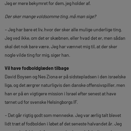
Jeg er mere bekymret for dem, jeg holder af.
Der sker mange voldsomme ting, må man sige?
– Jeg har bare et liv, hvor der sker alle mulige underlige ting.
Jeg ved ikke, om det er skæbnen, eller hvad det er, men sådan
skal det nok bare være. Jeg har vænnet mig til, at der sker
nogle vilde ting for mig, siger han.
Vil have fodboldglæden tilbage
David Boysen og Nes Ziona er på sidstepladsen i den israelske
liga, og det ærgrer naturligvis den danske offensivspiller, men
han er på en vigtigere mission i Israel efter senest at have
tørnet ud for svenske Helsingborgs IF.
– Det går rigtig godt som menneske. Jeg var ærlig talt blevet
lidt træt af fodbolden i løbet af det seneste halvandet år. Jeg