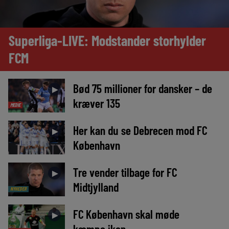
Superliga-LIVE: Modstander storhylder
FCM
Bød 75 millioner for dansker – de
►
kræver 135
MEDIE
Her kan du se Debrecen mod FC
►
København
Tre vender tilbage for FC
►
Midtjylland
NYHEDER
FC København skal møde
►
kæmpe ikon