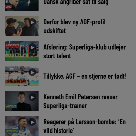
Dansk angriber sat til salg
AVIS
Derfor blev ny AGF-profil
►
udskiftet
Afsløring: Superliga-klub udlejer
EKSKLUSIVT
►
stort talent
►
Tillykke, AGF – en stjerne er født!
TIPSBLADETS DOM
Kenneth Emil Petersen revser
►
Superliga-træner
NYHEDER
Reagerer på Larsson-bombe: ‘En
►
vild historie’
INTERVIEW