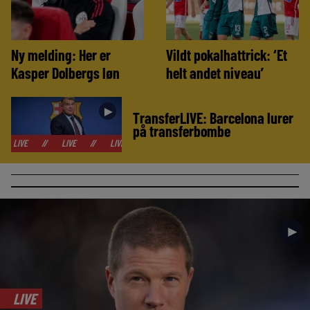
Ny melding: Her er
Vildt pokalhattrick: ‘Et
Kasper Dolbergs løn
helt andet niveau’
►
TransferLIVE: Barcelona lurer
på transferbombe
//
LIVE
//
LIVE
//
LIVE
//
LIVE
//
LIVE
//
LIVE
//
►
LIVE