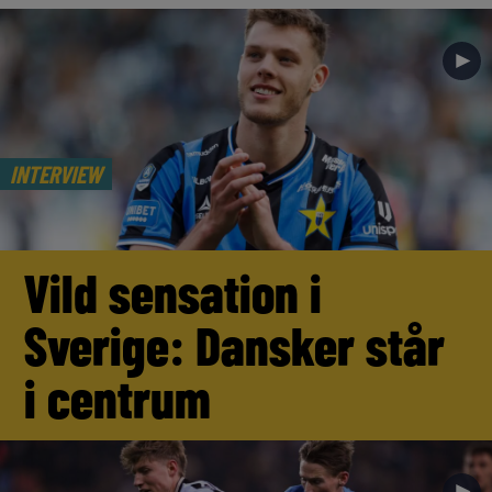
►
INTERVIEW
Vild sensation i
Sverige: Dansker står
i centrum
►