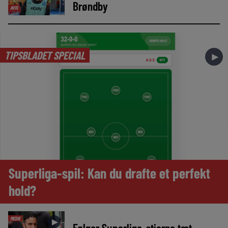
Brøndby
AVIS
TIPSBLADET SPECIAL
►
Superliga-spil: Kan du drafte et perfekt
hold?
MEDIE
►
Følger Superliga-stjerne tæt