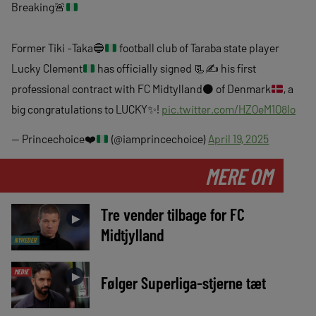
Breaking
🚨
Former Tiki -Taka
🔵
football club of Taraba state player
Lucky Clement
has officially signed
📃
✍️
his first
professional contract with FC Midtylland
⚫
of Denmark
, a
big congratulations to LUCKY
✨
!
pic.twitter.com/HZOeM1O8lo
— Princechoice
❤️
(@iamprincechoice)
April 19, 2025
MERE OM
Tre vender tilbage for FC
►
Midtjylland
NYHEDER
MEDIE
►
Følger Superliga-stjerne tæt