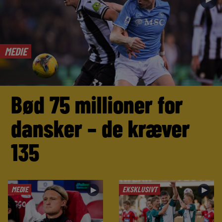
MEDIE
Bød 75 millioner for
dansker – de kræver
135
MEDIE
EKSKLUSIVT
►
►