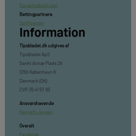
Danskfodbold.com
Bettingpartnere
SpilXperten
Information
TIpsbladet.dk udgives af
Tipsbladet ApS
Sankt Annæ Plads 28
1250 København K
Denmark (DK)
CVR 35 41 57 93
Ansvarshavende
Kenneth Jensen
Overalt
Facebook