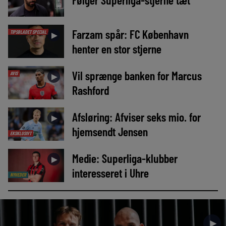
Farzam spår: FC København
TIPSBLADET SPECIAL
►
henter en stor stjerne
Vil sprænge banken for Marcus
AVIS
►
Rashford
Afsløring: Afviser seks mio. for
►
hjemsendt Jensen
EKSKLUSIVT
Medie: Superliga-klubber
►
interesseret i Uhre
NYHEDER
►