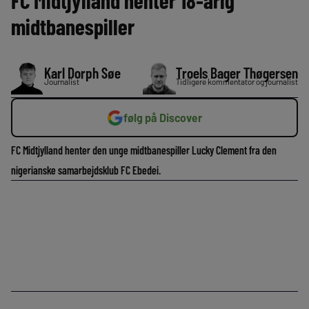
FC Midtjylland henter 18-årig
midtbanespiller
Karl Dorph Søe
Troels Bager Thøgersen
Journalist
Tidligere kommentator og journalist
følg på Discover
FC Midtjylland henter den unge midtbanespiller Lucky Clement fra den
nigerianske samarbejdsklub FC Ebedei.