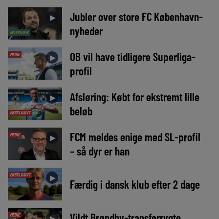
Jubler over store FC København-
►
nyheder
INTERVIEW
OB vil have tidligere Superliga-
MEDIE
►
profil
Afsløring: Købt for ekstremt lille
►
beløb
EKSKLUSIVT
FCM meldes enige med SL-profil
MEDIE
►
– så dyr er han
EKSKLUSIVT
►
Færdig i dansk klub efter 2 dage
Vildt Brøndby-transferrygte
MEDIE
►