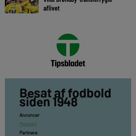
aflivet
Besat af fodbold
siden 1948
Annoncer
Mediekit
Partnere