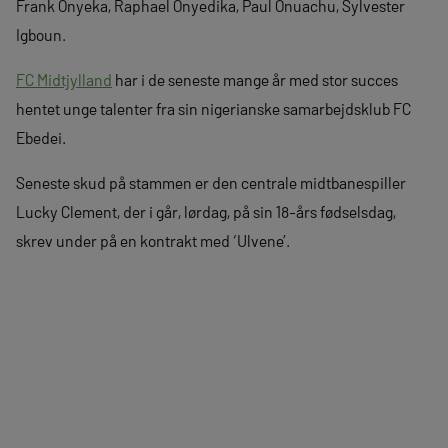
Frank Onyeka, Raphael Onyedika, Paul Onuachu, Sylvester
Igboun.
FC Midtjylland
har i de seneste mange år med stor succes
hentet unge talenter fra sin nigerianske samarbejdsklub FC
Ebedei.
Seneste skud på stammen er den centrale midtbanespiller
Lucky Clement, der i går, lørdag, på sin 18-års fødselsdag,
skrev under på en kontrakt med ‘Ulvene’.