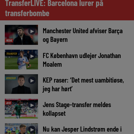
TransferLIVE: Barcelona lurer på
transferbombe
Manchester United afviser Barça
►
og Bayern
MEDIE
FC København udlejer Jonathan
TRANSFER
►
Moalem
KEP raser: ‘Det mest uambitiøse,
NYHEDER
►
jeg har hørt’
Jens Stage-transfer meldes
AVIS
►
kollapset
Nu kan Jesper Lindstrøm ende i
►