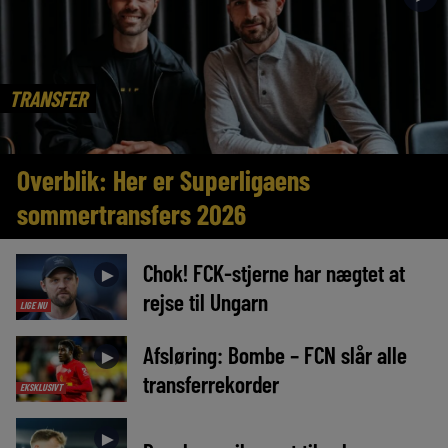
TRANSFER
Overblik: Her er Superligaens
sommertransfers 2026
Chok! FCK-stjerne har nægtet at
►
rejse til Ungarn
LIGE NU
Afsløring: Bombe – FCN slår alle
►
transferrekorder
EKSKLUSIVT
►