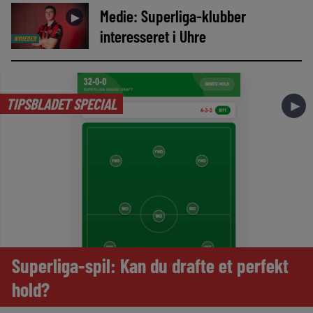
Medie: Superliga-klubber
►
interesseret i Uhre
NYHEDER
TIPSBLADET SPECIAL
►
Superliga-spil: Kan du drafte et perfekt
hold?