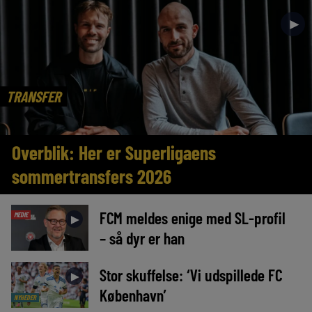
►
TRANSFER
Overblik: Her er Superligaens
sommertransfers 2026
FCM meldes enige med SL-profil
MEDIE
►
– så dyr er han
Stor skuffelse: ‘Vi udspillede FC
►
København’
NYHEDER