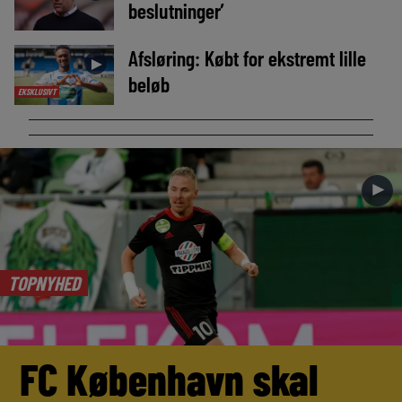
beslutninger’
Afsløring: Købt for ekstremt lille
►
beløb
EKSKLUSIVT
►
TOPNYHED
FC København skal