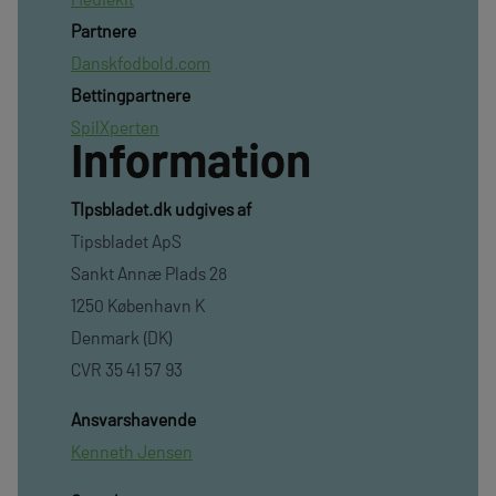
Partnere
Danskfodbold.com
Bettingpartnere
SpilXperten
Information
TIpsbladet.dk udgives af
Tipsbladet ApS
Sankt Annæ Plads 28
1250 København K
Denmark (DK)
CVR 35 41 57 93
Ansvarshavende
Kenneth Jensen