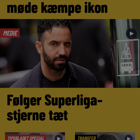
møde kæmpe ikon
MEDIE
►
Følger Superliga-
stjerne tæt
TIPSBLADET SPECIAL
TRANSFER
►
►