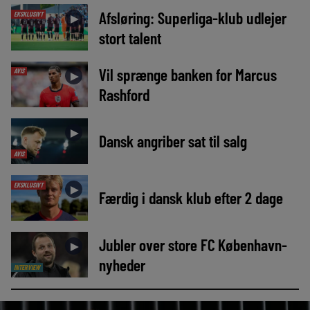
Afsløring: Superliga-klub udlejer
EKSKLUSIVT
►
stort talent
Vil sprænge banken for Marcus
AVIS
►
Rashford
►
Dansk angriber sat til salg
AVIS
EKSKLUSIVT
►
Færdig i dansk klub efter 2 dage
Jubler over store FC København-
►
nyheder
INTERVIEW