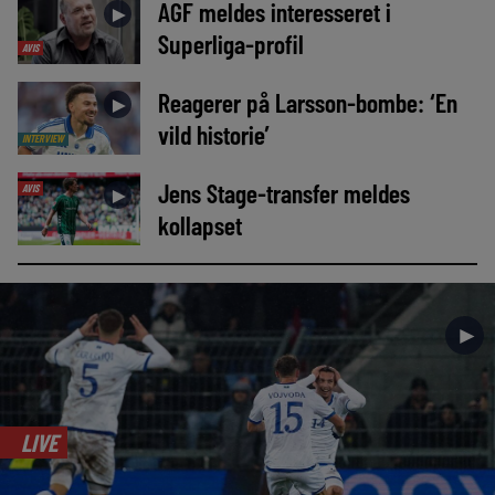
AGF meldes interesseret i
►
Superliga-profil
AVIS
Reagerer på Larsson-bombe: ‘En
►
vild historie’
INTERVIEW
Jens Stage-transfer meldes
AVIS
►
kollapset
►
LIVE