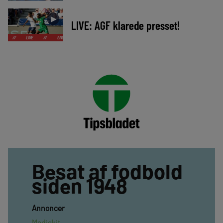
►
LIVE: AGF klarede presset!
LIVE
//
LIVE
//
LIVE
//
LIVE
//
LIVE
//
LIVE
//
LIVE
//
LIVE
Besat af fodbold
siden 1948
Annoncer
Mediekit