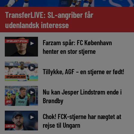
TransferLIVE: SL-angriber får
udenlandsk interesse
Farzam spår: FC København
TIPSBLADET SPECIAL
►
henter en stor stjerne
►
Tillykke, AGF – en stjerne er født!
TIPSBLADETS DOM
Nu kan Jesper Lindstrøm ende i
►
Brøndby
AVIS
Chok! FCK-stjerne har nægtet at
►
rejse til Ungarn
LIGE NU