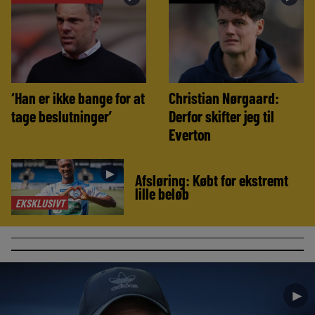
‘Han er ikke bange for at
Christian Nørgaard:
tage beslutninger’
Derfor skifter jeg til
Everton
►
Afsløring: Købt for ekstremt
lille beløb
EKSKLUSIVT
►