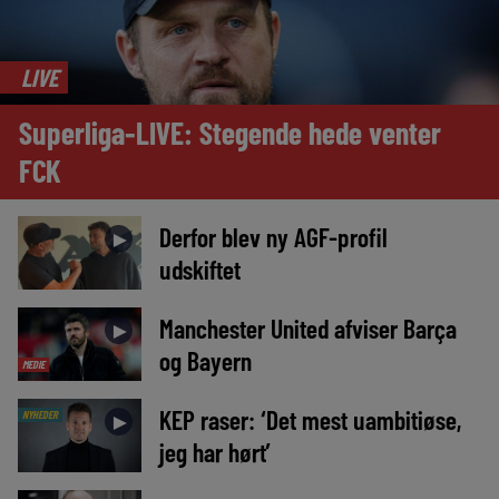
LIVE
Superliga-LIVE: Stegende hede venter
FCK
Derfor blev ny AGF-profil
►
udskiftet
Manchester United afviser Barça
►
og Bayern
MEDIE
KEP raser: ‘Det mest uambitiøse,
NYHEDER
►
jeg har hørt’