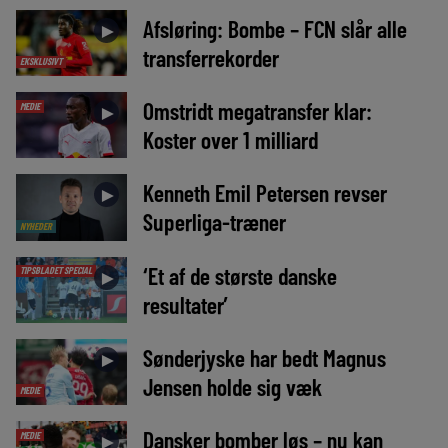
Afsløring: Bombe – FCN slår alle
►
transferrekorder
EKSKLUSIVT
Omstridt megatransfer klar:
MEDIE
►
Koster over 1 milliard
Kenneth Emil Petersen revser
►
Superliga-træner
NYHEDER
‘Et af de største danske
TIPSBLADET SPECIAL
►
resultater’
Sønderjyske har bedt Magnus
►
Jensen holde sig væk
MEDIE
Dansker bomber løs – nu kan
MEDIE
►