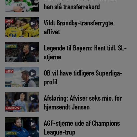
han slå transferrekord
Vildt Brøndby-transferrygte
MEDIE
►
aflivet
Legende til Bayern: Hent tidl. SL-
NYHEDER
►
stjerne
OB vil have tidligere Superliga-
MEDIE
►
profil
Afsløring: Afviser seks mio. for
►
hjemsendt Jensen
EKSKLUSIVT
AGF-stjerne ude af Champions
►
League-trup
NYHEDER