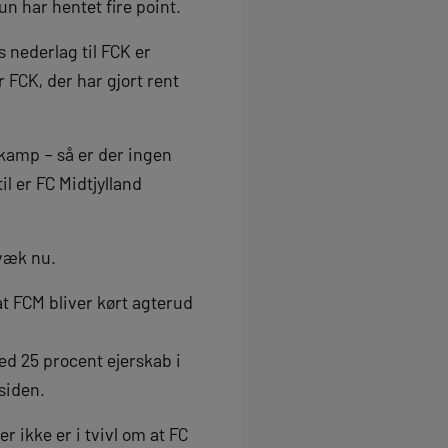
un har hentet fire point.
s nederlag til FCK er
 FCK, der har gjort rent
ldkamp – så er der ingen
l er FC Midtjylland
 væk nu.
t FCM bliver kørt agterud
d 25 procent ejerskab i
siden.
r ikke er i tvivl om at FC