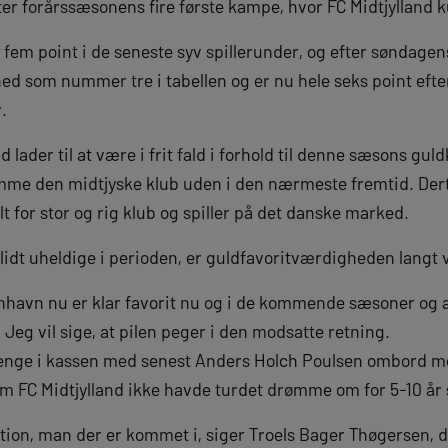
fter forårssæsonens fire første kampe, hvor FC Midtjylland k
e fem point i de seneste syv spillerunder, og efter søndagen
d som nummer tre i tabellen og er nu hele seks point efter
.
 lader til at være i frit fald i forhold til denne sæsons gu
ømme den midtjyske klub uden i den nærmeste fremtid. Derti
lt for stor og rig klub og spiller på det danske marked.
lidt uheldige i perioden, er guldfavoritværdigheden langt
enhavn nu er klar favorit nu og i de kommende sæsoner og a
e. Jeg vil sige, at pilen peger i den modsatte retning.
enge i kassen med senest Anders Holch Poulsen ombord me
om FC Midtjylland ikke havde turdet drømme om for 5-10 år 
ition, man der er kommet i, siger Troels Bager Thøgersen, de