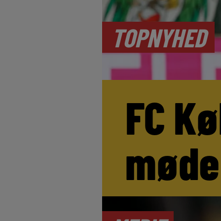
TOPNYHED
FC Kø
møde