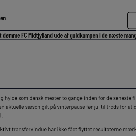
sen
l at dømme FC Midtjylland ude af guldkampen i de næste man
sig hylde som dansk mester to gange inden for de seneste fi
aktuelle sæson gik på vinterpause før jul til trods for at de
1.
tivt transfervindue har ikke fået flyttet resultaterne mærk