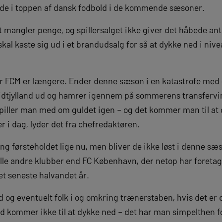
finde i toppen af dansk fodbold i de kommende sæsoner.
t mangler penge, og spillersalget ikke giver det håbede ant
skal kaste sig ud i et brandudsalg for så at dykke ned i niv
vor FCM er længere. Ender denne sæson i en katastrofe med e
Midtjylland ud og hamrer igennem på sommerens transferv
iller man med om guldet igen – og det kommer man til at 
r i dag, lyder det fra chefredaktøren.
g førsteholdet lige nu, men bliver de ikke løst i denne sæ
alle andre klubber end FC København, der netop har foreta
et seneste halvandet år.
d og eventuelt folk i og omkring trænerstaben, hvis det er
nd kommer ikke til at dykke ned – det har man simpelthen f