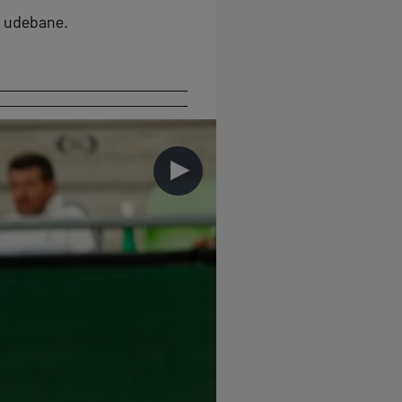
å udebane.
►