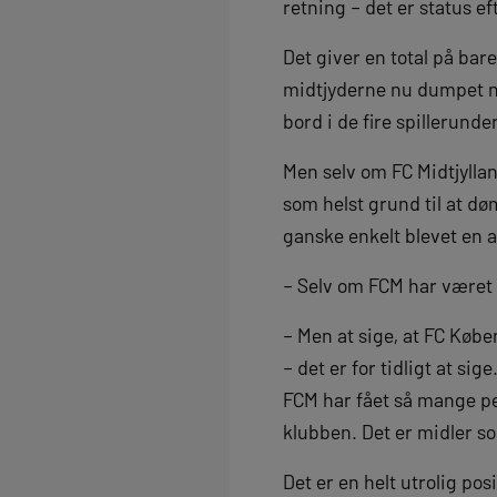
retning – det er status e
Det giver en total på bar
midtjyderne nu dumpet ne
bord i de fire spillerunder
Men selv om FC Midtjylland
som helst grund til at d
ganske enkelt blevet en a
– Selv om FCM har været 
– Men at sige, at FC Køb
– det er for tidligt at sig
FCM har fået så mange p
klubben. Det er midler s
Det er en helt utrolig pos