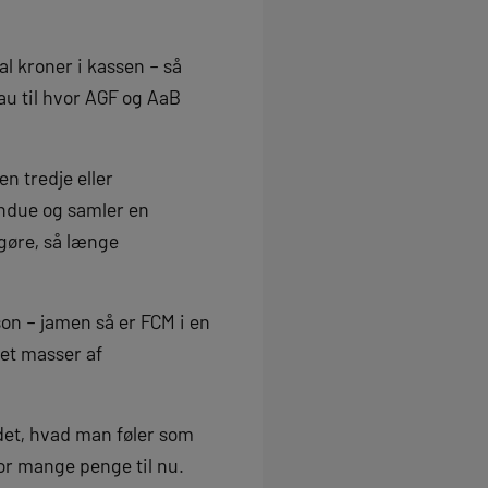
al kroner i kassen – så
eau til hvor AGF og AaB
n tredje eller
indue og samler en
gøre, så længe
son – jamen så er FCM i en
get masser af
 det, hvad man føler som
or mange penge til nu.