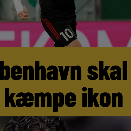
benhavn skal
 kæmpe ikon