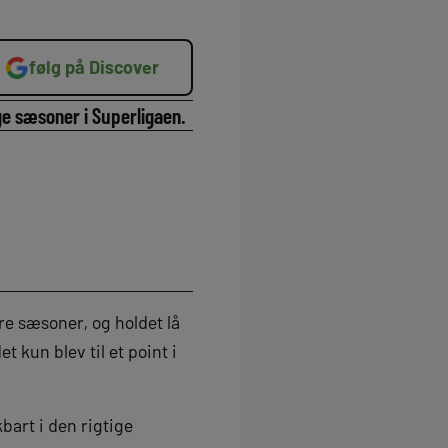
følg på Discover
ge sæsoner i Superligaen.
re sæsoner, og holdet lå
t kun blev til et point i
bart i den rigtige