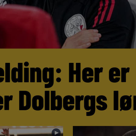
lding: Her er
r Dolbergs lø
►