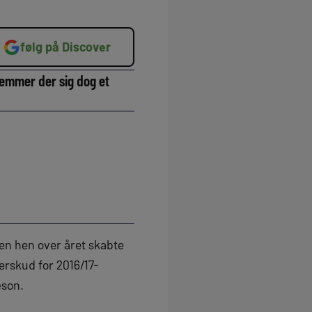
følg på Discover
gemmer der sig dog et
ten hen over året skabte
erskud for 2016/17-
æson.