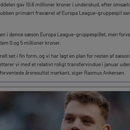
lddelen gav 10,6 millioner kroner i underskud, efter omsæt
r klubben primært fraværet af Europa League-gruppespil s
gen i denne sæson Europa League-gruppespillet, men forve
llem 0 og 5 millioner kroner.
lt set i fin form, og vi har lagt en plan for resten af sæso
tterer vi med et relativt roligt transfervindue i januar ude
t forventede årsresultat markant, siger Rasmus Ankersen.