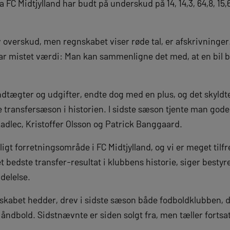
FC Midtjylland har budt på underskud på 14, 14,3, 64,8, 15,6
av overskud, men regnskabet viser røde tal, er afskrivninger.
ar mistet værdi: Man kan sammenligne det med, at en bil 
 indtægter og udgifter, endte dog med en plus, og det skyldt
 transfersæson i historien. I sidste sæson tjente man gode 
adlec, Kristoffer Olsson og Patrick Banggaard.
ligt forretningsområde i FC Midtjylland, og vi er meget tilfr
 bedste transfer-resultat i klubbens historie, siger best
delelse.
skabet hedder, drev i sidste sæson både fodboldklubben, de
ndbold. Sidstnævnte er siden solgt fra, men tæller fortsat