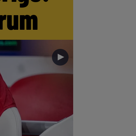
trum
►