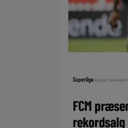
Superliga
Udgivet: november 6,
FCM præsen
rekordsalg