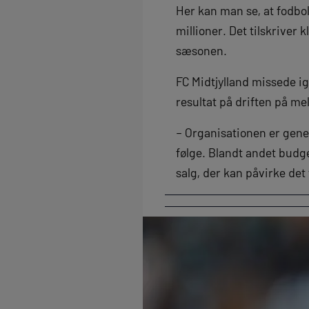
Her kan man se, at fodbo
millioner. Det tilskrive
sæsonen.
FC Midtjylland missede i
resultat på driften på me
– Organisationen er genere
følge. Blandt andet budge
salg, der kan påvirke de