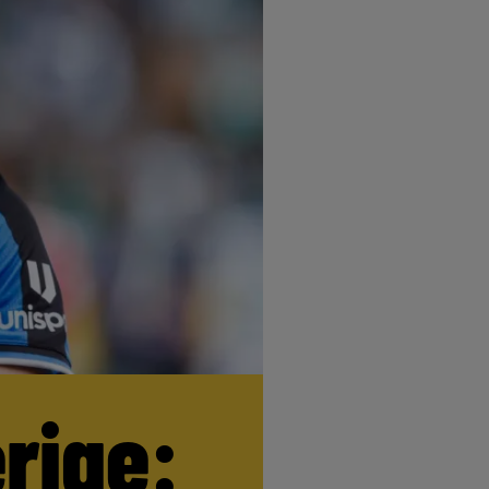
erige: