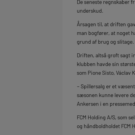
De seneste regnskaber fra 
underskud.
Årsagen til, at driften g
man bogfører, at noget h
grund af brug og slitage.
Driften, altså groft sagt
klubben havde sin største
som Pione Sisto, Václav K
– Spillersalg er et væsent
sæsonen kunne levere det
Ankersen i en pressemed
FCM Holding A/S, som sel
og håndboldholdet FCM Hå