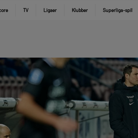
core
TV
Ligaer
Klubber
Superliga-spil