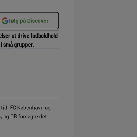
følg på Discover
elser at drive fodboldhold
e i små grupper.
e tid. FC København og
, og OB forsøgte det