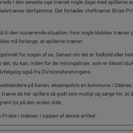
llerede i den seneste uge trænet nogle dage med spillerne 
 selvtræner derhjemme. Det fortæller cheftræner Brian Pr
så til den nuværende situation, hvor nogle klubber træner 
 ikke må forlange, at spillerne træner.
e optimalt for nogen af os. Uanset om det er fodbold eller h
 det, du kan, inden for de retningslinjer, som er blevet stu
vfølgelig også fra Divisionsforeningens.
 modstandere på banen, eksempelvis en kommune i Odense,
at træne de her spillere så godt som muligt og sørge for, at de
 grønt lys på den anden side.
 Priske i videoen i toppen af denne artikel.