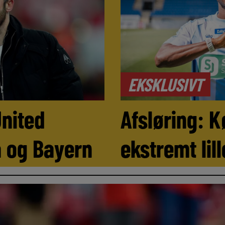
EKSKLUSIVT
nited
Afsløring: K
a og Bayern
ekstremt lil