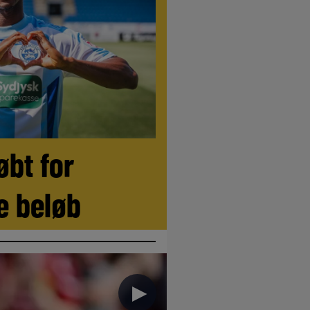
øbt for
le beløb
►