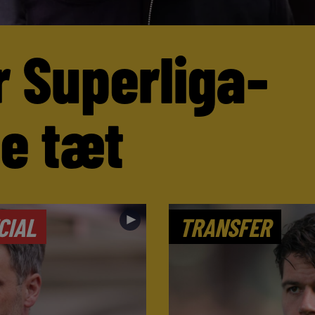
r Superliga-
ne tæt
►
CIAL
TRANSFER