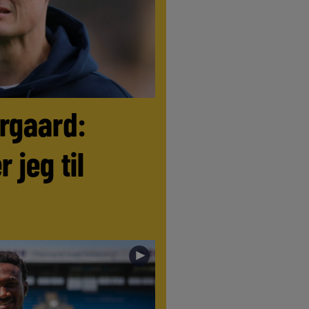
ørgaard:
r jeg til
►