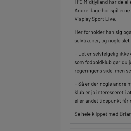
I FC Midtjylland har de a
Andre dage har spillerne
Viaplay Sport Live.
Her forholder han sig og
selvtræner, og nogle slet
– Det er selvfølgelig ikk
som fodboldklub gør du jo
regeringens side, men sel
– Så er der nogle andre
klub er jo interesseret i 
eller andet tidspunkt får
Se hele klippet med Brian