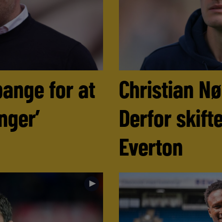
bange for at
Christian N
nger’
Derfor skifte
Everton
►