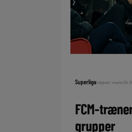
Superliga
Udgivet: marts 25, 2
FCM-træner:
grupper