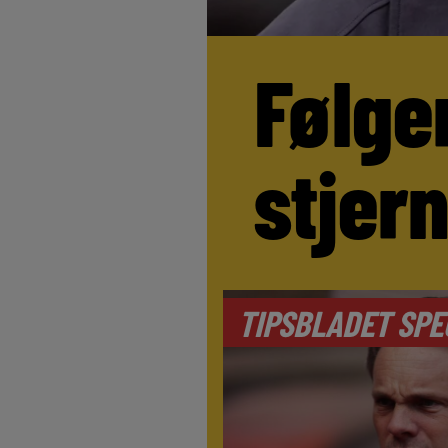
Følge
stjer
TIPSBLADET SPE