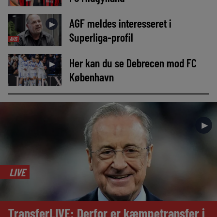
AGF meldes interesseret i
►
Superliga-profil
AVIS
Her kan du se Debrecen mod FC
►
København
►
LIVE
TransferLIVE: Derfor er kæmpetransfer i