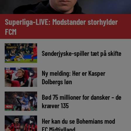
Superliga-LIVE: Modstander storhylder
FCM
TRANSFER
Sønderjyske-spiller tæt på skifte
Ny melding: Her er Kasper
MEDIE
►
Dolbergs løn
Bød 75 millioner for dansker – de
►
kræver 135
MEDIE
Her kan du se Bohemians mod
►
FC Midtjylland