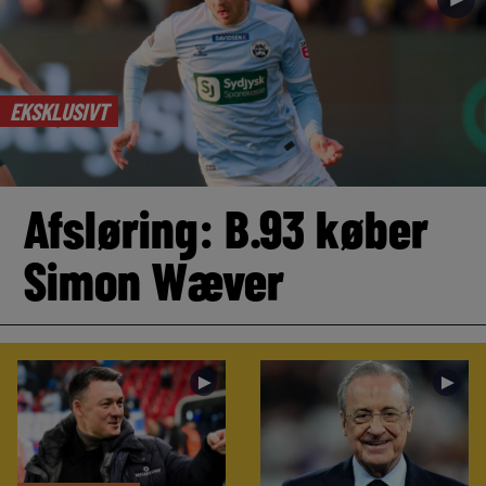
EKSKLUSIVT
Afsløring: B.93 køber
Simon Wæver
►
►