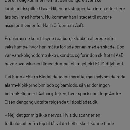
landsholdsspiller Oscar Hiljemark stopper karrieren efter flere
års bøvl med hoften. Nu kommer han i stedet til at være
assistenttræner for Marti Cifuentes i AaB.
Problemerne kom til syne i aalborg-klubben allerede efter
seks kampe, hvor han måtte forlade banen med en skade. Dog
var vanskelighederne ikke ukendte, og forinden skiftet til AaB
havde svenskeren tilmed dumpet et lægetjek i FC Midtjylland.
Det kunne Ekstra Bladet dengang berette, men selvom de røde
alarm-klokkerne bimlede og bamlede, så var der ingen
betænkeligheer i Aalborg-lejren, hvor sportschef Inge André
Olsen dengang udtalte følgende til tipsbladet.dk.
– Nej, det gør mig ikke nervøs. Hvis du scanner en
fodboldspiller fra top til tå, vil du helt sikkert kunne finde