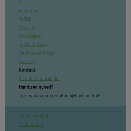
X
Instagram
TikTok
Youtube
Nyhedsbrev
Tipsbladet App
TjekFoodbold App
BlueSky
Kontakt
Kontakt medarbejder
Har du en nyhed?
Tip redaktionen:
redaktion@tipsbladet.dk
Privatilvspolitik
Cookiepolitik