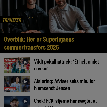
TRANSFER
Overblik: Her er Superligaens
sommertransfers 2026
Vildt pokalhattrick: ‘Et helt andet
EKSKLUSIVT
►
niveau’
Afsløring: Afviser seks mio. for
►
hjemsendt Jensen
EKSKLUSIVT
Chok! FCK-stjerne har nægtet at
►