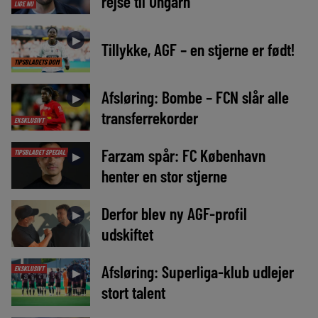
rejse til Ungarn
LIGE NU
►
Tillykke, AGF – en stjerne er født!
TIPSBLADETS DOM
Afsløring: Bombe – FCN slår alle
►
transferrekorder
EKSKLUSIVT
Farzam spår: FC København
TIPSBLADET SPECIAL
►
henter en stor stjerne
Derfor blev ny AGF-profil
►
udskiftet
Afsløring: Superliga-klub udlejer
EKSKLUSIVT
►
stort talent