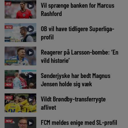
Vil sprænge banken for Marcus
AVIS
►
Rashford
OB vil have tidligere Superliga-
MEDIE
►
profil
Reagerer på Larsson-bombe: ‘En
►
vild historie’
INTERVIEW
Sønderjyske har bedt Magnus
►
Jensen holde sig væk
MEDIE
Vildt Brøndby-transferrygte
MEDIE
►
aflivet
FCM meldes enige med SL-profil
MEDIE
►