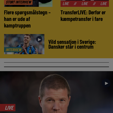
STORT INTERVIEW
//
LIVE
//
LIVE
//
LIVE
//
LIVE
Flere spørgsmålstegn –
TransferLIVE: Derfor er
han er ude af
kæmpetransfer i fare
kamptruppen
►
Vild sensation i Sverige:
Dansker står i centrum
INTERVIEW
►
LIVE