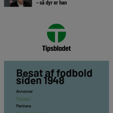
– så dyr er han
Besat af fodbold
siden 1948
Annoncer
Mediekit
Partnere