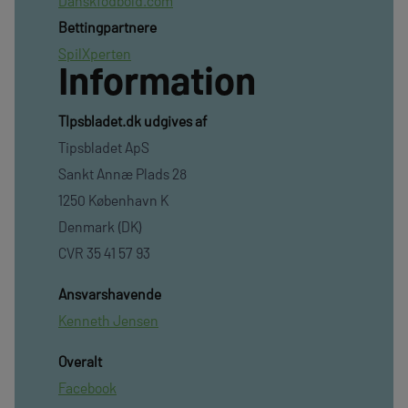
Danskfodbold.com
Bettingpartnere
SpilXperten
Information
TIpsbladet.dk udgives af
Tipsbladet ApS
Sankt Annæ Plads 28
1250 København K
Denmark (DK)
CVR 35 41 57 93
Ansvarshavende
Kenneth Jensen
Overalt
Facebook