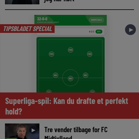
TIPSBLADET SPECIAL
►
Superliga-spil: Kan du drafte et perfekt
hold?
Tre vender tilbage for FC
►
Midtjylland