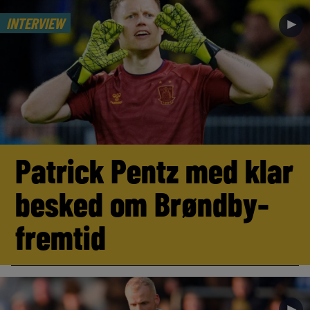
INTERVIEW
►
Patrick Pentz med klar
besked om Brøndby-
fremtid
►