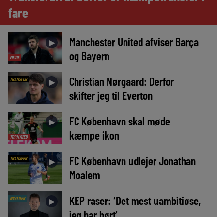
fare
Manchester United afviser Barça
►
og Bayern
MEDIE
Christian Nørgaard: Derfor
TRANSFER
►
skifter jeg til Everton
FC København skal møde
►
kæmpe ikon
TOPNYHED
FC København udlejer Jonathan
TRANSFER
►
Moalem
KEP raser: ‘Det mest uambitiøse,
NYHEDER
►
jeg har hørt’