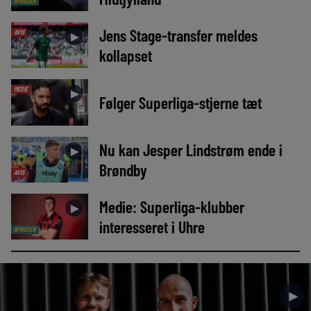
NYHEDER
Jens Stage-transfer meldes
AVIS
►
kollapset
MEDIE
►
Følger Superliga-stjerne tæt
Nu kan Jesper Lindstrøm ende i
►
Brøndby
AVIS
Medie: Superliga-klubber
►
interesseret i Uhre
NYHEDER
►