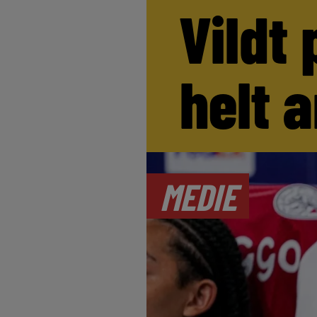
Vildt 
helt 
MEDIE