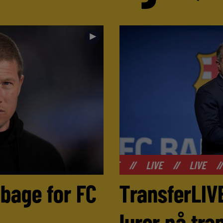
►
//
LIVE
//
LIVE
//
LIVE
//
LIVE
//
LIV
lbage for FC
TransferLIV
lurer på tr