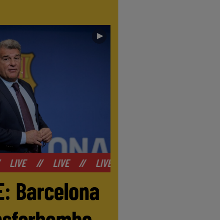
►
E
//
LIVE
//
LIVE
//
LIVE
//
LIVE
//
LIVE
E: Barcelona
ansferbombe