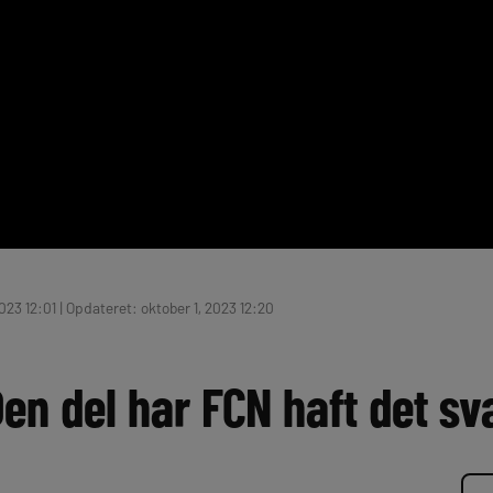
023 12:01 | Opdateret: oktober 1, 2023 12:20
Den del har FCN haft det s