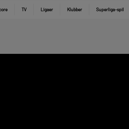
core
TV
Ligaer
Klubber
Superliga-spil