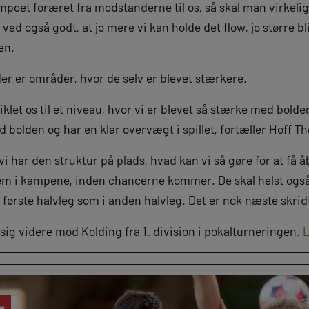
tempoet foræret fra modstanderne til os, så skal man virkelig
 ved også godt, at jo mere vi kan holde det flow, jo større b
en.
er er områder, hvor de selv er blevet stærkere.
iklet os til et niveau, hvor vi er blevet så stærke med bolden
 bolden og har en klar overvægt i spillet, fortæller Hoff Tho
vi har den struktur på plads, hvad kan vi så gøre for at få å
frem i kampene, inden chancerne kommer. De skal helst også
første halvleg som i anden halvleg. Det er nok næste skridt 
ig videre mod Kolding fra 1. division i pokalturneringen.
L