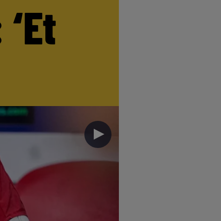
 ‘Et
►