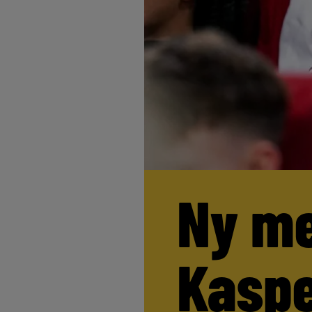
Ny me
Kaspe