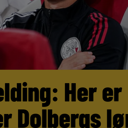
lding: Her er
r Dolbergs lø