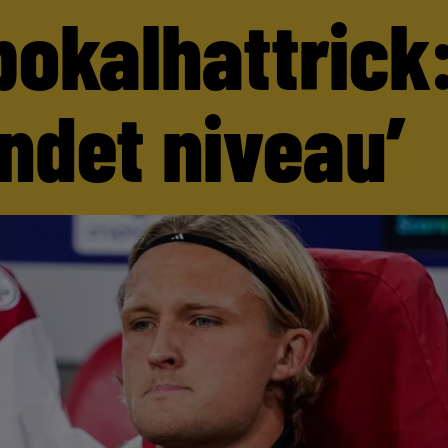
pokalhattrick:
andet niveau’