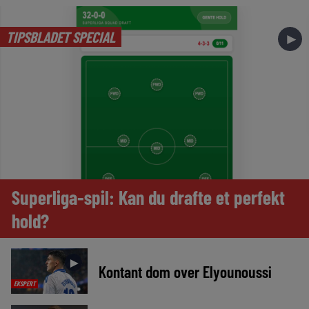
TIPSBLADET SPECIAL
►
Superliga-spil: Kan du drafte et perfekt
hold?
►
Kontant dom over Elyounoussi
EKSPERT