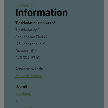
SpilXperten
Information
TIpsbladet.dk udgives af
Tipsbladet ApS
Sankt Annæ Plads 28
1250 København K
Denmark (DK)
CVR 35 41 57 93
Ansvarshavende
Kenneth Jensen
Overalt
Facebook
X
Instagram