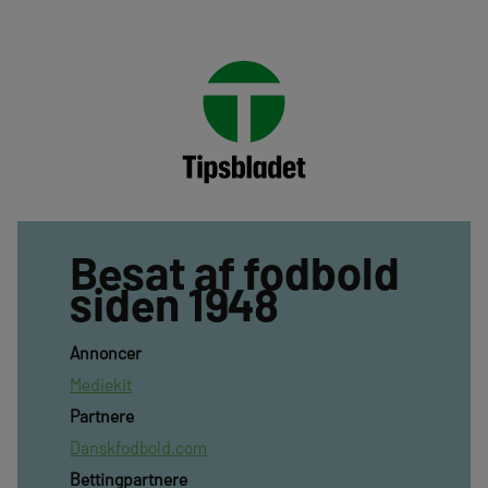
Besat af fodbold
siden 1948
Annoncer
Mediekit
Partnere
Danskfodbold.com
Bettingpartnere