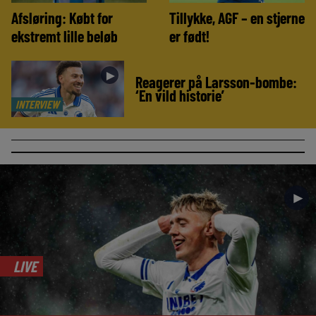
Afsløring: Købt for
Tillykke, AGF – en stjerne
ekstremt lille beløb
er født!
►
Reagerer på Larsson-bombe:
‘En vild historie’
INTERVIEW
►
LIVE