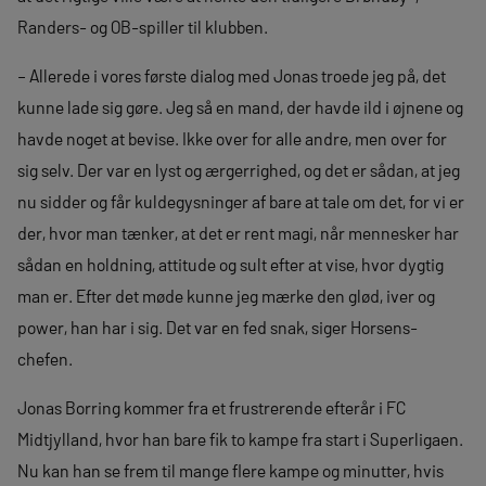
Randers- og OB-spiller til klubben.
– Allerede i vores første dialog med Jonas troede jeg på, det
kunne lade sig gøre. Jeg så en mand, der havde ild i øjnene og
havde noget at bevise. Ikke over for alle andre, men over for
sig selv. Der var en lyst og ærgerrighed, og det er sådan, at jeg
nu sidder og får kuldegysninger af bare at tale om det, for vi er
der, hvor man tænker, at det er rent magi, når mennesker har
sådan en holdning, attitude og sult efter at vise, hvor dygtig
man er. Efter det møde kunne jeg mærke den glød, iver og
power, han har i sig. Det var en fed snak, siger Horsens-
chefen.
Jonas Borring kommer fra et frustrerende efterår i FC
Midtjylland, hvor han bare fik to kampe fra start i Superligaen.
Nu kan han se frem til mange flere kampe og minutter, hvis