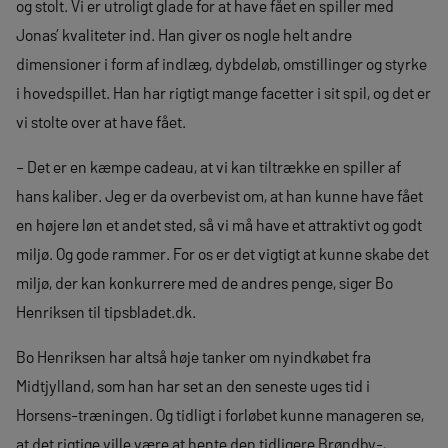
og stolt. Vi er utroligt glade for at have fået en spiller med
Jonas’ kvaliteter ind. Han giver os nogle helt andre
dimensioner i form af indlæg, dybdeløb, omstillinger og styrke
i hovedspillet. Han har rigtigt mange facetter i sit spil, og det er
vi stolte over at have fået.
– Det er en kæmpe cadeau, at vi kan tiltrække en spiller af
hans kaliber. Jeg er da overbevist om, at han kunne have fået
en højere løn et andet sted, så vi må have et attraktivt og godt
miljø. Og gode rammer. For os er det vigtigt at kunne skabe det
miljø, der kan konkurrere med de andres penge, siger Bo
Henriksen til tipsbladet.dk.
Bo Henriksen har altså høje tanker om nyindkøbet fra
Midtjylland, som han har set an den seneste uges tid i
Horsens-træningen. Og tidligt i forløbet kunne manageren se,
at det rigtige ville være at hente den tidligere Brøndby-,