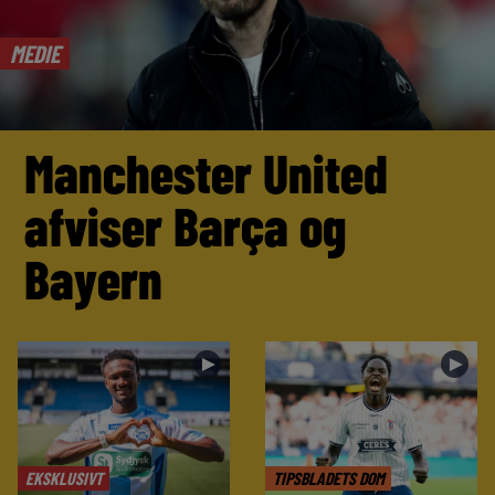
MEDIE
Manchester United
afviser Barça og
Bayern
►
►
EKSKLUSIVT
TIPSBLADETS DOM