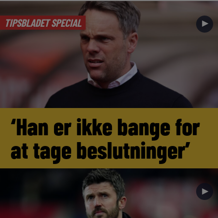
TIPSBLADET SPECIAL
►
‘Han er ikke bange for
at tage beslutninger’
►