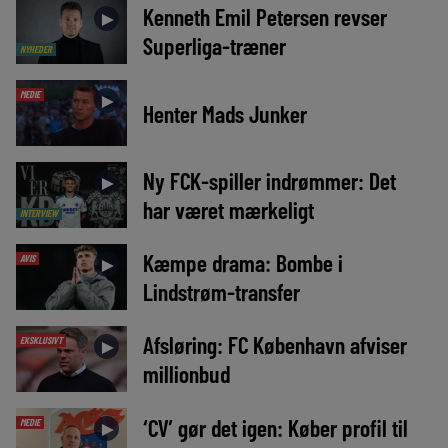
Kenneth Emil Petersen revser
►
Superliga-træner
NYHEDER
MEDIE
►
Henter Mads Junker
Ny FCK-spiller indrømmer: Det
►
har været mærkeligt
INTERVIEW
Kæmpe drama: Bombe i
AVIS
►
Lindstrøm-transfer
Afsløring: FC København afviser
EKSKLUSIVT
►
millionbud
‘CV’ gør det igen: Køber profil til
MEDIE
►