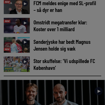
FCM meldes enige med SL-profil
MEDIE
►
– så dyr er han
Omstridt megatransfer klar:
MEDIE
►
Koster over 1 milliard
Sønderjyske har bedt Magnus
►
Jensen holde sig væk
MEDIE
Stor skuffelse: ‘Vi udspillede FC
►
København’
NYHEDER
►