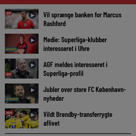
Vil sprænge banken for Marcus
AVIS
►
Rashford
Medie: Superliga-klubber
►
interesseret i Uhre
NYHEDER
AGF meldes interesseret i
►
Superliga-profil
AVIS
Jubler over store FC København-
►
nyheder
INTERVIEW
Vildt Brøndby-transferrygte
MEDIE
►
aflivet