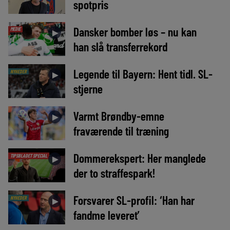
spotpris
Dansker bomber løs – nu kan
MEDIE
►
han slå transferrekord
Legende til Bayern: Hent tidl. SL-
NYHEDER
►
stjerne
Varmt Brøndby-emne
►
fraværende til træning
Dommerekspert: Her manglede
TIPSBLADET SPECIAL
►
der to straffespark!
Forsvarer SL-profil: ‘Han har
NYHEDER
►
fandme leveret’