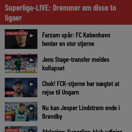
Superliga-LIVE: Drømmer om disse to
ligaer
Farzam spår: FC København
TIPSBLADET SPECIAL
►
henter en stor stjerne
Jens Stage-transfer meldes
AVIS
►
kollapset
Chok! FCK-stjerne har nægtet at
►
rejse til Ungarn
LIGE NU
Nu kan Jesper Lindstrøm ende i
►
Brøndby
AVIS
Afsløring: Superliga-klub udlejer
EKSKLUSIVT