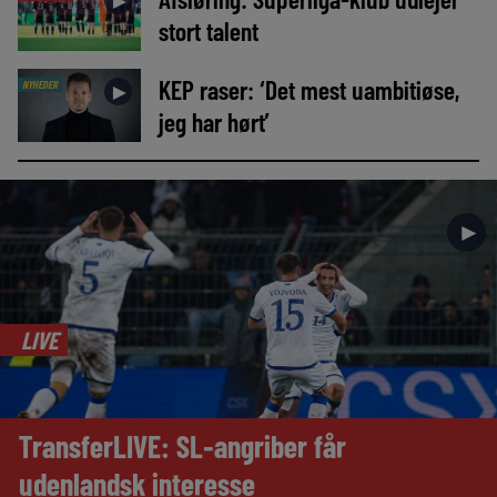
►
stort talent
KEP raser: ‘Det mest uambitiøse,
NYHEDER
►
jeg har hørt’
►
LIVE
TransferLIVE: SL-angriber får
udenlandsk interesse