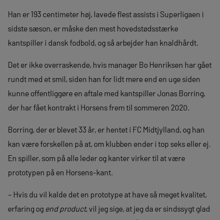
Han er 193 centimeter høj, lavede flest assists i Superligaen i
sidste sæson, er måske den mest hovedstødsstærke
kantspiller i dansk fodbold, og så arbejder han knaldhårdt.
Det er ikke overraskende, hvis manager Bo Henriksen har gået
rundt med et smil, siden han for lidt mere end en uge siden
kunne offentliggøre en aftale med kantspiller Jonas Borring,
der har fået kontrakt i Horsens frem til sommeren 2020.
Borring, der er blevet 33 år, er hentet i FC Midtjylland, og han
kan være forskellen på at, om klubben ender i top seks eller ej.
En spiller, som på alle leder og kanter virker til at være
prototypen på en Horsens-kant.
– Hvis du vil kalde det en prototype at have så meget kvalitet,
erfaring og
end product
, vil jeg sige, at jeg da er sindssygt glad