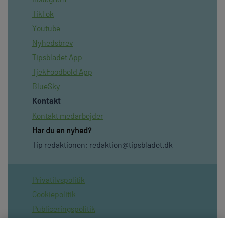
TikTok
Youtube
Nyhedsbrev
Tipsbladet App
TjekFoodbold App
BlueSky
Kontakt
Kontakt medarbejder
Har du en nyhed?
Tip redaktionen:
redaktion@tipsbladet.dk
Privatilvspolitik
Cookiepolitik
Publiceringspolitik
Vilkår for brug af sitet