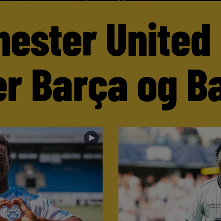
ester United
er Barça og B
►