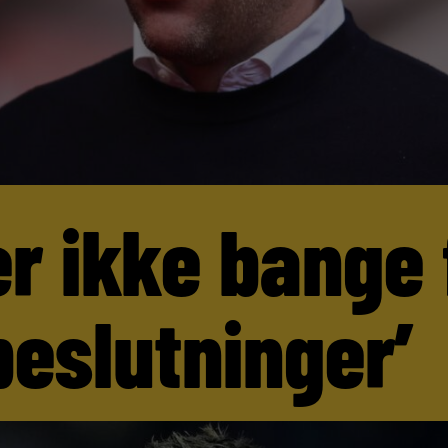
er ikke bange 
beslutninger’