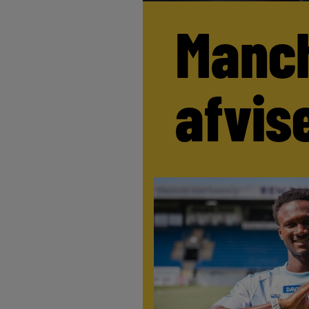
Manch
afvis