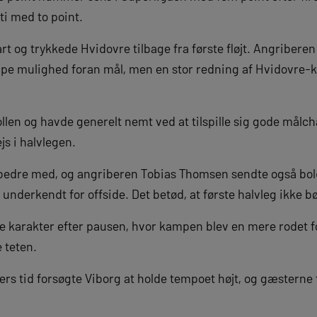
i med to point.
rt og trykkede Hvidovre tilbage fra første fløjt. Angriber
pe mulighed foran mål, men en stor redning af Hvidovre-ke
llen og havde generelt nemt ved at tilspille sig gode målc
s i halvlegen.
edre med, og angriberen Tobias Thomsen sendte også bolde
underkendt for offside. Det betød, at første halvleg ikke 
 karakter efter pausen, hvor kampen blev en mere rodet for
 teten.
ers tid forsøgte Viborg at holde tempoet højt, og gæsterne