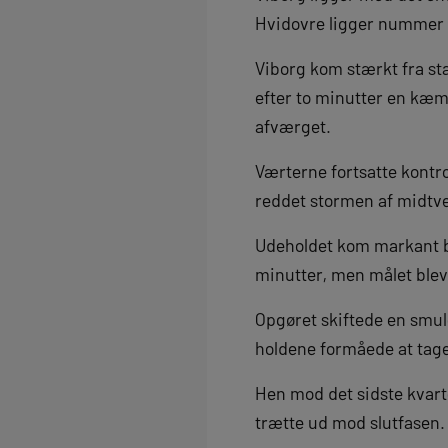
Hvidovre ligger nummer t
Viborg kom stærkt fra sta
efter to minutter en kæm
afværget.
Værterne fortsatte kontro
reddet stormen af midtvej
Udeholdet kom markant b
minutter, men målet blev 
Opgøret skiftede en smule
holdene formåede at tage
Hen mod det sidste kvart
trætte ud mod slutfasen.