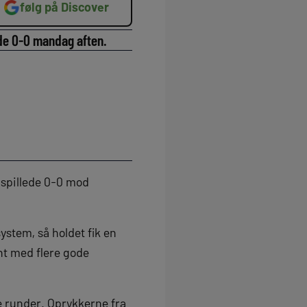
følg på Discover
ede 0-0 mandag aften.
e spillede 0-0 mod
stem, så holdet fik en
nt med flere gode
e runder. Oprykkerne fra