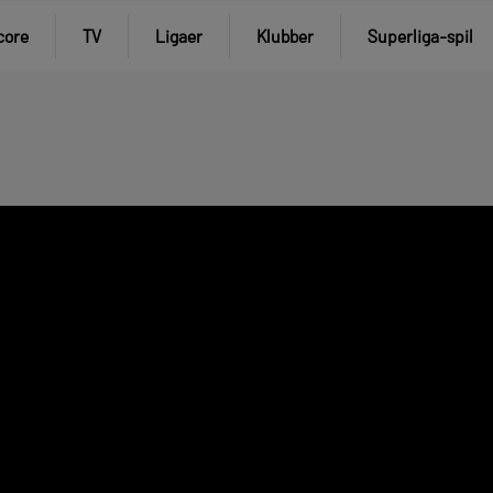
core
TV
Ligaer
Klubber
Superliga-spil