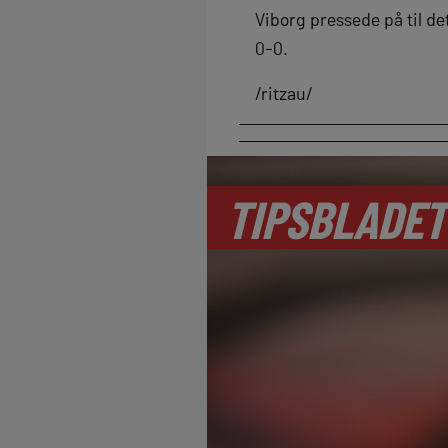
Viborg pressede på til d
0-0.
/ritzau/
TIPSBLADET