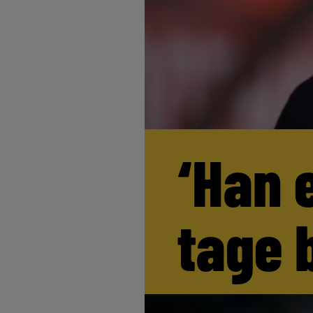
‘Han 
tage 