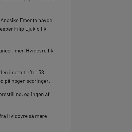
en Anosike Ementa havde
eper Filip Djukic fik
hancer, men Hvidovre fik
n i nettet efter 38
bød på nogen scoringer.
estilling, og ingen af
 fra Hvidovre så mere