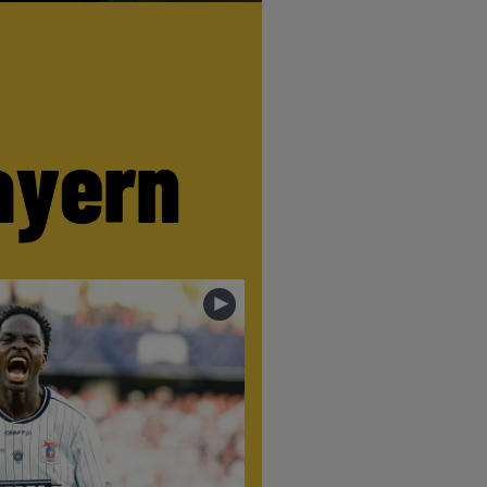
ayern
►