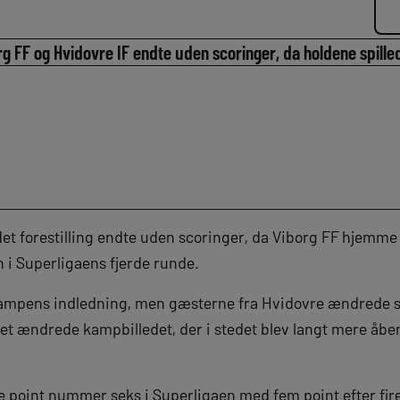
g FF og Hvidovre IF endte uden scoringer, da holdene spill
rodet forestilling endte uden scoringer, da Viborg FF hjemm
 i Superligaens fjerde runde.
 kampens indledning, men gæsterne fra Hvidovre ændrede sy
Det ændrede kampbilledet, der i stedet blev langt mere åbe
e point nummer seks i Superligaen med fem point efter fir