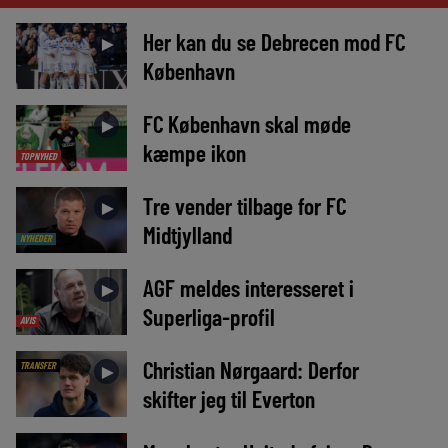
Her kan du se Debrecen mod FC
►
København
FC København skal møde
►
kæmpe ikon
TOPNYHED
Tre vender tilbage for FC
►
Midtjylland
NYHEDER
AGF meldes interesseret i
►
Superliga-profil
AVIS
Christian Nørgaard: Derfor
TRANSFER
►
skifter jeg til Everton