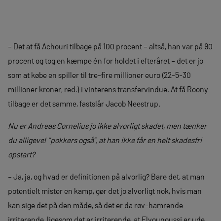
– Det at få Achouri tilbage på 100 procent – altså, han var på 90
procent og tog en kæmpe én for holdet i efteråret – det er jo
som at købe en spiller til tre-fire millioner euro (22-5-30
millioner kroner, red.) i vinterens transfervindue. At få Roony
tilbage er det samme, fastslår Jacob Neestrup.
Nu er Andreas Cornelius jo ikke alvorligt skadet, men tænker
du alligevel “pokkers også”, at han ikke får en helt skadesfri
opstart?
– Ja, ja, og hvad er definitionen på alvorlig? Bare det, at man
potentielt mister en kamp, gør det jo alvorligt nok, hvis man
kan sige det på den måde, så det er da røv-hamrende
irriterende, ligesom det er irriterende, at Elyounoussi er ude.