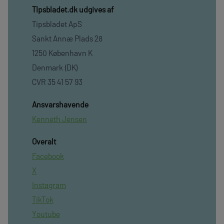
TIpsbladet.dk udgives af
Tipsbladet ApS
Sankt Annæ Plads 28
1250 København K
Denmark (DK)
CVR 35 41 57 93
Ansvarshavende
Kenneth Jensen
Overalt
Facebook
X
Instagram
TikTok
Youtube