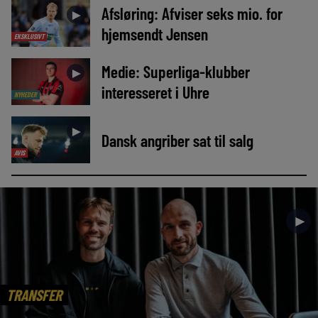
Afsløring: Afviser seks mio. for
►
hjemsendt Jensen
EKSKLUSIVT
Medie: Superliga-klubber
►
interesseret i Uhre
NYHEDER
►
Dansk angriber sat til salg
AVIS
►
TRANSFER