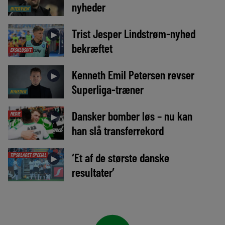
nyheder
INTERVIEW
Trist Jesper Lindstrøm-nyhed
►
bekræftet
EKSKLUSIVT
Kenneth Emil Petersen revser
►
Superliga-træner
NYHEDER
Dansker bomber løs – nu kan
MEDIE
►
han slå transferrekord
‘Et af de største danske
TIPSBLADET SPECIAL
►
resultater’