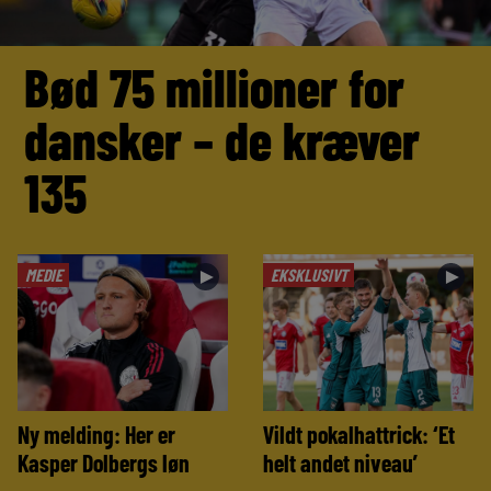
Bød 75 millioner for
dansker – de kræver
135
MEDIE
EKSKLUSIVT
►
►
Ny melding: Her er
Vildt pokalhattrick: ‘Et
Kasper Dolbergs løn
helt andet niveau’