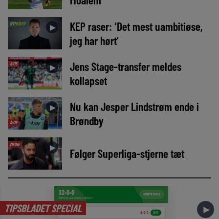
KEP raser: ‘Det mest uambitiøse,
NYHEDER
►
jeg har hørt’
Jens Stage-transfer meldes
AVIS
►
kollapset
Nu kan Jesper Lindstrøm ende i
►
Brøndby
AVIS
MEDIE
►
Følger Superliga-stjerne tæt
TIPSBLADET SPECIAL
►