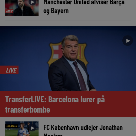
Manchester United afviser Barça
►
og Bayern
MEDIE
►
LIVE
TransferLIVE: Barcelona lurer på
transferbombe
FC København udlejer Jonathan
TRANSFER
►
Moalem