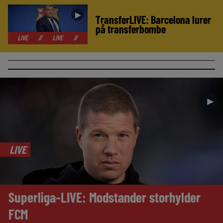
►
TransferLIVE: Barcelona lurer
på transferbombe
//
LIVE
//
LIVE
//
LIVE
//
LIVE
//
LIVE
//
LIVE
//
►
LIVE
Superliga-LIVE: Modstander storhylder
FCM