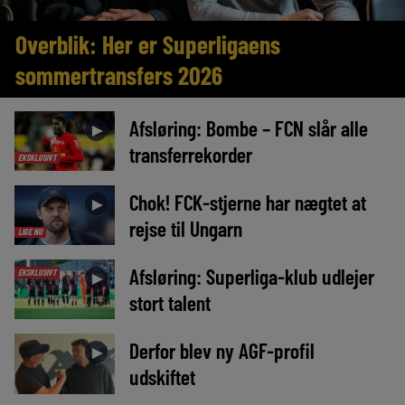
Overblik: Her er Superligaens
sommertransfers 2026
Afsløring: Bombe – FCN slår alle
►
transferrekorder
EKSKLUSIVT
Chok! FCK-stjerne har nægtet at
►
rejse til Ungarn
LIGE NU
Afsløring: Superliga-klub udlejer
EKSKLUSIVT
►
stort talent
Derfor blev ny AGF-profil
►
udskiftet