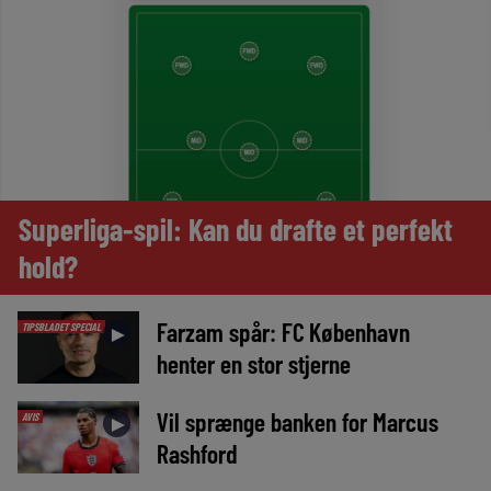
Superliga-spil: Kan du drafte et perfekt
hold?
Farzam spår: FC København
TIPSBLADET SPECIAL
►
henter en stor stjerne
Vil sprænge banken for Marcus
AVIS
►
Rashford