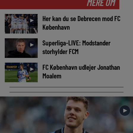
MERE OM
Her kan du se Debrecen mod FC
►
København
Superliga-LIVE: Modstander
►
storhylder FCM
FC København udlejer Jonathan
TRANSFER
►
Moalem
►