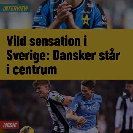
INTERVIEW
Vild sensation i
Sverige: Dansker står
i centrum
►
MEDIE