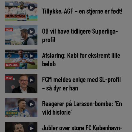
►
Tillykke, AGF – en stjerne er født!
TIPSBLADETS DOM
OB vil have tidligere Superliga-
MEDIE
►
profil
Afsløring: Købt for ekstremt lille
►
beløb
EKSKLUSIVT
FCM meldes enige med SL-profil
MEDIE
►
– så dyr er han
Reagerer på Larsson-bombe: ‘En
►
vild historie’
INTERVIEW
Jubler over store FC København-
►