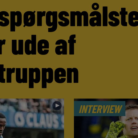
 spørgsmålst
r ude af
truppen
►
INTERVIEW