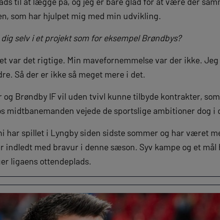
ads til at lægge på, og jeg er bare glad for at være der 
n, som har hjulpet mig med min udvikling.
dig selv i et projekt som for eksempel Brøndbys?
det var det rigtige. Min mavefornemmelse var der ikke. Jeg f
dre. Så der er ikke så meget mere i det.
g Brøndby IF vil uden tvivl kunne tilbyde kontrakter, som 
 midtbanemanden vejede de sportslige ambitioner dog i 
 har spillet i Lyngby siden sidste sommer og har været me
r indledt med bravur i denne sæson. Syv kampe og et mål
er ligaens ottendeplads.