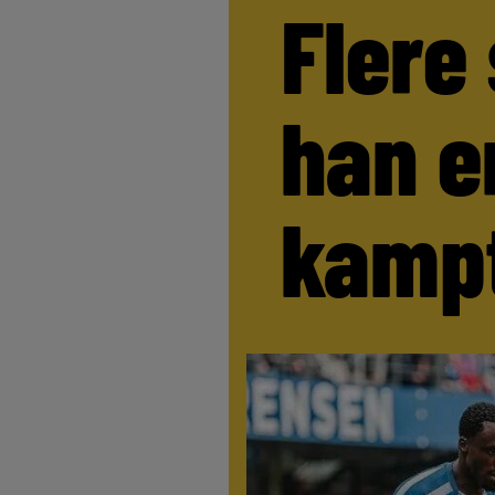
Flere
han e
kamp