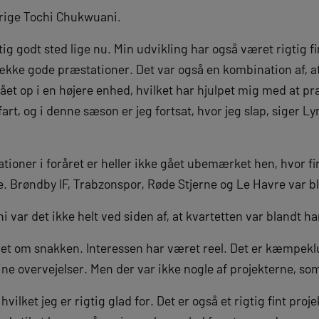
årige Tochi Chukwuani.
igtig godt sted lige nu. Min udvikling har også været rigtig f
række gode præstationer. Det var også en kombination af, a
gået op i en højere enhed, hvilket har hjulpet mig med at 
art, og i denne sæson er jeg fortsat, hvor jeg slap, siger Ly
oner i foråret er heller ikke gået ubemærket hen, hvor fire
. Brøndby IF, Trabzonspor, Røde Stjerne og Le Havre var bl
 var det ikke helt ved siden af, at kvartetten var blandt h
oget om snakken. Interessen har været reel. Det er kæmpekl
ne overvejelser. Men der var ikke nogle af projekterne, som 
hvilket jeg er rigtig glad for. Det er også et rigtig fint proj