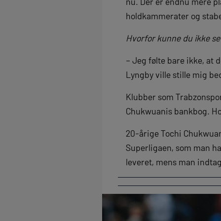
nu. Der er endnu mere pl
holdkammerater og stabe
Hvorfor kunne du ikke se 
– Jeg følte bare ikke, at 
Lyngby ville stille mig be
Klubber som Trabzonspor o
Chukwuanis bankbog. Hos
20-årige Tochi Chukwuani
Superligaen, som man ha
leveret, mens man indtag