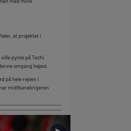
sammen med mine
øler, at projektet i
ville pynte på Tochi
denne omgang højest.
d på hele rejsen i
 har midtbanekrigeren