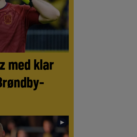
tz med klar
Brøndby-
►