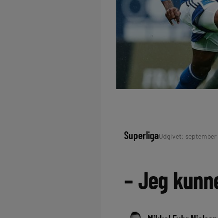
Superliga
Udgivet: september 6
– Jeg kunne