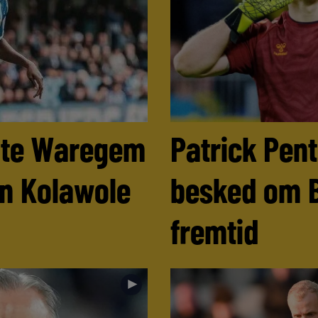
ulte Waregem
Patrick Pen
n Kolawole
besked om 
fremtid
►