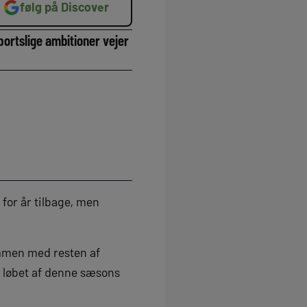
følg på Discover
ortslige ambitioner vejer
for år tilbage, men
mmen med resten af
i løbet af denne sæsons