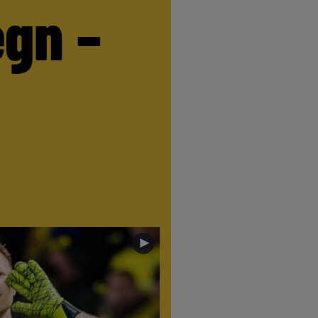
egn –
►