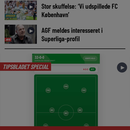
Stor skuffelse: ‘Vi udspillede FC
►
København’
NYHEDER
AGF meldes interesseret i
►
Superliga-profil
AVIS
TIPSBLADET SPECIAL
►