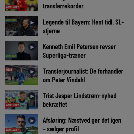
transferrekorder
EKSKLUSIVT
Legende til Bayern: Hent tidl. SL-
NYHEDER
►
stjerne
Kenneth Emil Petersen revser
►
Superliga-træner
NYHEDER
Transferjournalist: De forhandler
MEDIE
►
om Peter Vindahl
Trist Jesper Lindstrøm-nyhed
►
bekræftet
EKSKLUSIVT
Afsløring: Næstved gør det igen
►
– sælger profil
EKSKLUSIVT