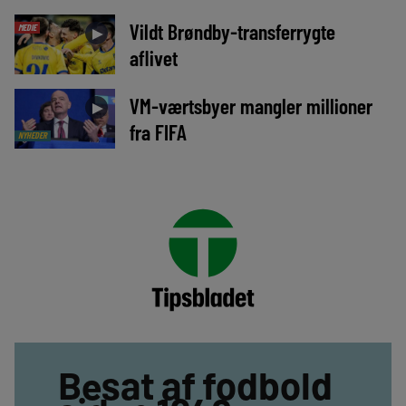
Vildt Brøndby-transferrygte
MEDIE
►
aflivet
VM-værtsbyer mangler millioner
►
fra FIFA
NYHEDER
Besat af fodbold