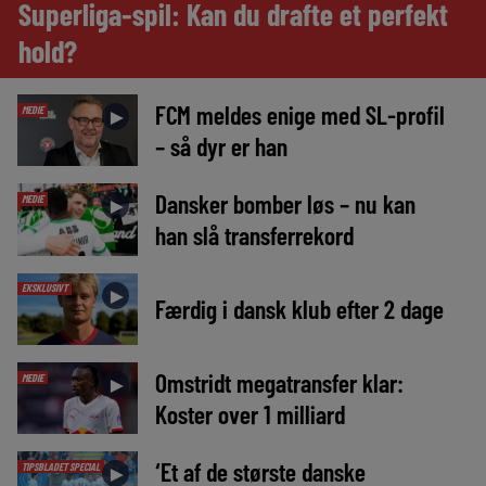
Superliga-spil: Kan du drafte et perfekt
hold?
FCM meldes enige med SL-profil
MEDIE
►
– så dyr er han
Dansker bomber løs – nu kan
MEDIE
►
han slå transferrekord
EKSKLUSIVT
►
Færdig i dansk klub efter 2 dage
Omstridt megatransfer klar:
MEDIE
►
Koster over 1 milliard
‘Et af de største danske
TIPSBLADET SPECIAL
►