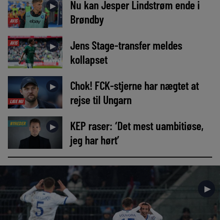
Nu kan Jesper Lindstrøm ende i
►
Brøndby
AVIS
Jens Stage-transfer meldes
AVIS
►
kollapset
Chok! FCK-stjerne har nægtet at
►
rejse til Ungarn
LIGE NU
KEP raser: ‘Det mest uambitiøse,
NYHEDER
►
jeg har hørt’
►