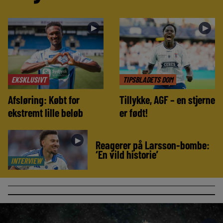
►
►
EKSKLUSIVT
TIPSBLADETS DOM
Afsløring: Købt for
Tillykke, AGF – en stjerne
ekstremt lille beløb
er født!
►
Reagerer på Larsson-bombe:
‘En vild historie’
INTERVIEW