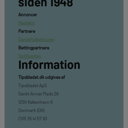
siden 1948
Annoncer
Mediekit
Partnere
Danskfodbold.com
Bettingpartnere
SpilXperten
Information
TIpsbladet.dk udgives af
Tipsbladet ApS
Sankt Annæ Plads 28
1250 København K
Denmark (DK)
CVR 35 41 57 93