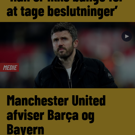
at tage beslutninger’
►
MEDIE
Manchester United
afviser Barça og
Bayern