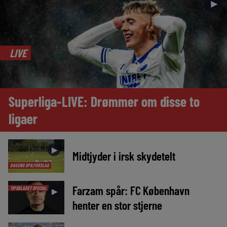
►
LIVE
Superliga-LIVE: Drømmer om disse to
ligaer
►
Midtjyder i irsk skydetelt
DAGENS SPILFORSLAG
Farzam spår: FC København
TIPSBLADET SPECIAL
►
henter en stor stjerne