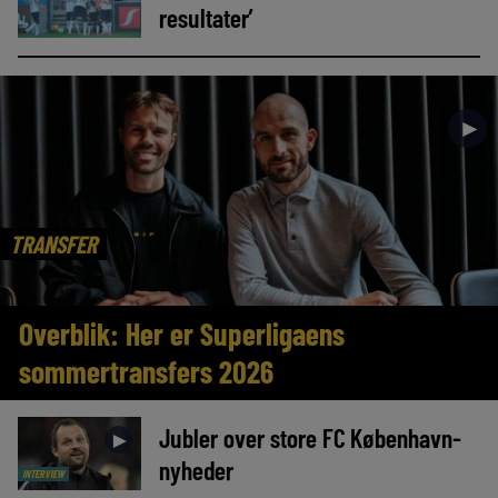
resultater’
►
TRANSFER
Overblik: Her er Superligaens
sommertransfers 2026
Jubler over store FC København-
►
nyheder
INTERVIEW