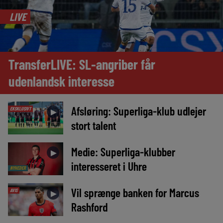
LIVE
TransferLIVE: SL-angriber får
udenlandsk interesse
Afsløring: Superliga-klub udlejer
EKSKLUSIVT
►
stort talent
Medie: Superliga-klubber
►
interesseret i Uhre
NYHEDER
Vil sprænge banken for Marcus
AVIS
►
Rashford