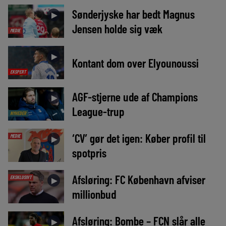
Sønderjyske har bedt Magnus
►
Jensen holde sig væk
MEDIE
►
Kontant dom over Elyounoussi
EKSPERT
AGF-stjerne ude af Champions
►
League-trup
NYHEDER
‘CV’ gør det igen: Køber profil til
MEDIE
►
spotpris
Afsløring: FC København afviser
EKSKLUSIVT
►
millionbud
Afsløring: Bombe – FCN slår alle
►