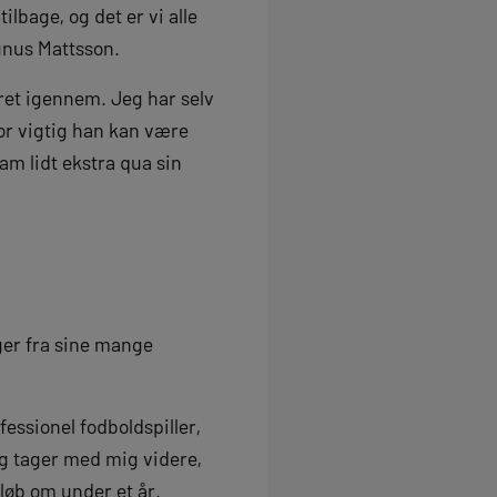
tilbage, og det er vi alle
gnus Mattsson.
æret igennem. Jeg har selv
vor vigtig han kan være
am lidt ekstra qua sin
ger fra sine mange
essionel fodboldspiller,
eg tager med mig videre,
dløb om under et år.