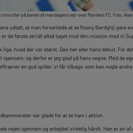
 ti minutter på banen af mandagens sejr over Randers FC. Foto: Ala
ere udtalt, at man forventede at se Roony Bardghji gøre en 
 er de første skridt altså taget mod dén mission med ni Su
lige, hvad der var størst. Den her eller hans debut. For det
igennem, og derfor er jeg glad på hans vegne. Med de egoi
træner en god spiller, vi får tilbage, som kan nogle andre t
dkammerater var glade for at se ham i aktion.
hele vejen igennem og arbejdet virkelig hårdt. Han er en a