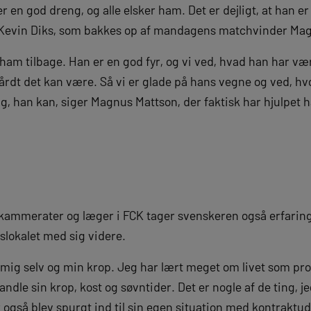
er en god dreng, og alle elsker ham. Det er dejligt, at han er 
 Kevin Diks, som bakkes op af mandagens matchvinder Ma
e ham tilbage. Han er en god fyr, og vi ved, hvad han har v
hårdt det kan være. Så vi er glade på hans vegne og ved, h
ng, han kan, siger Magnus Mattson, der faktisk har hjulpet h
kammerater og læger i FCK tager svenskeren også erfarin
lokalet med sig videre.
mig selv og min krop. Jeg har lært meget om livet som prof
dle sin krop, kost og søvntider. Det er nogle af de ting, j
 også blev spurgt ind til sin egen situation med kontraktu