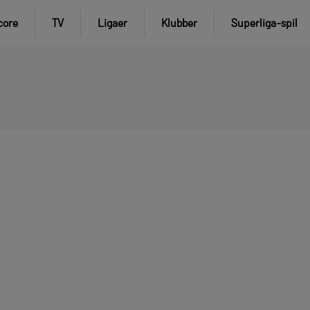
core
TV
Ligaer
Klubber
Superliga-spil