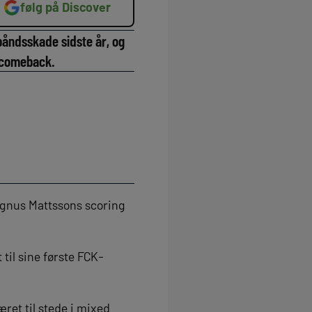
følg på Discover
båndsskade sidste år, og
it comeback.
gnus Mattssons scoring
til sine første FCK-
ret til stede i mixed