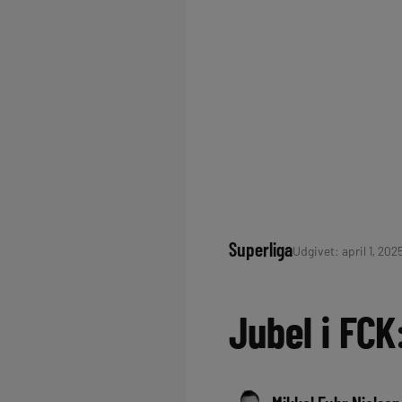
Superliga
Udgivet: april 1, 202
Jubel i FCK