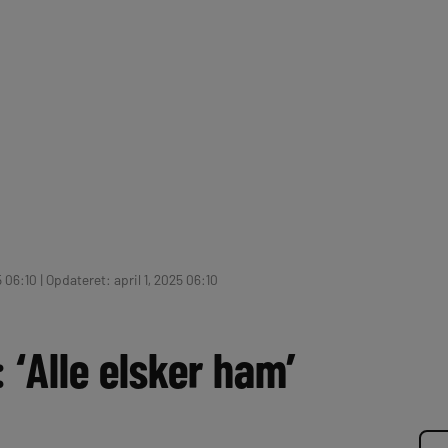
5 06:10 | Opdateret: april 1, 2025 06:10
: ‘Alle elsker ham’