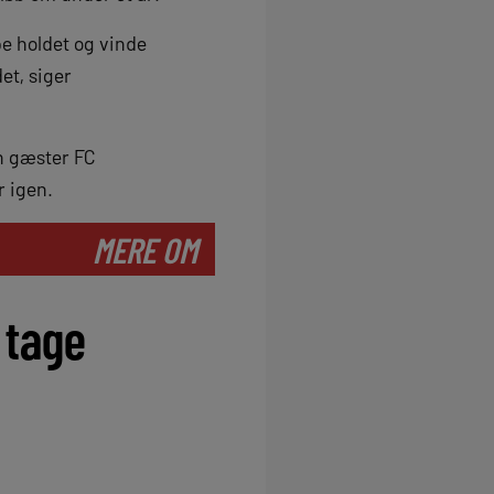
pe holdet og vinde
et, siger
n gæster FC
r igen.
MERE OM
 tage