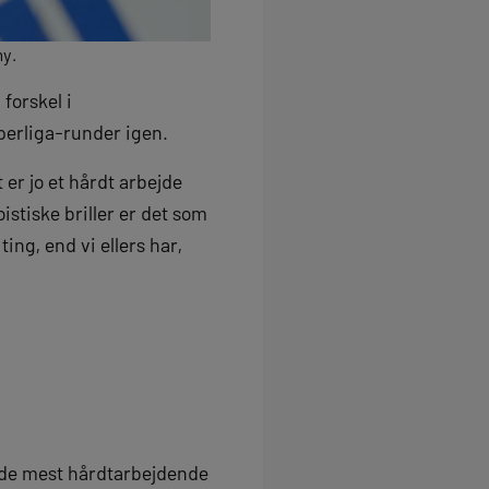
my.
forskel i
perliga-runder igen.
 er jo et hårdt arbejde
stiske briller er det som
ing, end vi ellers har,
f de mest hårdtarbejdende