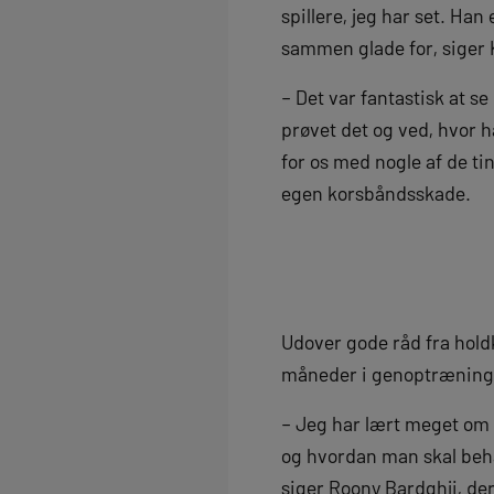
spillere, jeg har set. Han 
sammen glade for, siger
– Det var fantastisk at s
prøvet det og ved, hvor 
for os med nogle af de ti
egen korsbåndsskade.
Udover gode råd fra hold
måneder i genoptrænings
– Jeg har lært meget om 
og hvordan man skal behan
siger Roony Bardghji, der