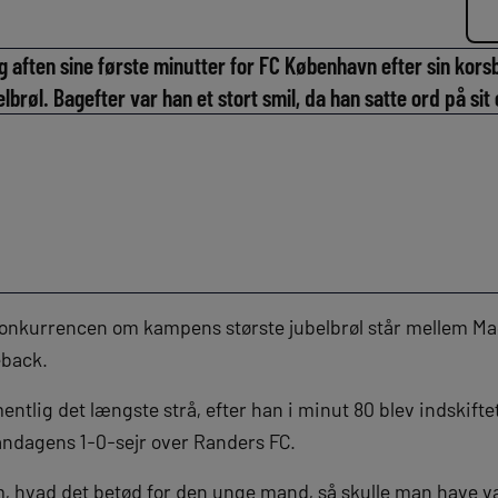
 aften sine første minutter for FC København efter sin kors
belbrøl. Bagefter var han et stort smil, da han satte ord på s
nkurrencen om kampens største jubelbrøl står mellem Ma
eback.
tlig det længste strå, efter han i minut 80 blev indskiftet 
mandagens 1-0-sejr over Randers FC.
m, hvad det betød for den unge mand, så skulle man have væ