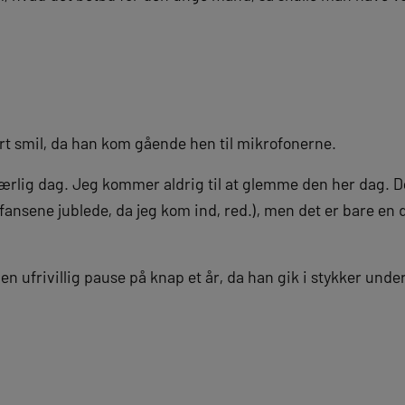
ort smil, da han kom gående hen til mikrofonerne.
særlig dag. Jeg kommer aldrig til at glemme den her dag. Det
nsene jublede, da jeg kom ind, red.), men det er bare en dej
en ufrivillig pause på knap et år, da han gik i stykker und