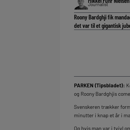
Mikkel Fuhr Nielsen
Journalist
Roony Bardghji fik mandag
det var til et gigantisk ju
PARKEN (Tipsbladet):
Ko
og Roony Bardghjis com
Svenskeren trækker formen
minutter i knap et år i 
Og hvis man var i tvivl o