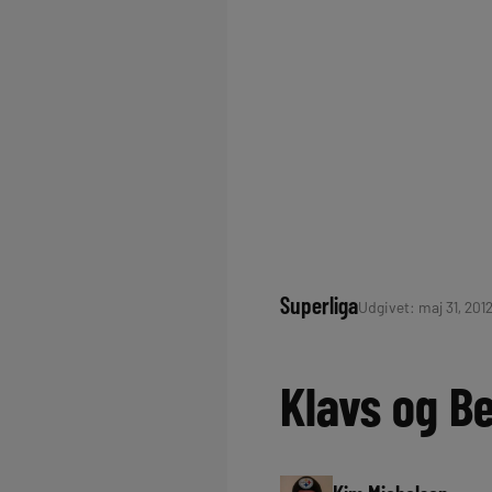
Superliga
Udgivet: maj 31, 201
Klavs og B