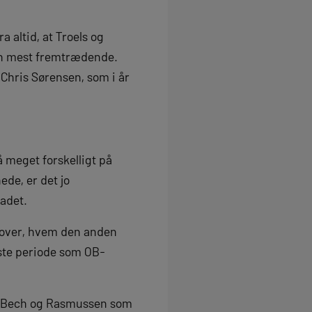
a altid, at Troels og
den mest fremtrædende.
 Chris Sørensen, som i år
 meget forskelligt på
ede, er det jo
ladet.
over, hvem den anden
ste periode som OB-
ed Bech og Rasmussen som