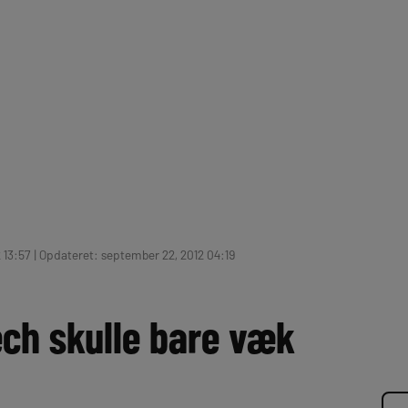
2 13:57 | Opdateret: september 22, 2012 04:19
ech skulle bare væk