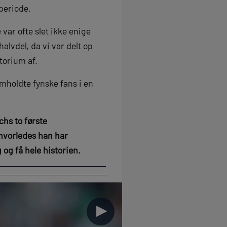
periode.
var ofte slet ikke enige
lvdel, da vi var delt op
itorium af.
mholdte fynske fans i en
chs to første
 hvorledes han har
 og få hele historien.
►