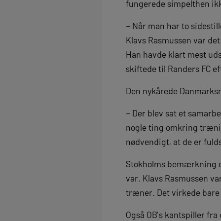
fungerede simpelthen ik
– Når man har to sidestill
Klavs Rasmussen var det.
Han havde klart mest uds
skiftede til Randers FC 
Den nykårede Danmarksme
– Der blev sat et samarb
nogle ting omkring trænin
nødvendigt, at de er fuld
Stokholms bemærkning e
var. Klavs Rasmussen var
træner. Det virkede bare s
Også OB’s kantspiller f