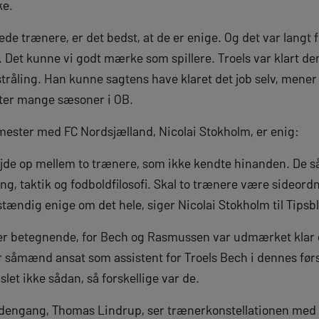
ke.
ede trænere, er det bedst, at de er enige. Og det var langt fr
 Det kunne vi godt mærke som spillere. Troels var klart 
tråling. Han kunne sagtens have klaret det job selv, mener
efter mange sæsoner i OB.
ster med FC Nordsjælland, Nicolai Stokholm, er enig:
ejde op mellem to trænere, som ikke kendte hinanden. De så
g, taktik og fodboldfilosofi. Skal to trænere være sideordn
stændig enige om det hele, siger Nicolai Stokholm til Tipsb
r betegnende, for Bech og Rasmussen var udmærket klar 
 såmænd ansat som assistent for Troels Bech i dennes før
let ikke sådan, så forskellige var de.
ra dengang, Thomas Lindrup, ser trænerkonstellationen m