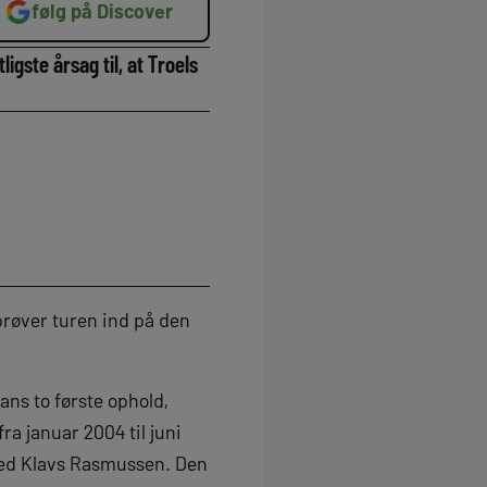
følg på Discover
ste årsag til, at Troels
 prøver turen ind på den
hans to første ophold,
a januar 2004 til juni
 med Klavs Rasmussen. Den