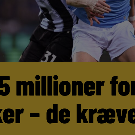
5 millioner fo
er – de kræve