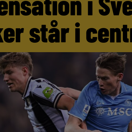
ensation i Sv
er står i cen