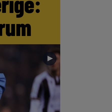
erige:
trum
►