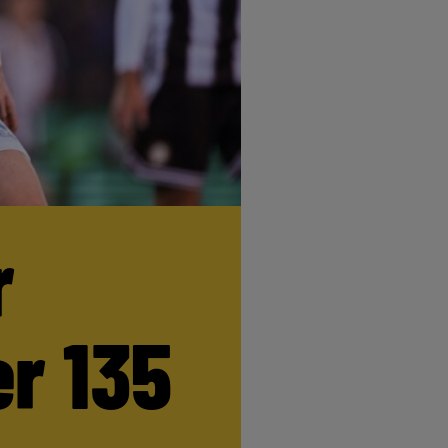
r
r 135