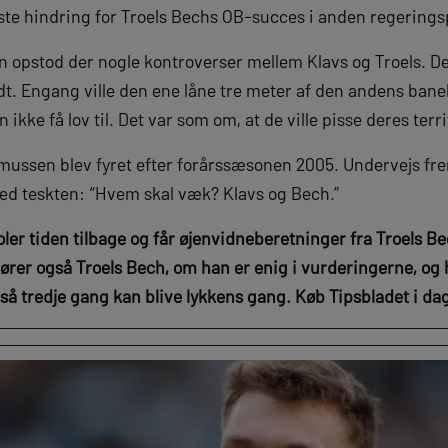
rste hindring for Troels Bechs OB-succes i anden regerings
 opstod der nogle kontroverser mellem Klavs og Troels. De 
. Engang ville den ene låne tre meter af den andens baneha
 ikke få lov til. Det var som om, at de ville pisse deres terr
mussen blev fyret efter forårssæsonen 2005. Undervejs fre
d teskten: “Hvem skal væk? Klavs og Bech.”
er tiden tilbage og får øjenvidneberetninger fra Troels Be
hører også Troels Bech, om han er enig i vurderingerne, og
 så tredje gang kan blive lykkens gang. Køb Tipsbladet i dag