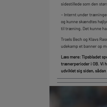
sidestillede som den stø
– Internt under træningen
og kunne skændtes højlydt
til træning. Det kunne han
Troels Bech og Klavs Ras
udekamp et banner op me
Læs mere: Tipsbladet spol
trænerperioder i OB. Vi 
udviklet sig siden, sådan