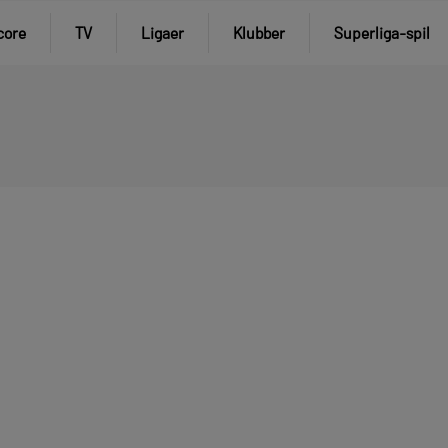
core
TV
Ligaer
Klubber
Superliga-spil