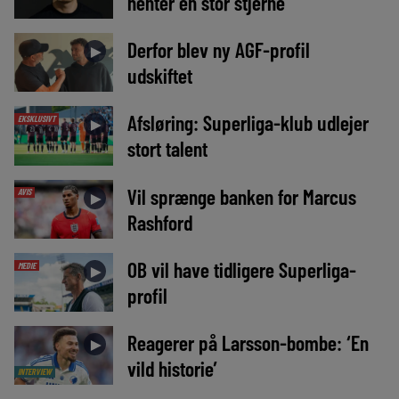
henter en stor stjerne
Derfor blev ny AGF-profil
►
udskiftet
Afsløring: Superliga-klub udlejer
EKSKLUSIVT
►
stort talent
Vil sprænge banken for Marcus
AVIS
►
Rashford
OB vil have tidligere Superliga-
MEDIE
►
profil
Reagerer på Larsson-bombe: ‘En
►
vild historie’
INTERVIEW