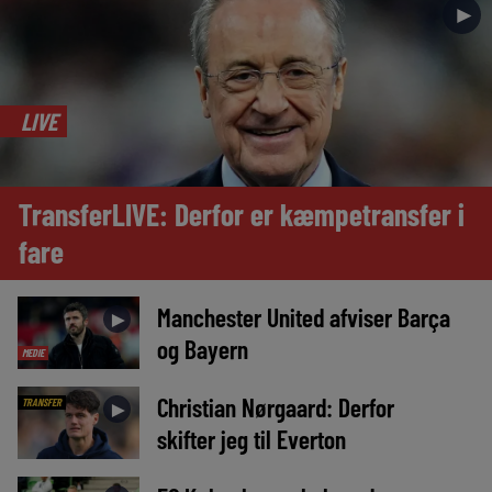
►
LIVE
TransferLIVE: Derfor er kæmpetransfer i
fare
Manchester United afviser Barça
►
og Bayern
MEDIE
Christian Nørgaard: Derfor
TRANSFER
►
skifter jeg til Everton