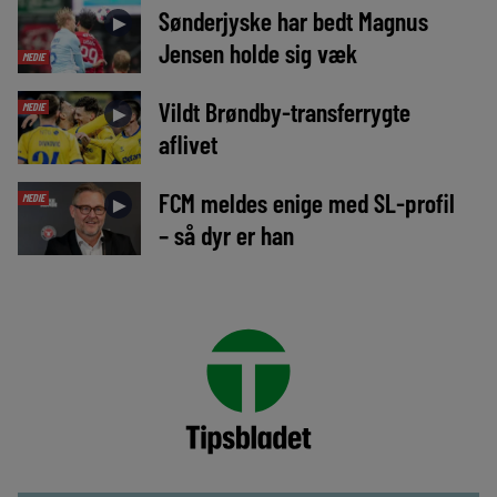
Sønderjyske har bedt Magnus
►
Jensen holde sig væk
MEDIE
Vildt Brøndby-transferrygte
MEDIE
►
aflivet
FCM meldes enige med SL-profil
MEDIE
►
– så dyr er han