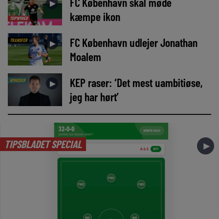
FC København skal møde
►
kæmpe ikon
TOPNYHED
FC København udlejer Jonathan
TRANSFER
►
Moalem
KEP raser: ‘Det mest uambitiøse,
NYHEDER
►
jeg har hørt’
TIPSBLADET SPECIAL
►