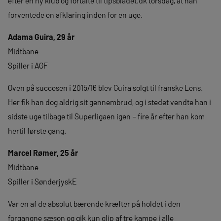
efter en ny klub og fortalte til tipsbladet.dk torsdag, at han
forventede en afklaring inden for en uge.
Adama Guira, 29 år
Midtbane
Spiller i AGF
Oven på succesen i 2015/16 blev Guira solgt til franske Lens.
Her fik han dog aldrig sit gennembrud, og i stedet vendte han i
sidste uge tilbage til Superligaen igen – fire år efter han kom
hertil første gang.
Marcel Rømer, 25 år
Midtbane
Spiller i SønderjyskE
Var en af de absolut bærende kræfter på holdet i den
forgangne sæson og gik kun glip af tre kampe i alle