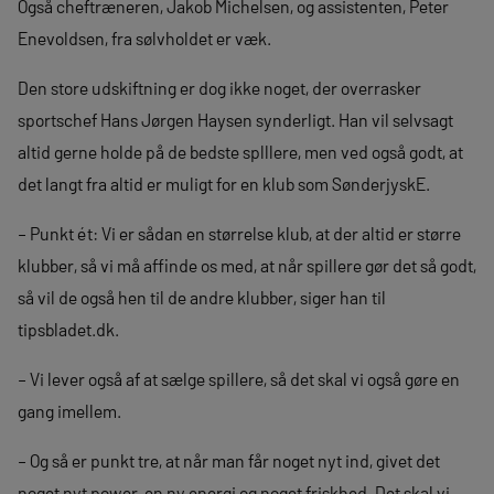
Også cheftræneren, Jakob Michelsen, og assistenten, Peter
Enevoldsen, fra sølvholdet er væk.
Den store udskiftning er dog ikke noget, der overrasker
sportschef Hans Jørgen Haysen synderligt. Han vil selvsagt
altid gerne holde på de bedste splllere, men ved også godt, at
det langt fra altid er muligt for en klub som SønderjyskE.
– Punkt ét: Vi er sådan en størrelse klub, at der altid er større
klubber, så vi må affinde os med, at når spillere gør det så godt,
så vil de også hen til de andre klubber, siger han til
tipsbladet.dk.
– Vi lever også af at sælge spillere, så det skal vi også gøre en
gang imellem.
– Og så er punkt tre, at når man får noget nyt ind, givet det
noget nyt power, en ny energi og noget friskhed. Det skal vi