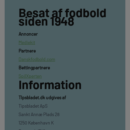
Besat af fodbold
siden 1948
Annoncer
Mediekit
Partnere
Danskfodbold.com
Bettingpartnere
SpilXperten
Information
TIpsbladet.dk udgives af
Tipsbladet ApS
Sankt Annæ Plads 28
1250 København K