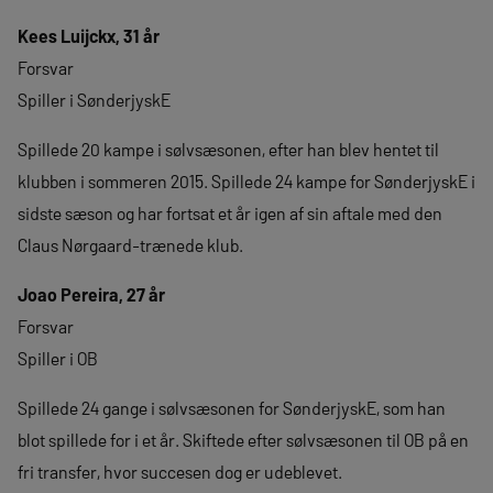
Kees Luijckx, 31 år
Forsvar
Spiller i SønderjyskE
Spillede 20 kampe i sølvsæsonen, efter han blev hentet til
klubben i sommeren 2015. Spillede 24 kampe for SønderjyskE i
sidste sæson og har fortsat et år igen af sin aftale med den
Claus Nørgaard-trænede klub.
Joao Pereira, 27 år
Forsvar
Spiller i OB
Spillede 24 gange i sølvsæsonen for SønderjyskE, som han
blot spillede for i et år. Skiftede efter sølvsæsonen til OB på en
fri transfer, hvor succesen dog er udeblevet.