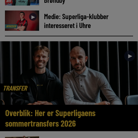
AVIS
Medie: Superliga-klubber
►
interesseret i Uhre
NYHEDER
►
TRANSFER
Overblik: Her er Superligaens
sommertransfers 2026