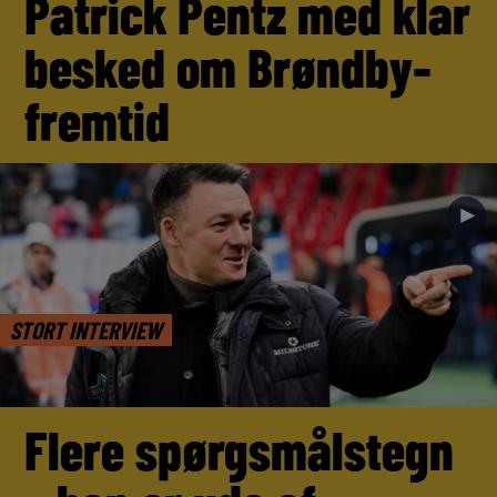
Patrick Pentz med klar
besked om Brøndby-
fremtid
►
STORT INTERVIEW
Flere spørgsmålstegn