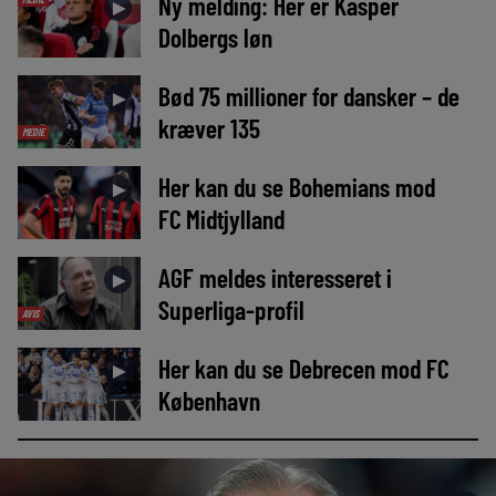
Ny melding: Her er Kasper
►
Dolbergs løn
Bød 75 millioner for dansker – de
►
kræver 135
MEDIE
Her kan du se Bohemians mod
►
FC Midtjylland
AGF meldes interesseret i
►
Superliga-profil
AVIS
Her kan du se Debrecen mod FC
►
København