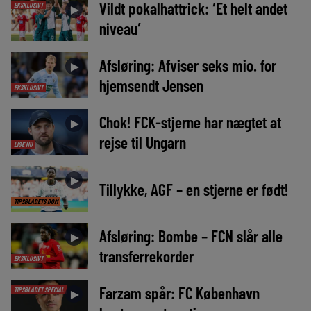
Vildt pokalhattrick: ‘Et helt andet
EKSKLUSIVT
►
niveau’
Afsløring: Afviser seks mio. for
►
hjemsendt Jensen
EKSKLUSIVT
Chok! FCK-stjerne har nægtet at
►
rejse til Ungarn
LIGE NU
►
Tillykke, AGF – en stjerne er født!
TIPSBLADETS DOM
Afsløring: Bombe – FCN slår alle
►
transferrekorder
EKSKLUSIVT
Farzam spår: FC København
TIPSBLADET SPECIAL
►