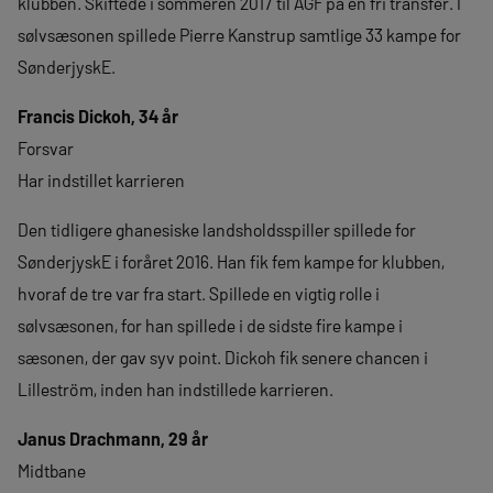
klubben. Skiftede i sommeren 2017 til AGF på en fri transfer. I
sølvsæsonen spillede Pierre Kanstrup samtlige 33 kampe for
SønderjyskE.
Francis Dickoh, 34 år
Forsvar
Har indstillet karrieren
Den tidligere ghanesiske landsholdsspiller spillede for
SønderjyskE i foråret 2016. Han fik fem kampe for klubben,
hvoraf de tre var fra start. Spillede en vigtig rolle i
sølvsæsonen, for han spillede i de sidste fire kampe i
sæsonen, der gav syv point. Dickoh fik senere chancen i
Lilleström, inden han indstillede karrieren.
Janus Drachmann, 29 år
Midtbane