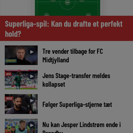
Superliga-spil: Kan du drafte et perfekt
hold?
Tre vender tilbage for FC
►
Midtjylland
NYHEDER
Jens Stage-transfer meldes
AVIS
►
kollapset
MEDIE
►
Følger Superliga-stjerne tæt
Nu kan Jesper Lindstrøm ende i
►
Brøndby