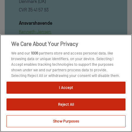
Denmark (DK)
CVR 35 41 57 93
Ansvarshavende
Kenneth Jensen
We Care About Your Privacy
Overalt
Facebook
We and our
1006
partners store and access personal data, like
browsing data or unique identifiers, on your device. Selecting I
X
Accept enables tracking technologies to support the purposes
shown under we and our partners process data to provide.
Instagram
Selecting Reject All or withdrawing your consent will disable them.
TikTok
If trackers are disabled, some content and ads you see may not be
as relevant to you. You can resurface this menu to change your
Youtube
I Accept
choices or withdraw consent at any time by clicking the Manage
Nyhedsbrev
Preferences link on the bottom of the webpage [or the floating
icon on the bottom-left of the webpage, if applicable]. Your
Tipsbladet App
Reject All
choices will have effect within our Website. For more details, refer
TjekFoodbold App
to our Privacy Policy.
We and our partners process data to provide:
Show Purposes
BlueSky
Use precise geolocation data. Actively scan device
Kontakt