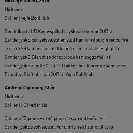
Nicolaj Madsen, 28 år
Midtbane
Spiller i Vejle Boldklub
Den tidligere HB Køge-spillede rykkede i januar 2013 til
SønderjyskE, og i sølvsæsonen stod han for ni scoringer og fire
assists i 29 kampe som midtbanespiller – det var vigtigt for
SønderjyskE. Blandt andet scorede han begge mål, så
SønderjyskE vendte 0-1 til 2-1 i sidste og afgørende kamp mod
Brøndby. Skiftede i juli 2017 til Vejle Boldklub.
Andreas Oggesen, 23 år
Midtbane
Spiller i FC Fredericia
Spillede 17 gange – ni af gangene som indskifter – i
SønderjyskE’s sølvsæson. Var aldrig helt i stand til at få