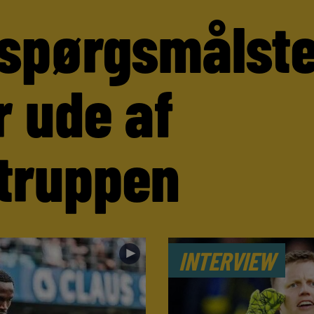
 spørgsmålst
r ude af
truppen
►
INTERVIEW