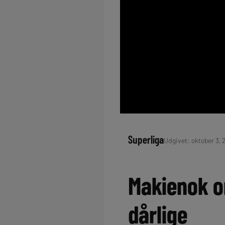
Superliga
Udgivet: oktober 3, 
Makienok o
dårlige