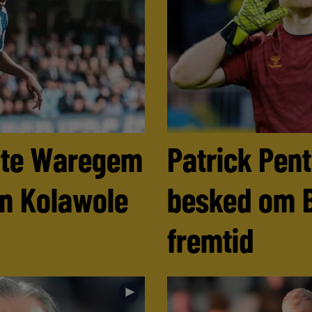
ulte Waregem
Patrick Pen
n Kolawole
besked om 
fremtid
►