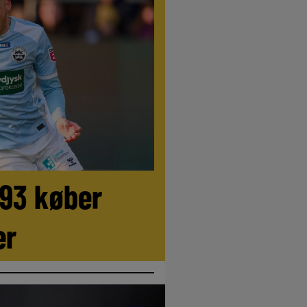
//
LIVE
//
LIVE
//
LIVE
//
LIVE
//
LIVE
/
.93 køber
er