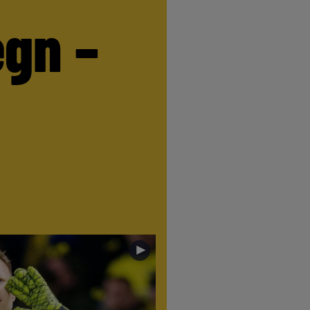
egn –
►