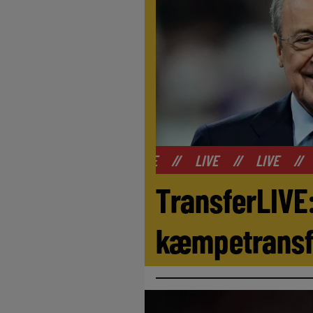
//
LIVE
//
LIVE
//
LIVE
//
LIVE
//
LIVE
TransferLIVE:
kæmpetransfe