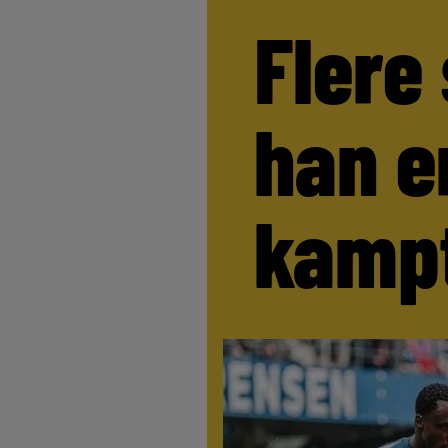
Flere
han e
kamp