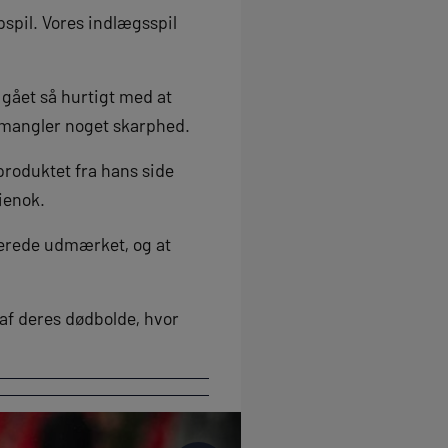
opspil. Vores indlægsspil
 gået så hurtigt med at
 mangler noget skarphed.
produktet fra hans side
ienok.
erede udmærket, og at
af deres dødbolde, hvor