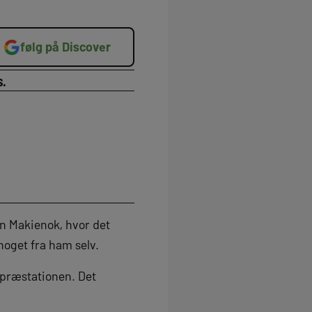
følg på Discover
s.
on Makienok, hvor det
noget fra ham selv.
 præstationen. Det