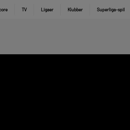
core
TV
Ligaer
Klubber
Superliga-spil