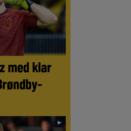
tz med klar
Brøndby-
►