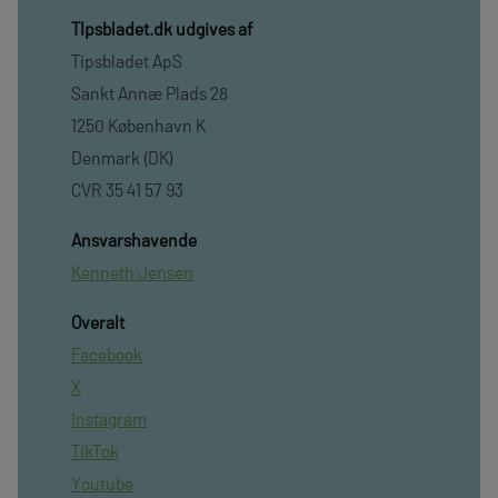
TIpsbladet.dk udgives af
Tipsbladet ApS
Sankt Annæ Plads 28
1250 København K
Denmark (DK)
CVR 35 41 57 93
Ansvarshavende
Kenneth Jensen
Overalt
Facebook
X
Instagram
TikTok
Youtube