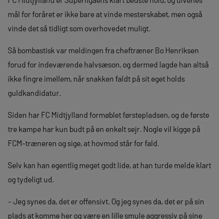
mål for foråret er ikke bare at vinde mesterskabet, men også
vinde det så tidligt som overhovedet muligt.
Så bombastisk var meldingen fra cheftræner Bo Henriksen
forud for indeværende halvsæson, og dermed lagde han altså
ikke fingre imellem, når snakken faldt på sit eget holds
guldkandidatur.
Siden har FC Midtjylland formøblet førstepladsen, og de første
tre kampe har kun budt på en enkelt sejr. Nogle vil kigge på
FCM-træneren og sige, at hovmod står for fald.
Selv kan han egentlig meget godt lide, at han turde melde klart
og tydeligt ud.
– Jeg synes da, det er offensivt. Og jeg synes da, det er på sin
plads at komme her og være en lille smule aggressiv på sine