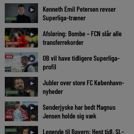
Kenneth Emil Petersen revser
►
Superliga-træner
NYHEDER
Afsløring: Bombe – FCN slår alle
►
transferrekorder
EKSKLUSIVT
OB vil have tidligere Superliga-
MEDIE
►
profil
Jubler over store FC København-
►
nyheder
INTERVIEW
Sønderjyske har bedt Magnus
►
Jensen holde sig væk
MEDIE
Legende til Bayern: Hent tidl. SL-
NYHEDER
►