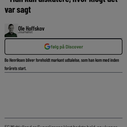
var sagt
Ole Hoffskov
Journalist
følg på Discover
Bo Henriksen bliver foreholdt markant udtalelse, som han kom med inden
forårets start.
FC Midtjylland er Superligaens klart bedste hold, og ulvenes