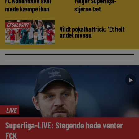
FC København skal
Følger Superliga-
møde kæmpe ikon
stjerne tæt
EKSKLUSIVT
►
Vildt pokalhattrick: ‘Et helt
andet niveau’
►
LIVE
Superliga-LIVE: Stegende hede venter
FCK