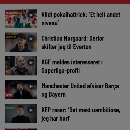
Vildt pokalhattrick: ‘Et helt andet
EKSKLUSIVT
►
niveau’
Christian Nørgaard: Derfor
TRANSFER
►
skifter jeg til Everton
AGF meldes interesseret i
►
Superliga-profil
AVIS
Manchester United afviser Barça
►
og Bayern
MEDIE
KEP raser: ‘Det mest uambitiøse,
NYHEDER
►
jeg har hørt’