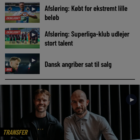
Afsløring: Købt for ekstremt lille
►
beløb
EKSKLUSIVT
Afsløring: Superliga-klub udlejer
EKSKLUSIVT
►
stort talent
►
Dansk angriber sat til salg
AVIS
►
TRANSFER