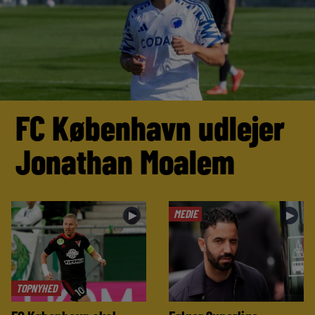
FC København udlejer
Jonathan Moalem
MEDIE
►
►
TOPNYHED