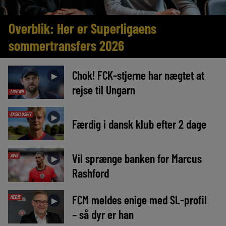
Overblik: Her er Superligaens
sommertransfers 2026
Chok! FCK-stjerne har nægtet at
►
rejse til Ungarn
LIGE NU
EKSKLUSIVT
►
Færdig i dansk klub efter 2 dage
Vil sprænge banken for Marcus
AVIS
►
Rashford
FCM meldes enige med SL-profil
MEDIE
►
– så dyr er han