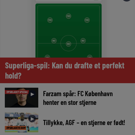
Superliga-spil: Kan du drafte et perfekt
hold?
Farzam spår: FC København
TIPSBLADET SPECIAL
►
henter en stor stjerne
►
Tillykke, AGF – en stjerne er født!
TIPSBLADETS DOM