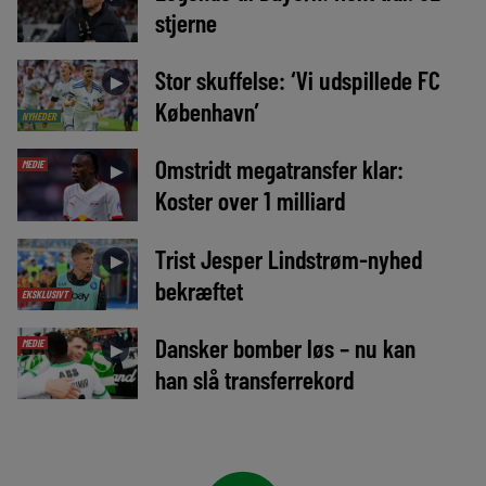
stjerne
Stor skuffelse: ‘Vi udspillede FC
►
København’
NYHEDER
Omstridt megatransfer klar:
MEDIE
►
Koster over 1 milliard
Trist Jesper Lindstrøm-nyhed
►
bekræftet
EKSKLUSIVT
Dansker bomber løs – nu kan
MEDIE
►
han slå transferrekord