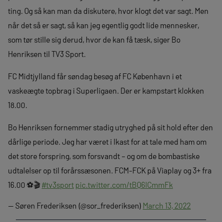
ting. Og så kan man da diskutere, hvor klogt det var sagt. Men
når det så er sagt, så kan jeg egentlig godt lide mennesker,
som tør stille sig derud, hvor de kan få tæsk, siger Bo
Henriksen til TV3 Sport.
FC Midtjylland får søndag besøg af FC København i et
vaskeægte topbrag i Superligaen. Der er kampstart klokken
18.00.
Bo Henriksen fornemmer stadig utryghed på sit hold efter den
dårlige periode. Jeg har været i Ikast for at tale med ham om
det store forspring, som forsvandt – og om de bombastiske
udtalelser op til forårssæsonen. FCM-FCK på Viaplay og 3+ fra
16.00 ⚽️🎬
#tv3sport
pic.twitter.com/tBQ6ICmmFk
— Søren Frederiksen (@sor_frederiksen)
March 13, 2022