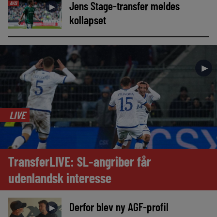
Jens Stage-transfer meldes
AVIS
►
kollapset
►
LIVE
TransferLIVE: SL-angriber får
udenlandsk interesse
Derfor blev ny AGF-profil
►