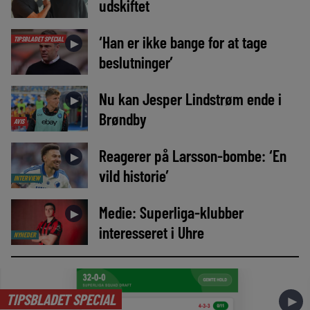
udskiftet
‘Han er ikke bange for at tage
TIPSBLADET SPECIAL
►
beslutninger’
Nu kan Jesper Lindstrøm ende i
►
Brøndby
AVIS
Reagerer på Larsson-bombe: ‘En
►
vild historie’
INTERVIEW
Medie: Superliga-klubber
►
interesseret i Uhre
NYHEDER
TIPSBLADET SPECIAL
►