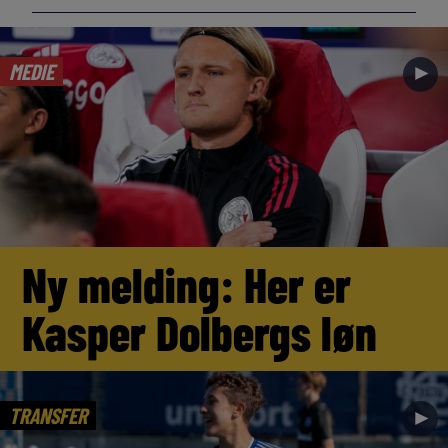
MEDIE
►
Ny melding: Her er
Kasper Dolbergs løn
TRANSFER
►