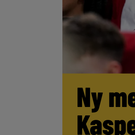
Ny me
Kaspe