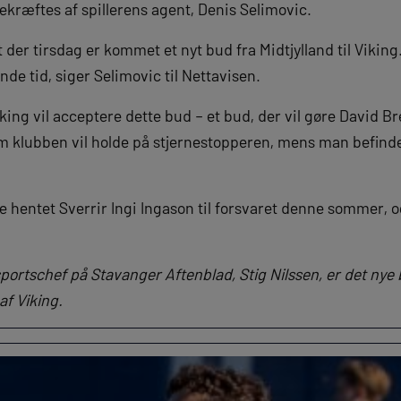
bekræftes af spillerens agent, Denis Selimovic.
t der tirsdag er kommet et nyt bud fra Midtjylland til Viking
de tid, siger Selimovic til Nettavisen.
ing vil acceptere dette bud – et bud, der vil gøre David Bre
m klubben vil holde på stjernestopperen, mens man befinder
de hentet Sverrir Ingi Ingason til forsvaret denne sommer, 
sportschef på Stavanger Aftenblad, Stig Nilssen, er det nye 
af Viking.