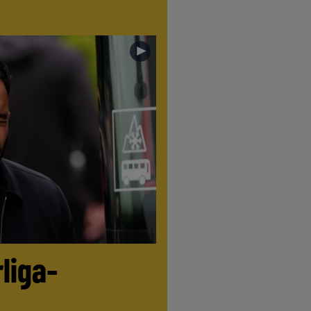
►
liga-