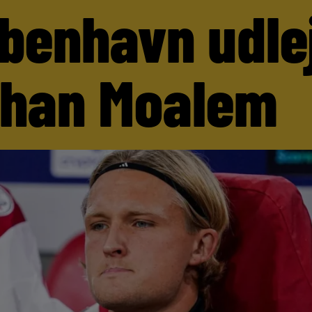
benhavn udle
than Moalem