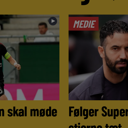
►
MEDIE
n skal møde
Følger Super
stjerne tæt