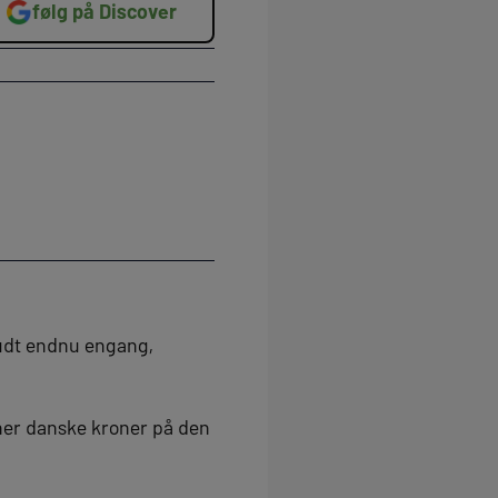
følg på Discover
 budt endnu engang,
oner danske kroner på den