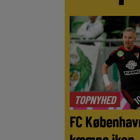
TOPNYHED
FC Københav
kæmpe ikon