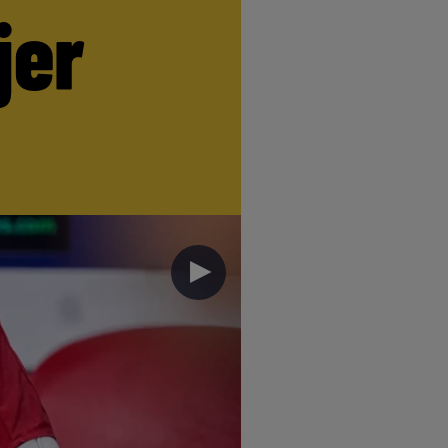
jer
►