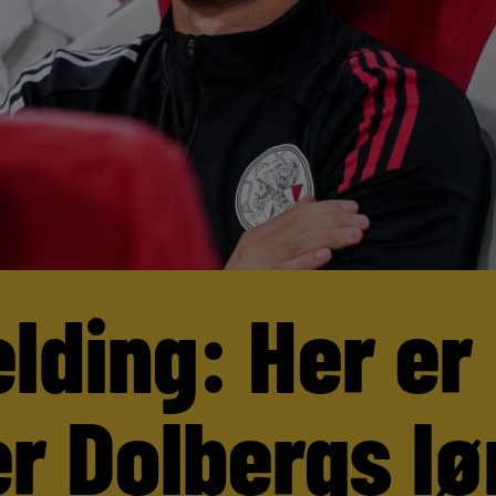
lding: Her er
r Dolbergs lø