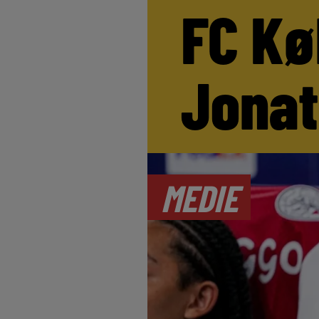
FC Kø
Jona
MEDIE