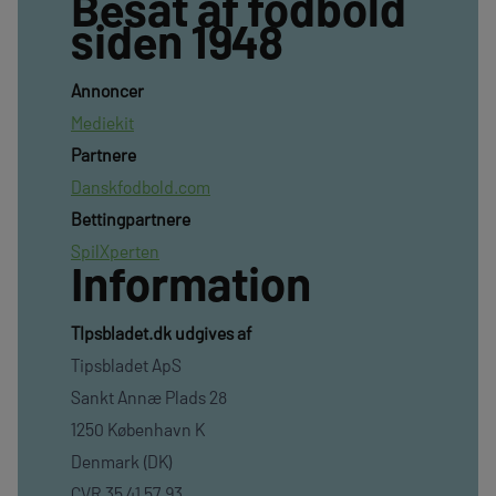
Besat af fodbold
siden 1948
Annoncer
Mediekit
Partnere
Danskfodbold.com
Bettingpartnere
SpilXperten
Information
TIpsbladet.dk udgives af
Tipsbladet ApS
Sankt Annæ Plads 28
1250 København K
Denmark (DK)
CVR 35 41 57 93