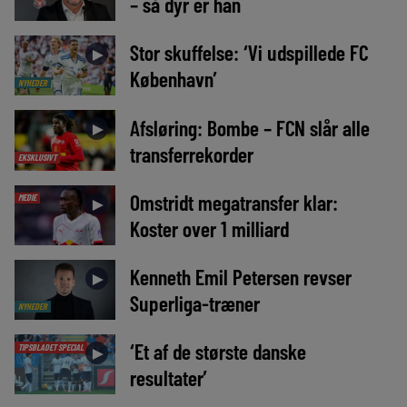
– så dyr er han
Stor skuffelse: ‘Vi udspillede FC
►
København’
NYHEDER
Afsløring: Bombe – FCN slår alle
►
transferrekorder
EKSKLUSIVT
Omstridt megatransfer klar:
MEDIE
►
Koster over 1 milliard
Kenneth Emil Petersen revser
►
Superliga-træner
NYHEDER
‘Et af de største danske
TIPSBLADET SPECIAL
►
resultater’