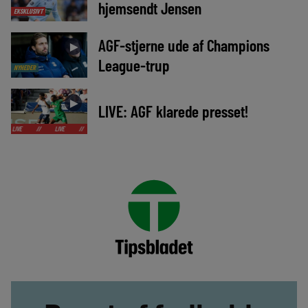
hjemsendt Jensen
EKSKLUSIVT
AGF-stjerne ude af Champions
►
League-trup
NYHEDER
►
LIVE: AGF klarede presset!
//
LIVE
//
LIVE
//
LIVE
//
LIVE
//
LIVE
//
LIVE
//
LIVE
//