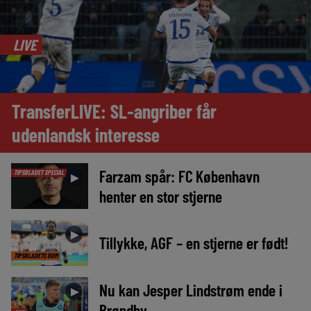
LIVE
TransferLIVE: SL-angriber får
udenlandsk interesse
Farzam spår: FC København
TIPSBLADET SPECIAL
►
henter en stor stjerne
►
Tillykke, AGF – en stjerne er født!
TIPSBLADETS DOM
Nu kan Jesper Lindstrøm ende i
►
Brøndby