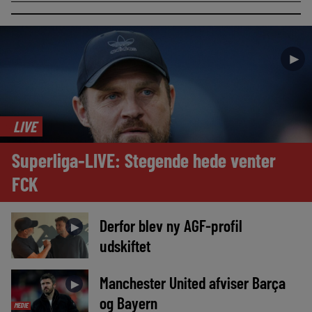
►
LIVE
Superliga-LIVE: Stegende hede venter
FCK
Derfor blev ny AGF-profil
►
udskiftet
Manchester United afviser Barça
►
og Bayern
MEDIE