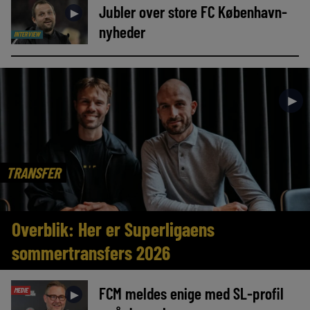
Jubler over store FC København-
►
nyheder
INTERVIEW
►
TRANSFER
Overblik: Her er Superligaens
sommertransfers 2026
FCM meldes enige med SL-profil
MEDIE
►