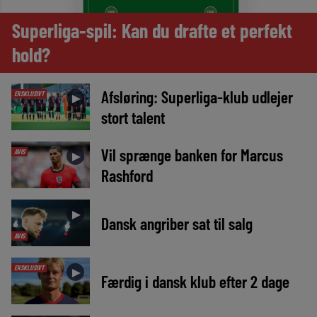
Superliga-spil: Kan du drafte et perfekt
hold?
Afsløring: Superliga-klub udlejer
EKSKLUSIVT
►
stort talent
Vil sprænge banken for Marcus
AVIS
►
Rashford
►
Dansk angriber sat til salg
AVIS
EKSKLUSIVT
►
Færdig i dansk klub efter 2 dage