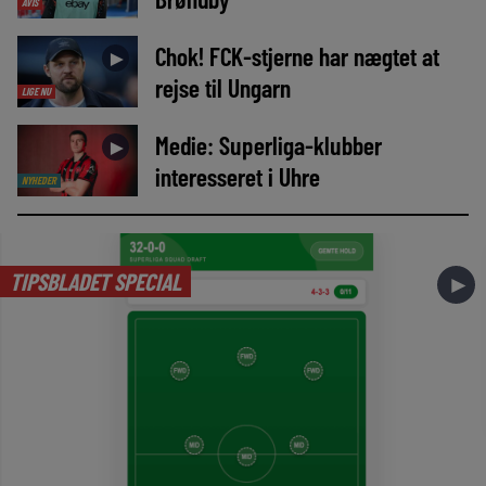
AVIS
Chok! FCK-stjerne har nægtet at
►
rejse til Ungarn
LIGE NU
Medie: Superliga-klubber
►
interesseret i Uhre
NYHEDER
TIPSBLADET SPECIAL
►