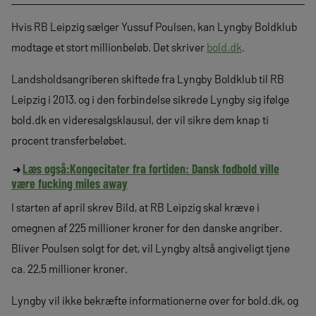
Hvis RB Leipzig sælger Yussuf Poulsen, kan Lyngby Boldklub
modtage et stort millionbeløb. Det skriver
bold.dk
.
Landsholdsangriberen skiftede fra Lyngby Boldklub til RB
Leipzig i 2013, og i den forbindelse sikrede Lyngby sig ifølge
bold.dk en videresalgsklausul, der vil sikre dem knap ti
procent transferbeløbet.
Læs også:
Kongecitater fra fortiden: Dansk fodbold ville
være fucking miles away
I starten af april skrev Bild, at RB Leipzig skal kræve i
omegnen af 225 millioner kroner for den danske angriber.
Bliver Poulsen solgt for det, vil Lyngby altså angiveligt tjene
ca. 22,5 millioner kroner.
Lyngby vil ikke bekræfte informationerne over for bold.dk, og