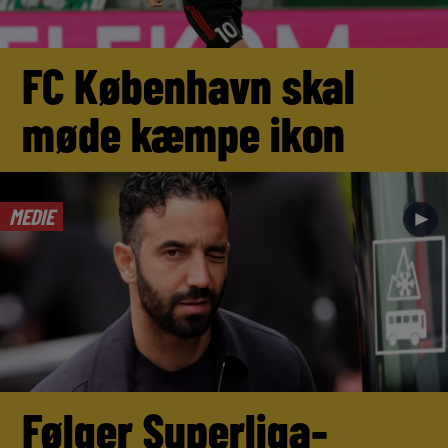
FC København skal
møde kæmpe ikon
MEDIE
►
Følger Superliga-