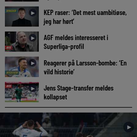
KEP raser: ‘Det mest uambitiøse,
NYHEDER
►
jeg har hørt’
AGF meldes interesseret i
►
Superliga-profil
AVIS
Reagerer på Larsson-bombe: ‘En
►
vild historie’
INTERVIEW
Jens Stage-transfer meldes
AVIS
►
kollapset
►