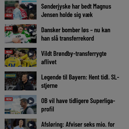
Sønderjyske har bedt Magnus
►
Jensen holde sig væk
MEDIE
Dansker bomber løs – nu kan
MEDIE
►
han slå transferrekord
Vildt Brøndby-transferrygte
MEDIE
►
aflivet
Legende til Bayern: Hent tidl. SL-
NYHEDER
►
stjerne
OB vil have tidligere Superliga-
MEDIE
►
profil
Afsløring: Afviser seks mio. for
►