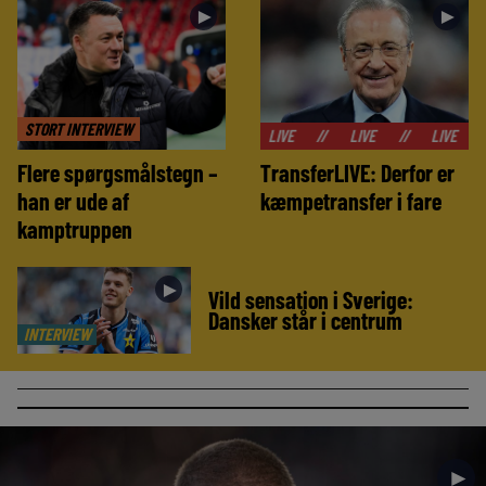
►
►
STORT INTERVIEW
//
LIVE
//
LIVE
//
LIVE
//
LIVE
Flere spørgsmålstegn –
TransferLIVE: Derfor er
han er ude af
kæmpetransfer i fare
kamptruppen
►
Vild sensation i Sverige:
Dansker står i centrum
INTERVIEW
►