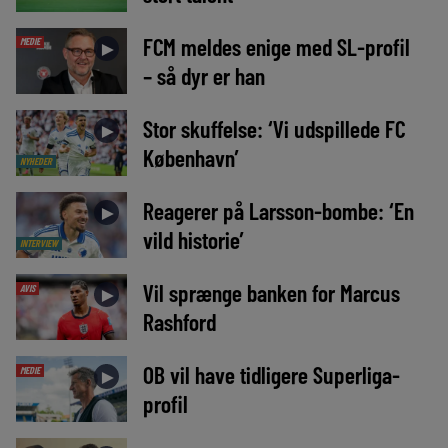
FCM meldes enige med SL-profil
MEDIE
►
– så dyr er han
Stor skuffelse: ‘Vi udspillede FC
►
København’
NYHEDER
Reagerer på Larsson-bombe: ‘En
►
vild historie’
INTERVIEW
Vil sprænge banken for Marcus
AVIS
►
Rashford
OB vil have tidligere Superliga-
MEDIE
►
profil