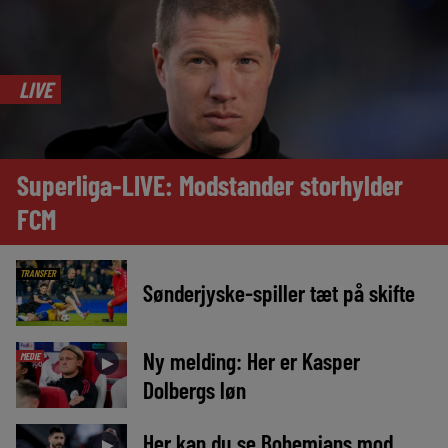
LIVE
Superliga-LIVE: Modstander storhylder
FCM
TRANSFER
Sønderjyske-spiller tæt på skifte
Ny melding: Her er Kasper
MEDIE
►
Dolbergs løn
Her kan du se Bohemians mod
►