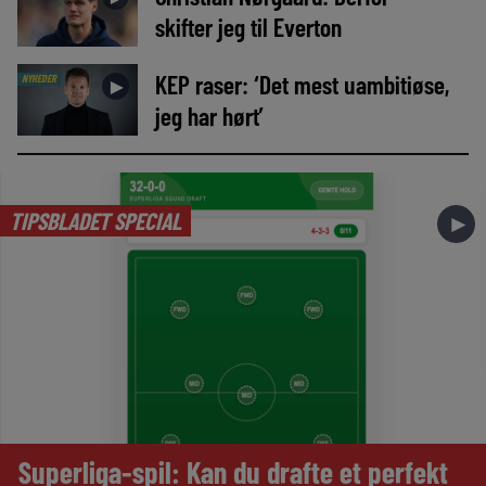
skifter jeg til Everton
KEP raser: ‘Det mest uambitiøse,
NYHEDER
►
jeg har hørt’
TIPSBLADET SPECIAL
►
Superliga-spil: Kan du drafte et perfekt