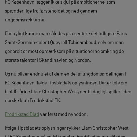
FC København lægger ikke skjul på ambitionerne, som
spænder lige fra førsteholdet og ned gennem
ungdomsrækkerne.
For nyligt kunne man således præsentere det tidligere Paris
Saint-Germain-talent Queyrell Tchicamboud, selv om man
generelt er mest opmærksom på situationerne omkring de
største talenter i Skandinavien og Norden.
Og nu bliver endnu et af dem en del af ungdomsafdelingen i
FC København ifølge Tipsbladets oplysninger. Der er tale om
blot 15-årige Liam Christopher West, der til dagligt spiller i den
norske klub Fredrikstad FK.
Fredrikstad Blad
var først med nyheden.
Ifølge Tipsbladets oplysninger rykker Liam Christopher West
til FC København på en fri transfer. Fredrikstad har således