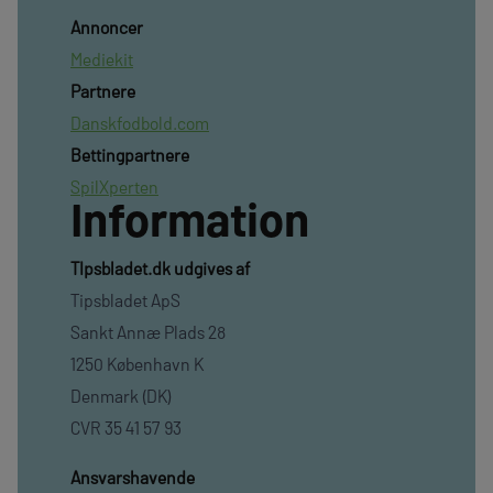
Annoncer
Mediekit
Partnere
Danskfodbold.com
Bettingpartnere
SpilXperten
Information
TIpsbladet.dk udgives af
Tipsbladet ApS
Sankt Annæ Plads 28
1250 København K
Denmark (DK)
CVR 35 41 57 93
Ansvarshavende