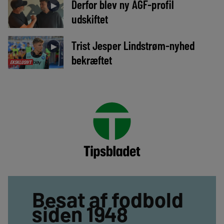
Derfor blev ny AGF-profil
►
udskiftet
Trist Jesper Lindstrøm-nyhed
►
bekræftet
EKSKLUSIVT
Besat af fodbold
siden 1948