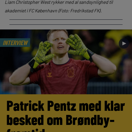
Liam Christopher West rykker med al sandsynlighed til
akademiet i FC København (Foto: Fredrikstad FK).
INTERVIEW
►
Patrick Pentz med klar
besked om Brøndby-