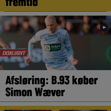
fremtid
►
EKSKLUSIVT
Afsløring: B.93 køber
Simon Wæver