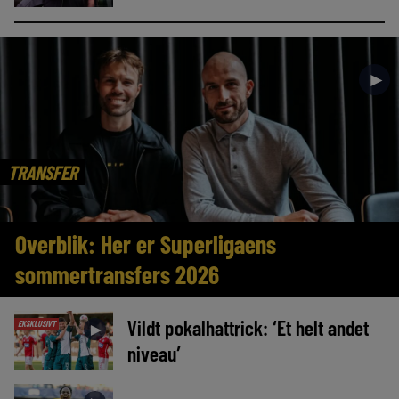
►
TRANSFER
Overblik: Her er Superligaens
sommertransfers 2026
Vildt pokalhattrick: ‘Et helt andet
EKSKLUSIVT
►
niveau’