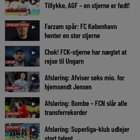
►
Tillykke, AGF – en stjerne er født!
TIPSBLADETS DOM
Farzam spår: FC København
TIPSBLADET SPECIAL
►
henter en stor stjerne
Chok! FCK-stjerne har nægtet at
►
rejse til Ungarn
LIGE NU
Afsløring: Afviser seks mio. for
►
hjemsendt Jensen
EKSKLUSIVT
Afsløring: Bombe – FCN slår alle
►
transferrekorder
EKSKLUSIVT
Afsløring: Superliga-klub udlejer
EKSKLUSIVT
►
stort talent