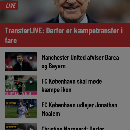
LIVE
TransferLIVE: Derfor er kæmpetransfer i
fare
Manchester United afviser Barça
►
og Bayern
MEDIE
FC København skal møde
►
kæmpe ikon
TOPNYHED
FC København udlejer Jonathan
TRANSFER
►
Moalem
Christian Nørgaard: Derfor
TRANSFER
►