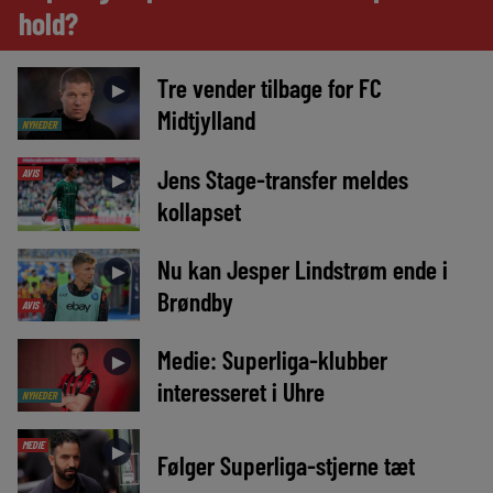
hold?
Tre vender tilbage for FC
►
Midtjylland
NYHEDER
Jens Stage-transfer meldes
AVIS
►
kollapset
Nu kan Jesper Lindstrøm ende i
►
Brøndby
AVIS
Medie: Superliga-klubber
►
interesseret i Uhre
NYHEDER
MEDIE
►
Følger Superliga-stjerne tæt