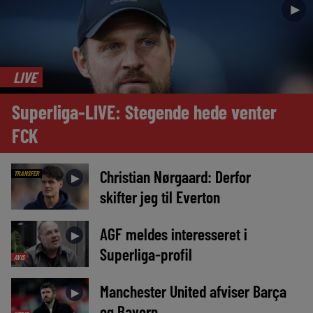
►
LIVE
Superliga-LIVE: Stegende hede venter
FCK
Christian Nørgaard: Derfor
TRANSFER
►
skifter jeg til Everton
AGF meldes interesseret i
►
Superliga-profil
AVIS
Manchester United afviser Barça
►
og Bayern