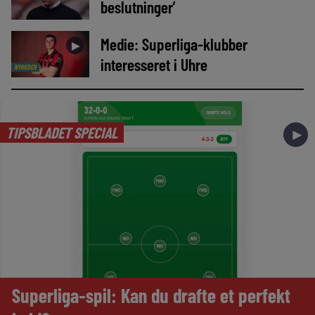
beslutninger’
Medie: Superliga-klubber
►
interesseret i Uhre
NYHEDER
TIPSBLADET SPECIAL
►
Superliga-spil: Kan du drafte et perfekt