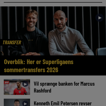
►
TRANSFER
Overblik: Her er Superligaens
sommertransfers 2026
Vil sprænge banken for Marcus
AVIS
►
Rashford
Kenneth Emil Petersen revser
►