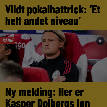
Vildt pokalhattrick: ‘Et
helt andet niveau’
MEDIE
►
Ny melding: Her er
Kasper Dolbergs løn