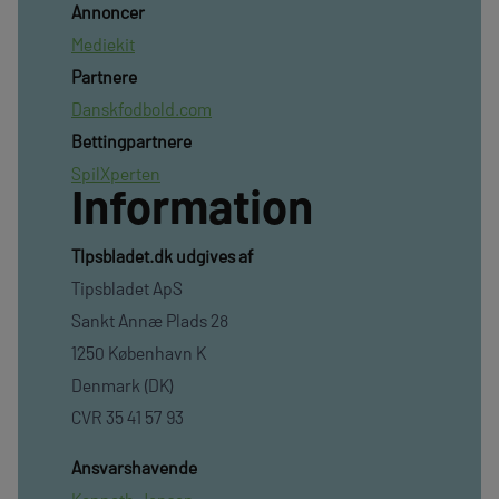
Annoncer
Mediekit
Partnere
Danskfodbold.com
Bettingpartnere
SpilXperten
Information
TIpsbladet.dk udgives af
Tipsbladet ApS
Sankt Annæ Plads 28
1250 København K
Denmark (DK)
CVR 35 41 57 93
Ansvarshavende