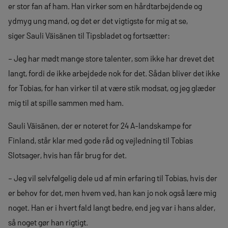
er stor fan af ham. Han virker som en hårdtarbejdende og
ydmyg ung mand, og det er det vigtigste for mig at se,
siger Sauli Väisänen til Tipsbladet og fortsætter:
– Jeg har mødt mange store talenter, som ikke har drevet det
langt, fordi de ikke arbejdede nok for det. Sådan bliver det ikke
for Tobias, for han virker til at være stik modsat, og jeg glæder
mig til at spille sammen med ham.
Sauli Väisänen, der er noteret for 24 A-landskampe for
Finland, står klar med gode råd og vejledning til Tobias
Slotsager, hvis han får brug for det.
– Jeg vil selvfølgelig dele ud af min erfaring til Tobias, hvis der
er behov for det, men hvem ved, han kan jo nok også lære mig
noget. Han er i hvert fald langt bedre, end jeg var i hans alder,
så noget gør han rigtigt.