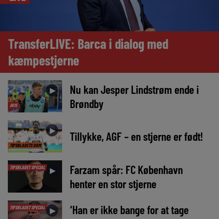
TransferLIVE: Barca i dialog med
kæmpestjerne
Nu kan Jesper Lindstrøm ende i
►
Brøndby
AVIS
►
Tillykke, AGF – en stjerne er født!
TIPSBLADETS DOM
Farzam spår: FC København
TIPSBLADET SPECIAL
►
henter en stor stjerne
‘Han er ikke bange for at tage
TIPSBLADET SPECIAL
►