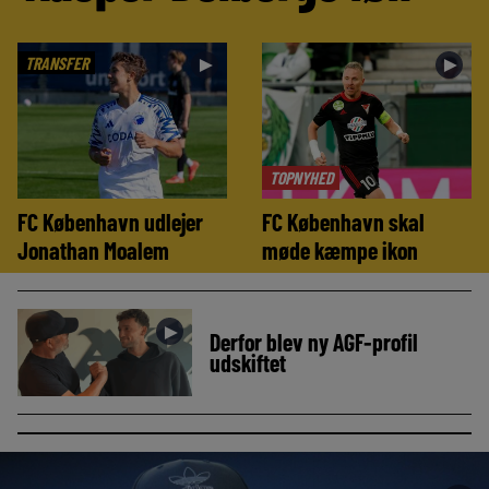
TRANSFER
►
►
TOPNYHED
FC København udlejer
FC København skal
Jonathan Moalem
møde kæmpe ikon
►
Derfor blev ny AGF-profil
udskiftet