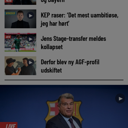
MEDIE
KEP raser: ‘Det mest uambitiøse,
NYHEDER
►
jeg har hørt’
Jens Stage-transfer meldes
AVIS
►
kollapset
Derfor blev ny AGF-profil
►
udskiftet
►
LIVE