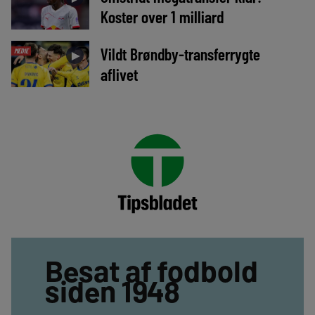
Koster over 1 milliard
Vildt Brøndby-transferrygte
MEDIE
►
aflivet
Besat af fodbold
siden 1948