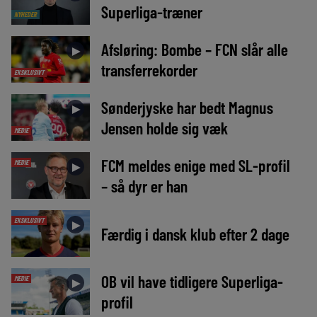
Superliga-træner
NYHEDER
Afsløring: Bombe – FCN slår alle
►
transferrekorder
EKSKLUSIVT
Sønderjyske har bedt Magnus
►
Jensen holde sig væk
MEDIE
FCM meldes enige med SL-profil
MEDIE
►
– så dyr er han
EKSKLUSIVT
►
Færdig i dansk klub efter 2 dage
OB vil have tidligere Superliga-
MEDIE
►
profil