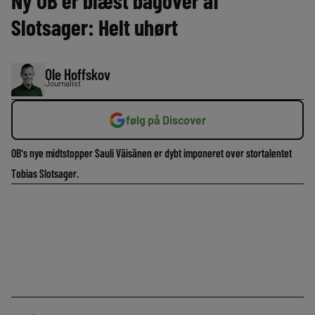
Ny OB’er blæst bagover af
Slotsager: Helt uhørt
Ole Hoffskov
Journalist
følg på Discover
OB's nye midtstopper Sauli Väisänen er dybt imponeret over stortalentet
Tobias Slotsager.