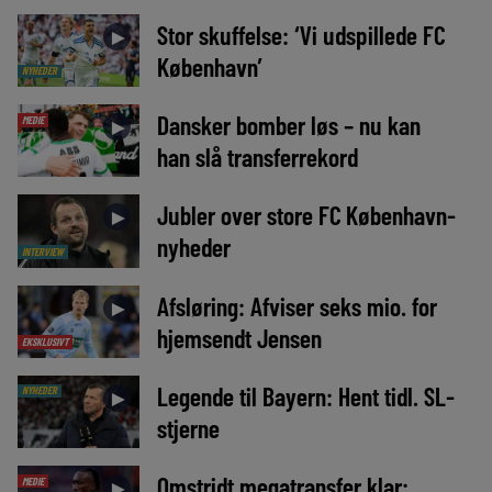
Stor skuffelse: ‘Vi udspillede FC
►
København’
NYHEDER
Dansker bomber løs – nu kan
MEDIE
►
han slå transferrekord
Jubler over store FC København-
►
nyheder
INTERVIEW
Afsløring: Afviser seks mio. for
►
hjemsendt Jensen
EKSKLUSIVT
Legende til Bayern: Hent tidl. SL-
NYHEDER
►
stjerne
Omstridt megatransfer klar:
MEDIE
►