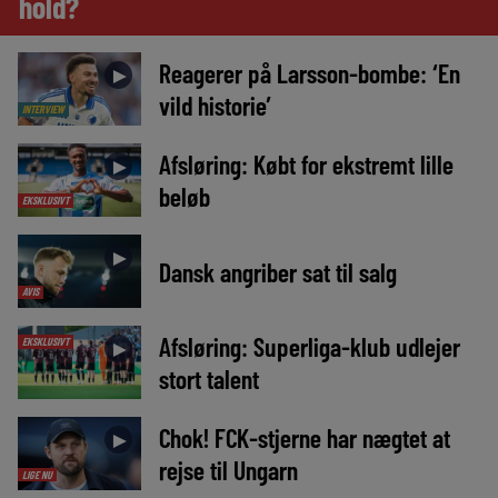
hold?
Reagerer på Larsson-bombe: ‘En
►
vild historie’
INTERVIEW
Afsløring: Købt for ekstremt lille
►
beløb
EKSKLUSIVT
►
Dansk angriber sat til salg
AVIS
Afsløring: Superliga-klub udlejer
EKSKLUSIVT
►
stort talent
Chok! FCK-stjerne har nægtet at
►
rejse til Ungarn
LIGE NU