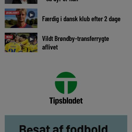
EKSKLUSIVT
►
Færdig i dansk klub efter 2 dage
Vildt Brøndby-transferrygte
MEDIE
►
aflivet
Besat af fodbold