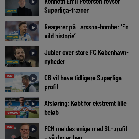
Kenneth Emil Petersen revser
►
Superliga-træner
NYHEDER
Reagerer på Larsson-bombe: ‘En
►
vild historie’
INTERVIEW
Jubler over store FC København-
►
nyheder
INTERVIEW
OB vil have tidligere Superliga-
MEDIE
►
profil
Afsløring: Købt for ekstremt lille
►
beløb
EKSKLUSIVT
FCM meldes enige med SL-profil
MEDIE
►
– så dyr er han