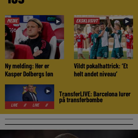
MEDIE
EKSKLUSIVT
►
►
Ny melding: Her er
Vildt pokalhattrick: ‘Et
Kasper Dolbergs løn
helt andet niveau’
►
TransferLIVE: Barcelona lurer
på transferbombe
//
LIVE
//
LIVE
//
LIVE
//
LIVE
//
LIVE
//
LIVE
//