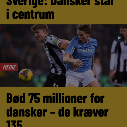
i centrum
►
MEDIE
Bød 75 millioner for
dansker – de kræver
135