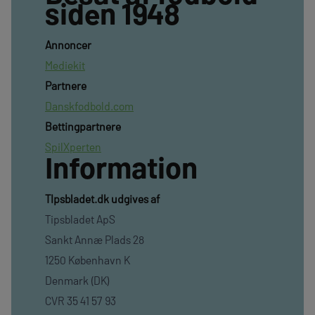
siden 1948
Annoncer
Mediekit
Partnere
Danskfodbold.com
Bettingpartnere
SpilXperten
Information
TIpsbladet.dk udgives af
Tipsbladet ApS
Sankt Annæ Plads 28
1250 København K
Denmark (DK)
CVR 35 41 57 93