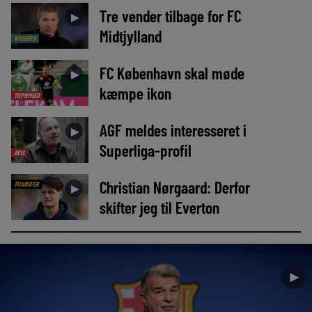
Tre vender tilbage for FC
►
Midtjylland
NYHEDER
FC København skal møde
►
kæmpe ikon
TOPNYHED
AGF meldes interesseret i
►
Superliga-profil
AVIS
Christian Nørgaard: Derfor
TRANSFER
►
skifter jeg til Everton
►