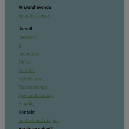
Ansvarshavende
Kenneth Jensen
Overalt
Facebook
X
Instagram
TikTok
Youtube
Nyhedsbrev
Tipsbladet App
TjekFoodbold App
BlueSky
Kontakt
Kontakt medarbejder
Har du en nyhed?