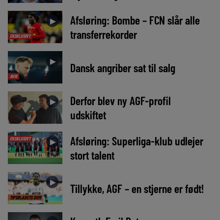
Afsløring: Bombe – FCN slår alle
►
transferrekorder
EKSKLUSIVT
►
Dansk angriber sat til salg
AVIS
Derfor blev ny AGF-profil
►
udskiftet
Afsløring: Superliga-klub udlejer
EKSKLUSIVT
►
stort talent
►
Tillykke, AGF – en stjerne er født!
TIPSBLADETS DOM