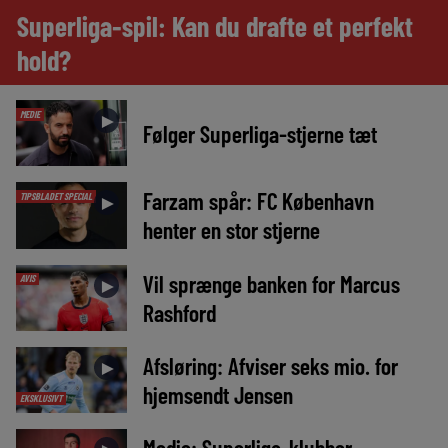
Superliga-spil: Kan du drafte et perfekt
hold?
MEDIE
►
Følger Superliga-stjerne tæt
Farzam spår: FC København
TIPSBLADET SPECIAL
►
henter en stor stjerne
Vil sprænge banken for Marcus
AVIS
►
Rashford
Afsløring: Afviser seks mio. for
►
hjemsendt Jensen
EKSKLUSIVT
Medie: Superliga-klubber