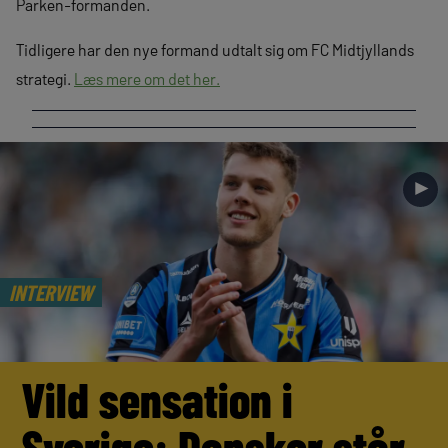
Parken-formanden.
Tidligere har den nye formand udtalt sig om FC Midtjyllands
strategi.
Læs mere om det her.
►
INTERVIEW
Vild sensation i
Sverige: Dansker står