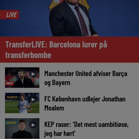
LIVE
TransferLIVE: Barcelona lurer på
transferbombe
Manchester United afviser Barça
►
og Bayern
MEDIE
FC København udlejer Jonathan
TRANSFER
►
Moalem
KEP raser: ‘Det mest uambitiøse,
NYHEDER
►
jeg har hørt’