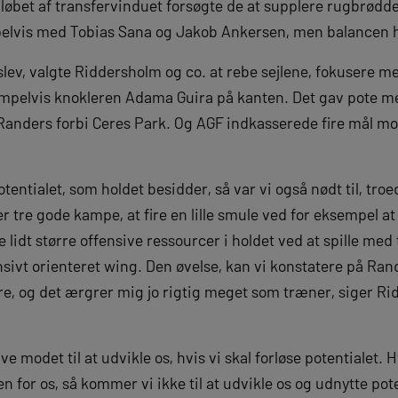
I løbet af transfervinduet forsøgte de at supplere rugbrødde
pelvis med Tobias Sana og Jakob Ankersen, men balancen h
lev, valgte Riddersholm og co. at rebe sejlene, fokusere me
empelvis knokleren Adama Guira på kanten. Det gav pote m
anders forbi Ceres Park. Og AGF indkasserede fire mål mod
potentialet, som holdet besidder, så var vi også nødt til, t
fter tre gode kampe, at fire en lille smule ved for eksempel
e lidt større offensive ressourcer i holdet ved at spille me
nsivt orienteret wing. Den øvelse, kan vi konstatere på R
e, og det ærgrer mig jo rigtig meget som træner, siger Rid
ave modet til at udvikle os, hvis vi skal forløse potentialet. 
 for os, så kommer vi ikke til at udvikle os og udnytte potent