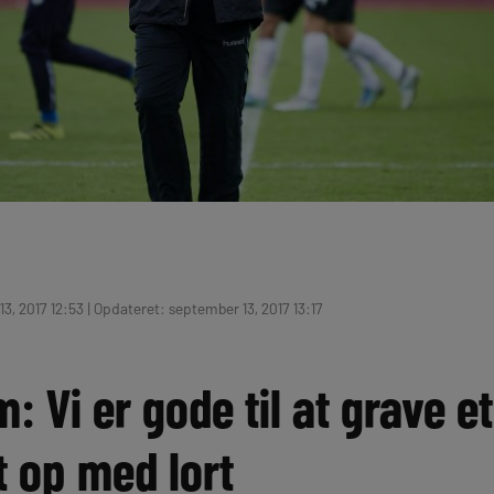
3, 2017 12:53 | Opdateret: september 13, 2017 13:17
: Vi er gode til at grave et
t op med lort