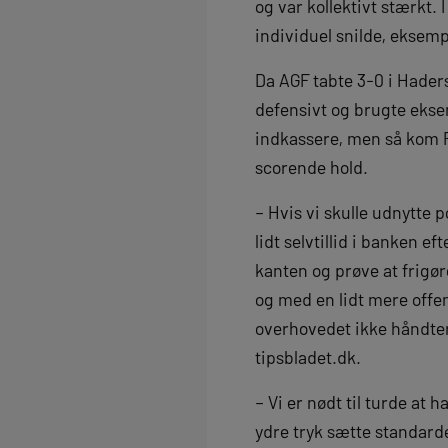
og var kollektivt stærkt. 
individuel snilde, eksem
Da AGF tabte 3-0 i Haders
defensivt og brugte eks
indkassere, men så kom R
scorende hold.
– Hvis vi skulle udnytte 
lidt selvtillid i banken e
kanten og prøve at frigør
og med en lidt mere offe
overhovedet ikke håndter
tipsbladet.dk.
– Vi er nødt til turde at h
ydre tryk sætte standarden