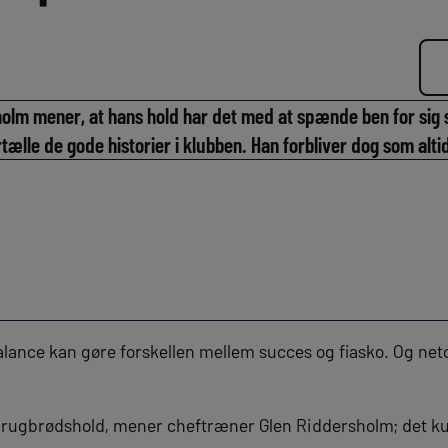
lm mener, at hans hold har det med at spænde ben for sig se
ortælle de gode historier i klubben. Han forbliver dog som alti
balance kan gøre forskellen mellem succes og fiasko. Og ne
et rugbrødshold, mener cheftræner Glen Riddersholm; det 