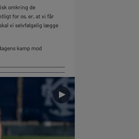
stisk omkring de
igt for os, er, at vi får
kal vi selvfølgelig lægge
andagens kamp mod
►