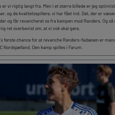
er vi rigtig langt fra. Men i et større billede er jeg optimi
 og de kvalitetsspillere, vi har fået ind. Det, der er væsentl
oder og får revancheret os fra kampen mod Randers. Og så s
 mig ret overbevist om, at vi nok skal gøre.
’s første chance for at revanche Randers-fadæsen er m
FC Nordsjælland. Den kamp spilles i Farum.