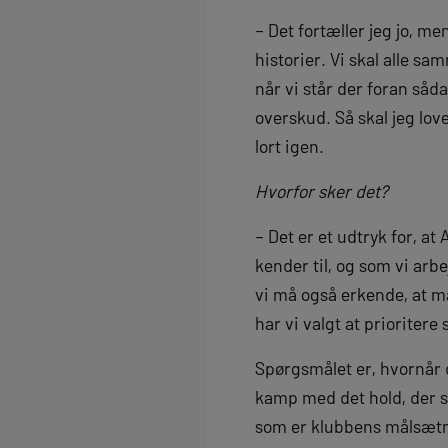
– Det fortæller jeg jo, m
historier. Vi skal alle s
når vi står der foran så
overskud. Så skal jeg love
lort igen.
Hvorfor sker det?
– Det er et udtryk for, 
kender til, og som vi arb
vi må også erkende, at man
har vi valgt at prioritere 
Spørgsmålet er, hvornår d
kamp med det hold, der sk
som er klubbens målsætni