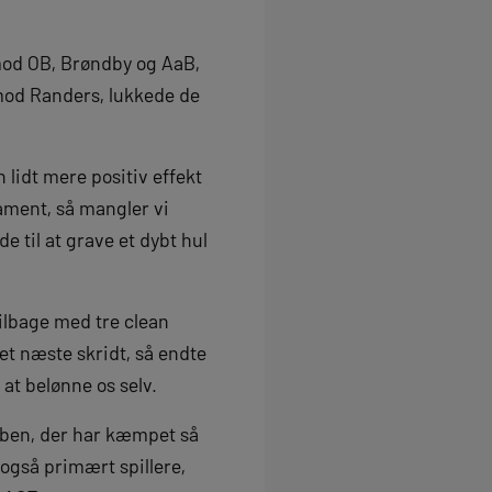
 mod OB, Brøndby og AaB,
mod Randers, lukkede de
en lidt mere positiv effekt
ament, så mangler vi
e til at grave et dybt hul
ilbage med tre clean
det næste skridt, så endte
 at belønne os selv.
lubben, der har kæmpet så
også primært spillere,