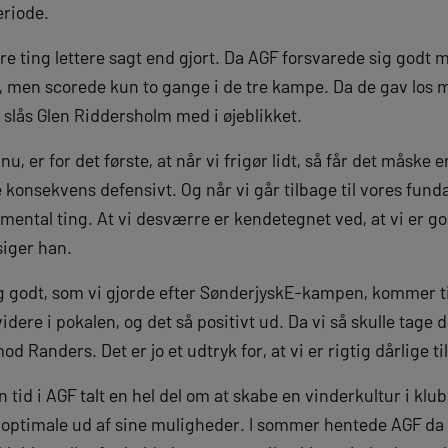
eriode.
e ting lettere sagt end gjort. Da AGF forsvarede sig godt
, men scorede kun to gange i de tre kampe. Da de gav los 
 slås Glen Riddersholm med i øjeblikket.
 nu, er for det første, at når vi frigør lidt, så får det måske 
konsekvens defensivt. Og når vi går tilbage til vores fund
mental ting. At vi desværre er kendetegnet ved, at vi er god
siger han.
tig godt, som vi gjorde efter SønderjyskE-kampen, kommer t
idere i pokalen, og det så positivt ud. Da vi så skulle tage 
 Randers. Det er jo et udtryk for, at vi er rigtig dårlige til
n tid i AGF talt en hel del om at skabe en vinderkultur i k
 optimale ud af sine muligheder. I sommer hentede AGF da 