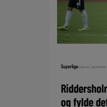
Superliga
Udgivet: september 1
Riddersholm
og fylde de