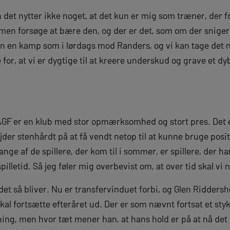
en det nytter ikke noget, at det kun er mig som træner, der 
ammen forsøge at bære den, og der er det, som om der sniger 
dan en kamp som i lørdags mod Randers, og vi kan tage det 
 for, at vi er dygtige til at kreere underskud og grave et d
at AGF er en klub med stor opmærksomhed og stort pres. Det
ejder stenhårdt på at få vendt netop til at kunne bruge posi
ge af de spillere, der kom til i sommer, er spillere, der ha
spilletid. Så jeg føler mig overbevist om, at over tid skal vi 
et så bliver. Nu er transfervinduet forbi, og Glen Riddersh
al fortsætte efteråret ud. Der er som nævnt fortsat et stykk
ng, men hvor tæt mener han, at hans hold er på at nå det