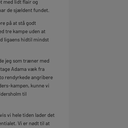
t med lidt flair og
ar de sjældent fundet.
re på at stå godt
ed tre kampe uden at
 ligaens hidtil mindst
roede jeg som træner med
 at tage Adama væk fra
d to rendyrkede angribere
anders-kampen, kunne vi
dersholm til
Hvis vi hele tiden lader det
ialet. Vi er nødt til at