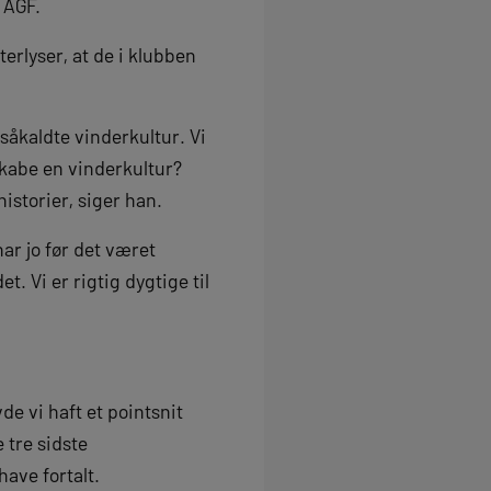
d AGF.
erlyser, at de i klubben
r såkaldte vinderkultur. Vi
skabe en vinderkultur?
historier, siger han.
ar jo før det været
t. Vi er rigtig dygtige til
e vi haft et pointsnit
e tre sidste
have fortalt.