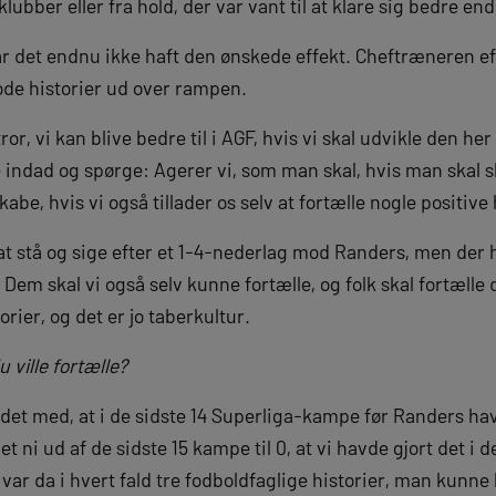
lubber eller fra hold, der var vant til at klare sig bedre en
ar det endnu ikke haft den ønskede effekt. Cheftræneren eft
 gode historier ud over rampen.
ror, vi kan blive bedre til i AGF, hvis vi skal udvikle den he
e indad og spørge: Agerer vi, som man skal, hvis man skal 
abe, hvis vi også tillader os selv at fortælle nogle positive 
 at stå og sige efter et 1-4-nederlag mod Randers, men der h
Dem skal vi også selv kunne fortælle, og folk skal fortælle de
torier, og det er jo taberkultur.
u ville fortælle?
det med, at i de sidste 14 Superliga-kampe før Randers havd
et ni ud af de sidste 15 kampe til 0, at vi havde gjort det i d
ar da i hvert fald tre fodboldfaglige historier, man kunne 