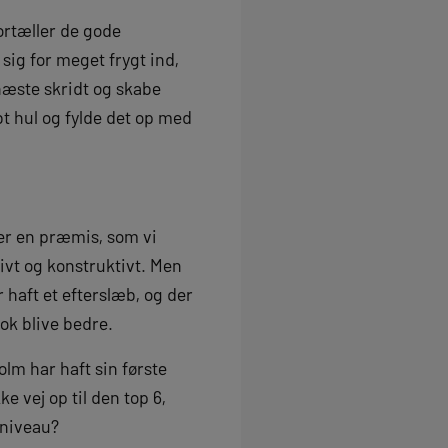
fortæller de gode
sig for meget frygt ind,
næste skridt og skabe
ybt hul og fylde det op med
 er en præmis, som vi
tivt og konstruktivt. Men
r haft et efterslæb, og der
nok blive bedre.
olm har haft sin første
e vej op til den top 6,
 niveau?