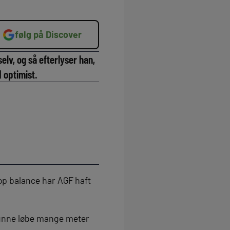
følg på Discover
lv, og så efterlyser han,
d optimist.
top balance har AGF haft
kunne løbe mange meter