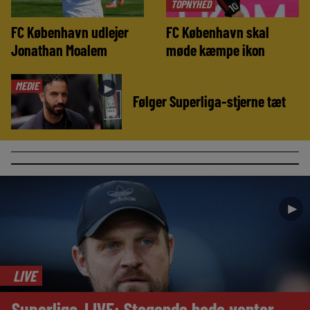
TOPNYHED
FC København udlejer
FC København skal
Jonathan Moalem
møde kæmpe ikon
MEDIE
►
Følger Superliga-stjerne tæt
►
LIVE
Superliga-LIVE: Stegende hede venter