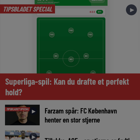
TIPSBLADET SPECIAL
►
Superliga-spil: Kan du drafte et perfekt
hold?
Farzam spår: FC København
TIPSBLADET SPECIAL
►
henter en stor stjerne
►