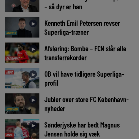
– så dyr er han
Kenneth Emil Petersen revser
►
Superliga-træner
NYHEDER
Afsløring: Bombe – FCN slår alle
►
transferrekorder
EKSKLUSIVT
OB vil have tidligere Superliga-
MEDIE
►
profil
Jubler over store FC København-
►
nyheder
INTERVIEW
Sønderjyske har bedt Magnus
►
Jensen holde sig væk
MEDIE