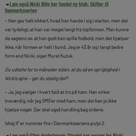
Læs også:
Nicki Bille har fundet ny klub: Skifter til
Danmarksserien
– Han gav helt sikkert, hvad han havde i sig i starten, men det
var tydeligt, at han var meget langt fra topformen. Man kunne
da sagtens se, at han godt kan spille fodbold, men det hjælper
ikke, når formen er helt i bund. Jeg er 43 år og i langt bedre
form end Nicki, siger Murat Kutuk.
Du udtalte for to måneder siden, at du så en oprigtighed i
Nickis øjne – gør du stadig det?
– Ja, jeg vælger i hvert fald at tro på ham. Han virker
troværdig, når jeg SMS’er med ham, men det kan jo ikke
hjælpe noget. Der skal også handling bag ordene.
Ishøj IF er nummer fire i Danmarksseriens pulje 2.
Læs også:
Efter drabsforsøg: Strudal var nervøs for Nicki