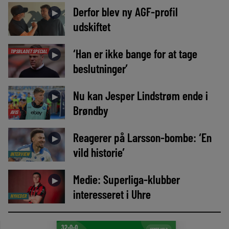
Derfor blev ny AGF-profil
►
udskiftet
‘Han er ikke bange for at tage
TIPSBLADET SPECIAL
►
beslutninger’
Nu kan Jesper Lindstrøm ende i
►
Brøndby
AVIS
Reagerer på Larsson-bombe: ‘En
►
vild historie’
INTERVIEW
Medie: Superliga-klubber
►
interesseret i Uhre
NYHEDER