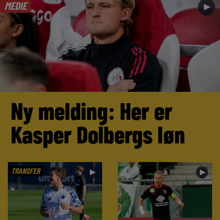
MEDIE
►
Ny melding: Her er
Kasper Dolbergs løn
TRANSFER
►
►