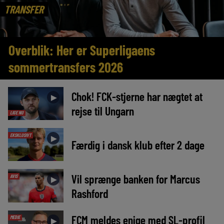
TRANSFER
Overblik: Her er Superligaens
sommertransfers 2026
Chok! FCK-stjerne har nægtet at
►
rejse til Ungarn
LIGE NU
EKSKLUSIVT
►
Færdig i dansk klub efter 2 dage
Vil sprænge banken for Marcus
AVIS
►
Rashford
FCM meldes enige med SL-profil
MEDIE
►