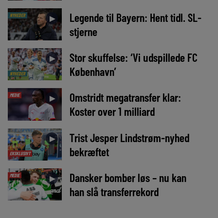
Legende til Bayern: Hent tidl. SL-
NYHEDER
►
stjerne
Stor skuffelse: ‘Vi udspillede FC
►
København’
NYHEDER
Omstridt megatransfer klar:
MEDIE
►
Koster over 1 milliard
Trist Jesper Lindstrøm-nyhed
►
bekræftet
EKSKLUSIVT
Dansker bomber løs – nu kan
MEDIE
►
han slå transferrekord