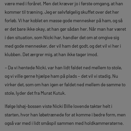
være med i foråret. Men det kræver jo i første omgang, at han
kommer til træning. Jeg er selvfølgelig skuffet over det her
forløb. Vi har koblet en masse gode mennesker på ham, og så
er det bare ikke okay, at han gør sådan her. Når man har været
i den situation, som Nicki har, handler det om at omgive sig
med gode mennesker, der vil ham det godt, og det vil vi her i
klubben. Det ærgrer mig, at han ikke tager imod.
– Da vi hentede Nicki, var han lidt faldet ned mellem to stole,
og vi ville gerne hjælpe ham på plads – det vil vi stadig. Nu
virker det, som om han igen er faldet ned mellem de samme to
stole, lyder det fra Murat Kutuk.
Ifølge Ishøj-bossen viste Nicki Bille lovende takter helt i
starten, hvor han løbetrænede for at komme i bedre form, men
også var med i lidt småspil sammen med holdkammeraterne.