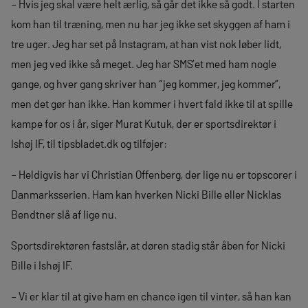
– Hvis jeg skal være helt ærlig, så går det ikke så godt. I starten
kom han til træning, men nu har jeg ikke set skyggen af ham i
tre uger. Jeg har set på Instagram, at han vist nok løber lidt,
men jeg ved ikke så meget. Jeg har SMS’et med ham nogle
gange, og hver gang skriver han “jeg kommer, jeg kommer”,
men det gør han ikke. Han kommer i hvert fald ikke til at spille
kampe for os i år, siger Murat Kutuk, der er sportsdirektør i
Ishøj IF, til tipsbladet.dk og tilføjer:
– Heldigvis har vi Christian Offenberg, der lige nu er topscorer i
Danmarksserien. Ham kan hverken Nicki Bille eller Nicklas
Bendtner slå af lige nu.
Sportsdirektøren fastslår, at døren stadig står åben for Nicki
Bille i Ishøj IF.
– Vi er klar til at give ham en chance igen til vinter, så han kan