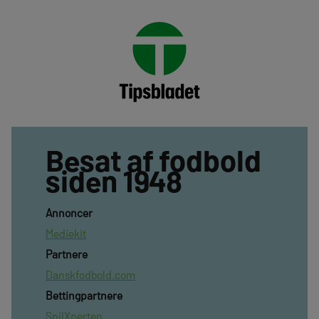
Besat af fodbold
siden 1948
Annoncer
Mediekit
Partnere
Danskfodbold.com
Bettingpartnere
SpilXperten