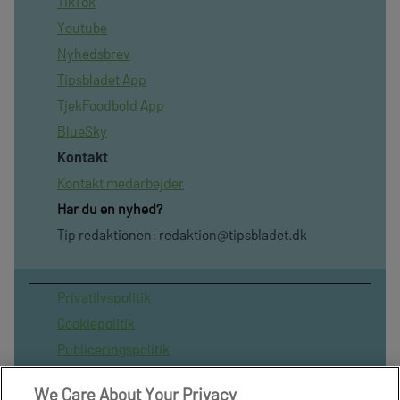
TikTok
Youtube
Nyhedsbrev
Tipsbladet App
TjekFoodbold App
BlueSky
Kontakt
Kontakt medarbejder
Har du en nyhed?
Tip redaktionen:
redaktion@tipsbladet.dk
Privatilvspolitik
Cookiepolitik
Publiceringspolitik
Vilkår for brug af sitet
We Care About Your Privacy