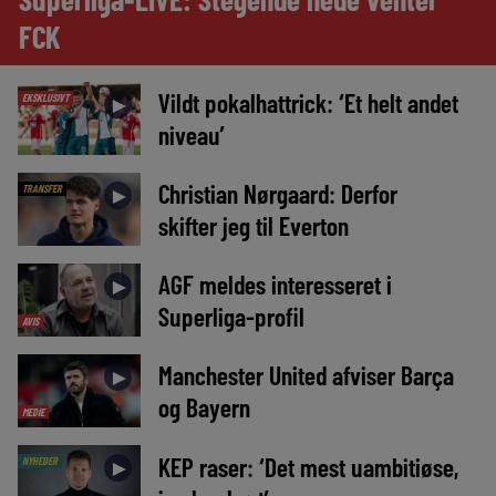
FCK
Vildt pokalhattrick: ‘Et helt andet
EKSKLUSIVT
►
niveau’
Christian Nørgaard: Derfor
TRANSFER
►
skifter jeg til Everton
AGF meldes interesseret i
►
Superliga-profil
AVIS
Manchester United afviser Barça
►
og Bayern
MEDIE
KEP raser: ‘Det mest uambitiøse,
NYHEDER
►