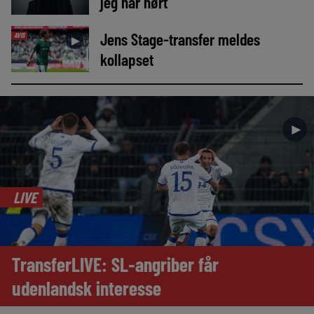
jeg har hørt’
Jens Stage-transfer meldes
AVIS
►
kollapset
►
LIVE
TransferLIVE: SL-angriber får
udenlandsk interesse