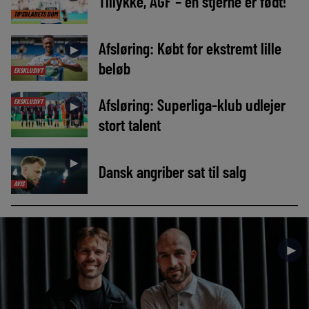
Tillykke, AGF – en stjerne er født!
TIPSBLADETS DOM
Afsløring: Købt for ekstremt lille
►
beløb
EKSKLUSIVT
Afsløring: Superliga-klub udlejer
EKSKLUSIVT
►
stort talent
►
Dansk angriber sat til salg
AVIS
►