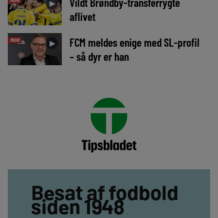
Vildt Brøndby-transferrygte
MEDIE
►
aflivet
FCM meldes enige med SL-profil
MEDIE
►
– så dyr er han
Besat af fodbold
siden 1948