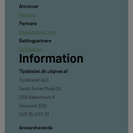
Annoncer
Mediekit
Partnere
Danskfodbold.com
Bettingpartnere
SpilXperten
Information
TIpsbladet.dk udgives af
Tipsbladet ApS
Sankt Annæ Plads 28
1250 København K
Denmark (DK)
CVR 35 41 57 93
Ansvarshavende