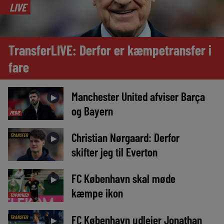
LIVE
TransferLIVE: Derfor er kæmpetransfer i
fare
Manchester United afviser Barça
►
og Bayern
MEDIE
Christian Nørgaard: Derfor
TRANSFER
►
skifter jeg til Everton
FC København skal møde
►
kæmpe ikon
TOPNYHED
FC København udlejer Jonathan
TRANSFER
►