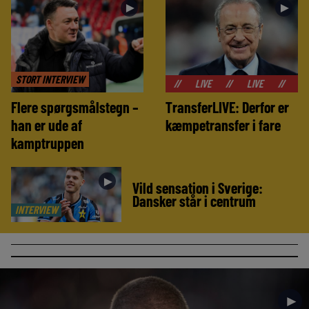
►
►
STORT INTERVIEW
//
LIVE
//
LIVE
//
LIVE
//
Flere spørgsmålstegn –
TransferLIVE: Derfor er
han er ude af
kæmpetransfer i fare
kamptruppen
►
Vild sensation i Sverige:
Dansker står i centrum
INTERVIEW
►