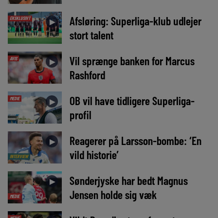
Afsløring: Superliga-klub udlejer
EKSKLUSIVT
►
stort talent
Vil sprænge banken for Marcus
AVIS
►
Rashford
OB vil have tidligere Superliga-
MEDIE
►
profil
Reagerer på Larsson-bombe: ‘En
►
vild historie’
INTERVIEW
Sønderjyske har bedt Magnus
►
Jensen holde sig væk
MEDIE