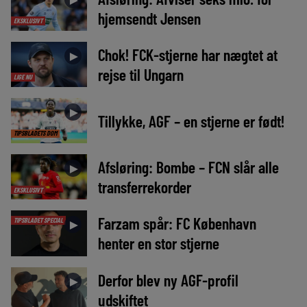
hjemsendt Jensen
EKSKLUSIVT
Chok! FCK-stjerne har nægtet at
►
rejse til Ungarn
LIGE NU
►
Tillykke, AGF – en stjerne er født!
TIPSBLADETS DOM
Afsløring: Bombe – FCN slår alle
►
transferrekorder
EKSKLUSIVT
Farzam spår: FC København
TIPSBLADET SPECIAL
►
henter en stor stjerne
Derfor blev ny AGF-profil
►
udskiftet