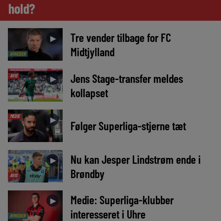
hold?
Tre vender tilbage for FC
►
Midtjylland
NYHEDER
Jens Stage-transfer meldes
AVIS
►
kollapset
MEDIE
►
Følger Superliga-stjerne tæt
Nu kan Jesper Lindstrøm ende i
►
Brøndby
AVIS
Medie: Superliga-klubber
►
interesseret i Uhre
NYHEDER