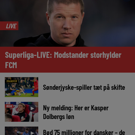
LIVE
Superliga-LIVE: Modstander storhylder
FCM
TRANSFER
Sønderjyske-spiller tæt på skifte
Ny melding: Her er Kasper
MEDIE
►
Dolbergs løn
Bød 75 millioner for dansker – de
►