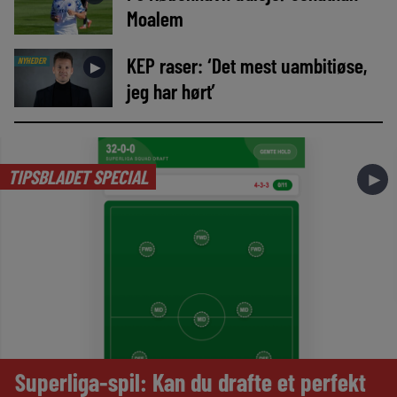
Moalem
KEP raser: ‘Det mest uambitiøse,
NYHEDER
►
jeg har hørt’
TIPSBLADET SPECIAL
►
Superliga-spil: Kan du drafte et perfekt