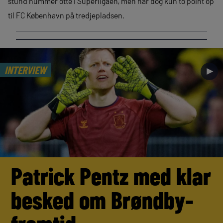
stund nummer otte i Superligaen, men har dog kun to point op
til FC København på tredjepladsen.
INTERVIEW
►
Patrick Pentz med klar
besked om Brøndby-