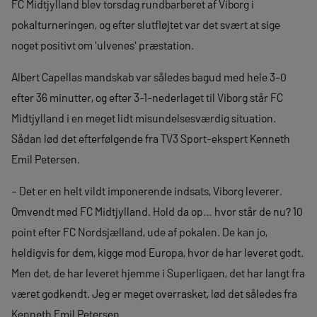
FC Midtjylland blev torsdag rundbarberet af Viborg i
pokalturneringen, og efter slutfløjtet var det svært at sige
noget positivt om 'ulvenes' præstation.
Albert Capellas mandskab var således bagud med hele 3-0
efter 36 minutter, og efter 3-1-nederlaget til Viborg står FC
Midtjylland i en meget lidt misundelsesværdig situation.
Sådan lød det efterfølgende fra TV3 Sport-ekspert Kenneth
Emil Petersen.
– Det er en helt vildt imponerende indsats, Viborg leverer.
Omvendt med FC Midtjylland. Hold da op… hvor står de nu? 10
point efter FC Nordsjælland, ude af pokalen. De kan jo,
heldigvis for dem, kigge mod Europa, hvor de har leveret godt.
Men det, de har leveret hjemme i Superligaen, det har langt fra
været godkendt. Jeg er meget overrasket, lød det således fra
Kenneth Emil Petersen.