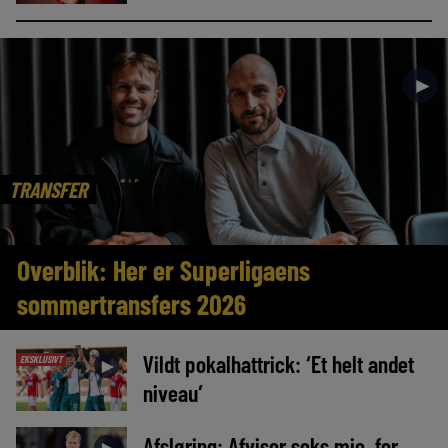
►
TRANSFER
Overblik: Her er Superligaens
sommertransfers 2026
Vildt pokalhattrick: ‘Et helt andet
EKSKLUSIVT
►
niveau’
Afsløring: Afviser seks mio. for
►