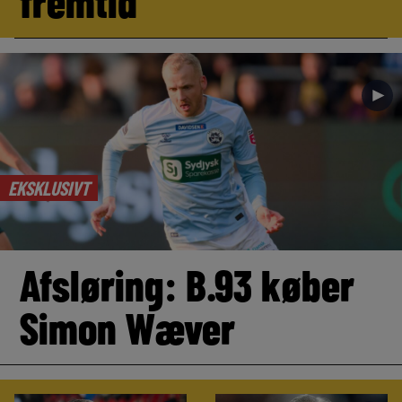
fremtid
►
EKSKLUSIVT
Afsløring: B.93 køber
Simon Wæver