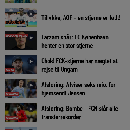
►
Tillykke, AGF – en stjerne er født!
TIPSBLADETS DOM
Farzam spår: FC København
TIPSBLADET SPECIAL
►
henter en stor stjerne
Chok! FCK-stjerne har nægtet at
►
rejse til Ungarn
LIGE NU
Afsløring: Afviser seks mio. for
►
hjemsendt Jensen
EKSKLUSIVT
Afsløring: Bombe – FCN slår alle
►
transferrekorder
EKSKLUSIVT