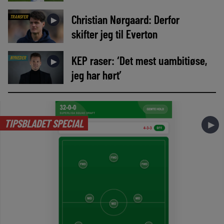
Christian Nørgaard: Derfor
TRANSFER
►
skifter jeg til Everton
KEP raser: ‘Det mest uambitiøse,
NYHEDER
►
jeg har hørt’
TIPSBLADET SPECIAL
►