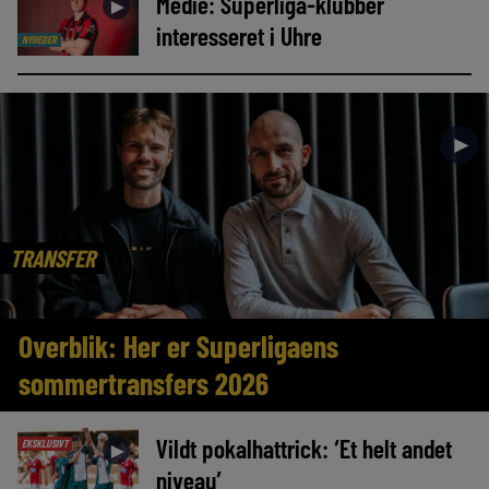
Medie: Superliga-klubber
►
interesseret i Uhre
NYHEDER
►
TRANSFER
Overblik: Her er Superligaens
sommertransfers 2026
Vildt pokalhattrick: ‘Et helt andet
EKSKLUSIVT
►
niveau’