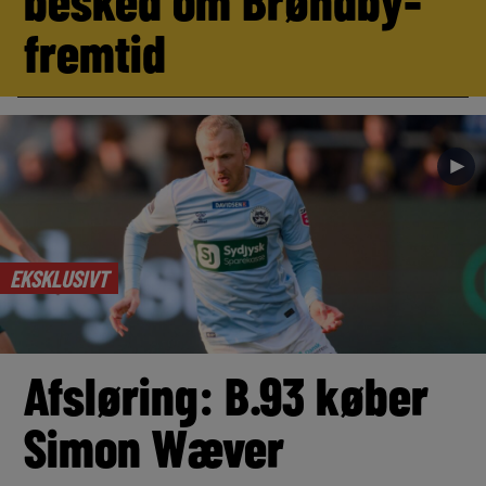
besked om Brøndby-
fremtid
►
EKSKLUSIVT
Afsløring: B.93 køber
Simon Wæver