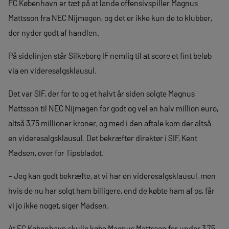
FC København er tæt på at lande offensivspiller Magnus
Mattsson fra NEC Nijmegen, og det er ikke kun de to klubber,
der nyder godt af handlen.
På sidelinjen står Silkeborg IF nemlig til at score et fint beløb
via en videresalgsklausul.
Det var SIF, der for to og et halvt år siden solgte Magnus
Mattsson til NEC Nijmegen for godt og vel en halv million euro,
altså 3,75 millioner kroner, og med i den aftale kom der altså
en videresalgsklausul. Det bekræfter direktør i SIF, Kent
Madsen, over for Tipsbladet.
– Jeg kan godt bekræfte, at vi har en videresalgsklausul, men
hvis de nu har solgt ham billigere, end de købte ham af os, får
vi jo ikke noget, siger Madsen.
At FC København skulle købe Magnus Mattsson for under 3,75