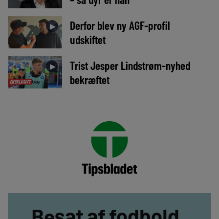
Derfor blev ny AGF-profil
►
udskiftet
Trist Jesper Lindstrøm-nyhed
►
bekræftet
EKSKLUSIVT
Besat af fodbold