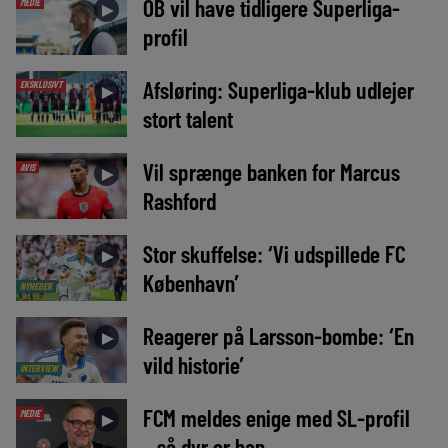
OB vil have tidligere Superliga-
MEDIE
►
profil
Afsløring: Superliga-klub udlejer
EKSKLUSIVT
►
stort talent
Vil sprænge banken for Marcus
AVIS
►
Rashford
Stor skuffelse: ‘Vi udspillede FC
►
København’
NYHEDER
Reagerer på Larsson-bombe: ‘En
►
vild historie’
INTERVIEW
FCM meldes enige med SL-profil
MEDIE
►
– så dyr er han