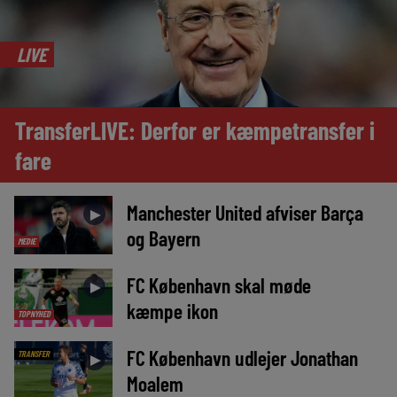
LIVE
TransferLIVE: Derfor er kæmpetransfer i
fare
Manchester United afviser Barça
►
og Bayern
MEDIE
FC København skal møde
►
kæmpe ikon
TOPNYHED
FC København udlejer Jonathan
TRANSFER
►
Moalem