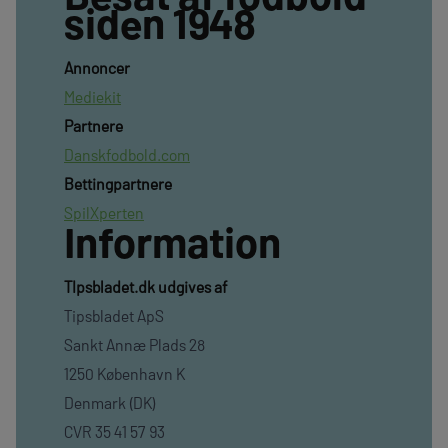
siden 1948
Annoncer
Mediekit
Partnere
Danskfodbold.com
Bettingpartnere
SpilXperten
Information
TIpsbladet.dk udgives af
Tipsbladet ApS
Sankt Annæ Plads 28
1250 København K
Denmark (DK)
CVR 35 41 57 93