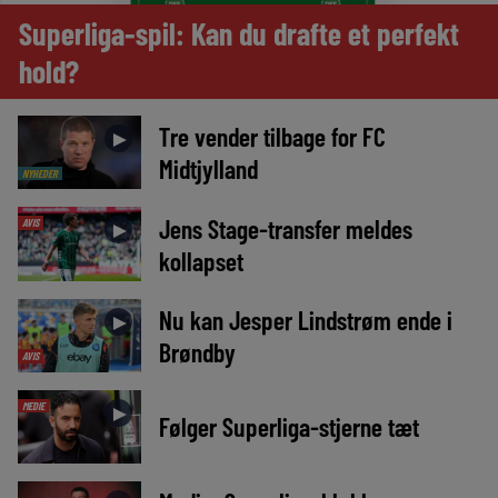
Superliga-spil: Kan du drafte et perfekt
hold?
Tre vender tilbage for FC
►
Midtjylland
NYHEDER
Jens Stage-transfer meldes
AVIS
►
kollapset
Nu kan Jesper Lindstrøm ende i
►
Brøndby
AVIS
MEDIE
►
Følger Superliga-stjerne tæt