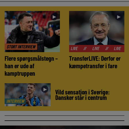
►
►
STORT INTERVIEW
//
LIVE
//
LIVE
//
LIVE
//
LIVE
Flere spørgsmålstegn –
TransferLIVE: Derfor er
han er ude af
kæmpetransfer i fare
kamptruppen
►
Vild sensation i Sverige:
Dansker står i centrum
INTERVIEW