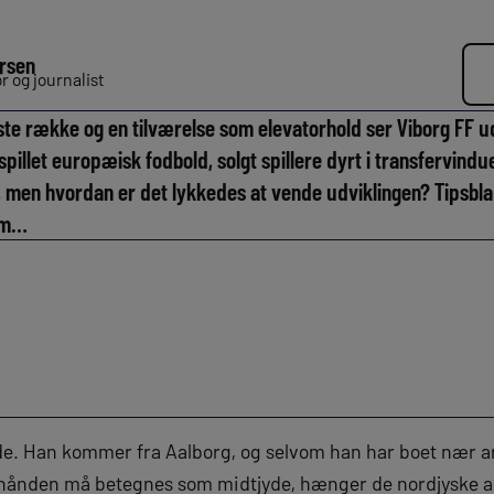
rsen
 og journalist
e række og en tilværelse som elevatorhold ser Viborg FF ud ti
pillet europæisk fodbold, solgt spillere dyrt i transfervindue
 men hvordan er det lykkedes at vende udviklingen? Tipsbla
om…
e. Han kommer fra Aalborg, og selvom han har boet nær ar
rhånden må betegnes som midtjyde, hænger de nordjyske a