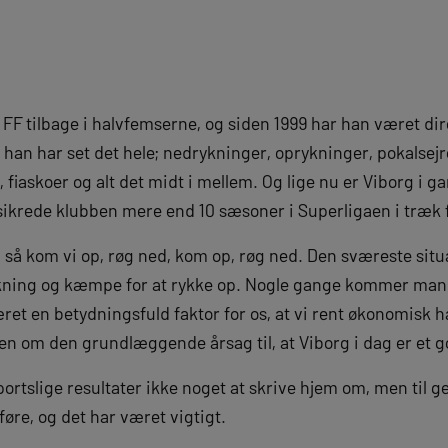
g FF tilbage i halvfemserne, og siden 1999 har han været di
 han har set det hele; nedrykninger, oprykninger, pokalsejre
 fiaskoer og alt det midt i mellem. Og lige nu er Viborg i g
r sikrede klubben mere end 10 sæsoner i Superligaen i træk f
 så kom vi op, røg ned, kom op, røg ned. Den sværeste situat
ykning og kæmpe for at rykke op. Nogle gange kommer man
et en betydningsfuld faktor for os, at vi rent økonomisk ha
en om den grundlæggende årsag til, at Viborg i dag er et g
sportslige resultater ikke noget at skrive hjem om, men til
øre, og det har været vigtigt.