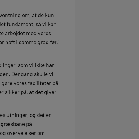
rventning om, at de kun
det fundament, så vi kan
ætte arbejdet med vores
ar haft i samme grad før,”
dlinger, som vi ikke har
igen. Dengang skulle vi
gøre vores faciliteter på
r sikker på, at det giver
beslutninger, og det er
nstgræsbane på
 og overvejelser om