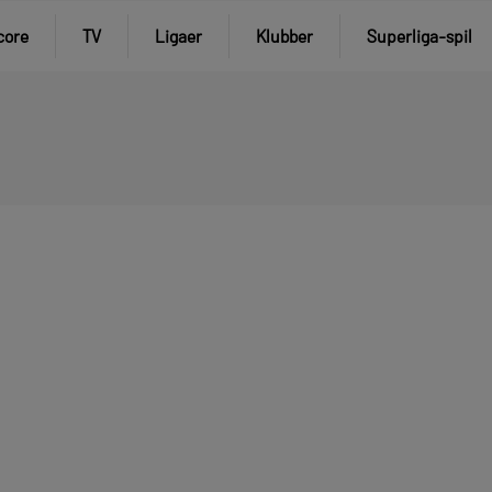
core
TV
Ligaer
Klubber
Superliga-spil