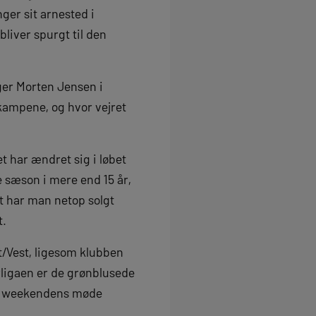
ger sit arnested i
bliver spurgt til den
iger Morten Jensen i
kampene, og hvor vejret
t har ændret sig i løbet
 sæson i mere end 15 år,
t har man netop solgt
t.
t/Vest, ligesom klubben
rligaen er de grønblusede
en weekendens møde