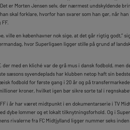
. Det er Morten Jensen selv, der nærmest undskyldende brin
han skal forklare, hvorfor han svarer som han gør, når han 
g FF.
e, ville en københavner nok sige, at det går rigtig godt,” s
rmandag, hvor Superligaen ligger stille på grund af lands
, der med en kliché var de grå mus i dansk fodbold, men de
dste sæsons syvendeplads har klubben netop haft sin bedste
pæisk fodbold for første gang i 20 år og på transfermarkede
illioner kroner, hvilket igen bør sikre sorte tal i regnskabe
 FF i år har været midtpunkt i en dokumentarserie i TV Mid
ed dybe lommer og et lokalt tilknytningsforhold. Og i Supe
ens rivalerne fra FC Midtjylland ligger nummer seks ind