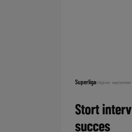
Superliga
Udgivet: september 2
Stort inte
succes