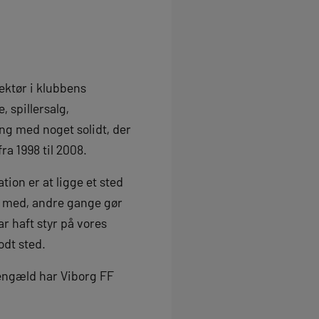
rektør i klubbens
, spillersalg,
ang med noget solidt, der
ra 1998 til 2008.
ion er at ligge et sted
 med, andre gange gør
r haft styr på vores
odt sted.
 gengæld har Viborg FF