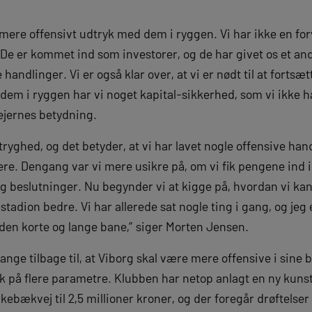
 mere offensivt udtryk med dem i ryggen. Vi har ikke en fo
De er kommet ind som investorer, og de har givet os et an
handlinger. Vi er også klar over, at vi er nødt til at forts
dem i ryggen har vi noget kapital-sikkerhed, som vi ikke h
ejernes betydning.
tryghed, og det betyder, at vi har lavet nogle offensive han
ere. Dengang var vi mere usikre på, om vi fik pengene ind 
og beslutninger. Nu begynder vi at kigge på, hvordan vi kan 
adion bedre. Vi har allerede sat nogle ting i gang, og jeg e
 den korte og lange bane,” siger Morten Jensen.
ange tilbage til, at Viborg skal være mere offensive i sine 
yk på flere parametre. Klubben har netop anlagt en ny ku
bækvej til 2,5 millioner kroner, og der foregår drøftelser