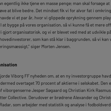
n egentlig ikke tjene en masse penge; man skal forsøge at 
ve at blive bedre. Det mindset fik vi for alvor fat i omkrin
 havde vi et par år, hvor vi glippede oprykning gennem pla
til at bygge på vores organisation, så vi kunne få et mere o
i gjort organisatorisk, og vi er blevet ved med at udvikle 
 hovedinvestorer, som kan stå klar i baggrunden, så vi kan
eringsmæssigt,” siger Morten Jensen.
anisation
jorde Viborg FF nyheden om, at en ny investorgruppe havde
 dermed overtaget 70 procent af aktierne i selskabet. Den e
f viborgenserne Jesper Søgaard og Christian Kirk Rasmusse
ter Collective. Derudover er brødrene Alexander og Christo
 Radar, som arbejder med statistik og analyse i fodboldverd