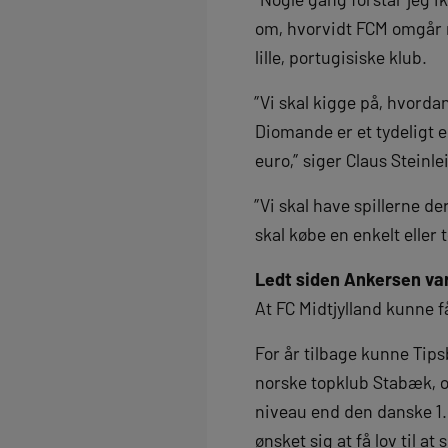
om, hvorvidt FCM omgår re
lille, portugisiske klub.
”Vi skal kigge på, hvorda
Diomande er et tydeligt ek
euro,” siger Claus Steinle
”Vi skal have spillerne d
skal købe en enkelt eller 
Ledt siden Ankersen var
At FC Midtjylland kunne 
For år tilbage kunne Tip
norske topklub Stabæk, o
niveau end den danske 1. D
ønsket sig at få lov til at