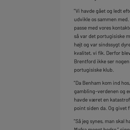
”Vi havde gået og ledt ef
udvikle os sammen med. De
passe med vores kontakter
så var det portugisiske ma
højt og var sindssygt dyre
kvalitet, vi fik. Derfor 
Brentford ikke ser nogen
portugisiske klub.
”Da Benham kom ind hos,
gambling-verdenen og er 
havde været en katastrof
point siden da. Og givet 
”Så jeg synes, man skal ha
Mafra meget bedre,” siger