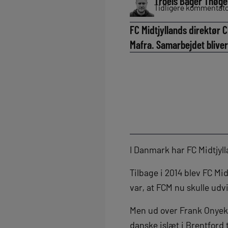
Troels Bager Thøge
Tidligere kommentator
FC Midtjyllands direktør 
Mafra. Samarbejdet bliver
I Danmark har FC Midtjyl
Tilbage i 2014 blev FC Mi
var, at FCM nu skulle udvi
Men ud over Frank Onyeka
danske islæt i Brentford