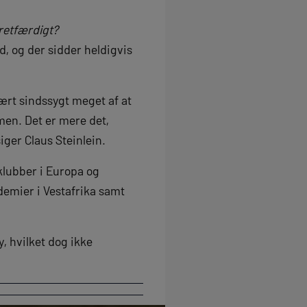
uretfærdigt?
d, og der sidder heldigvis
 lært sindssygt meget af at
men. Det er mere det,
iger Claus Steinlein.
klubber i Europa og
emier i Vestafrika samt
, hvilket dog ikke