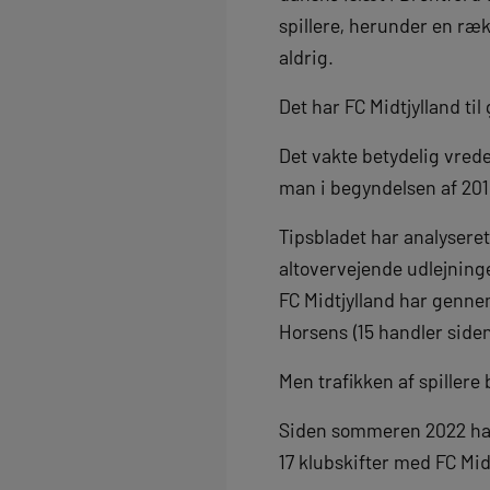
spillere, herunder en ræ
aldrig.
Det har FC Midtjylland t
Det vakte betydelig vrede
man i begyndelsen af 201
Tipsbladet har analyseret
altovervejende udlejninge
FC Midtjylland har gennem
Horsens (15 handler side
Men trafikken af spiller
Siden sommeren 2022 har F
17 klubskifter med FC Mid