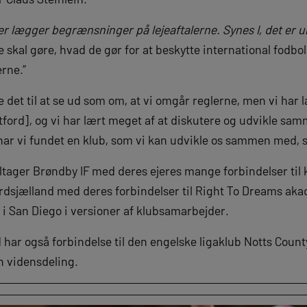
der lægger begrænsninger på lejeaftalerne. Synes I, det er 
e skal gøre, hvad de gør for at beskytte international fodbol
erne.”
ve det til at se ud som om, at vi omgår reglerne, men vi har
ford], og vi har lært meget af at diskutere og udvikle sam
har vi fundet en klub, som vi kan udvikle os sammen med, s
ltager Brøndby IF med deres ejeres mange forbindelser til 
sjælland med deres forbindelser til Right To Dreams akad
 San Diego i versioner af klubsamarbejder.
 har også forbindelse til den engelske ligaklub Notts County
n vidensdeling.