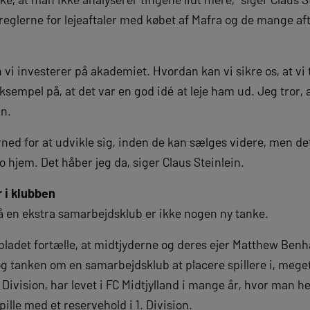
glerne for lejeaftaler med købet af Mafra og de mange afta
n vi investerer på akademiet. Hvordan kan vi sikre os, at 
sempel på, at det var en god idé at leje ham ud. Jeg tror, at
in.
erned for at udvikle sig, inden de kan sælges videre, men de
to hjem. Det håber jeg da, siger Claus Steinlein.
 i klubben
få en ekstra samarbejdsklub er ikke nogen ny tanke.
sbladet fortælle, at midtjyderne og deres ejer Matthew Ben
g tanken om en samarbejdsklub at placere spillere i, meget
ivision, har levet i FC Midtjylland i mange år, hvor man hel
 spille med et reservehold i 1. Division.