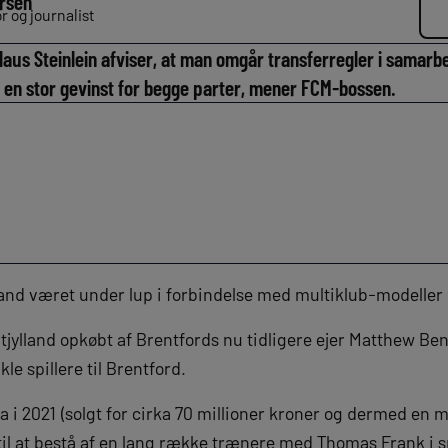
rsen
 og journalist
Claus Steinlein afviser, at man omgår transferregler i samar
 en stor gevinst for begge parter, mener FCM-bossen.
land været under lup i forbindelse med multiklub-modeller 
dtjylland opkøbt af Brentfords nu tidligere ejer Matthew B
kle spillere til Brentford.
 i 2021 (solgt for cirka 70 millioner kroner og dermed en 
 til at bestå af en lang række trænere med Thomas Frank i s