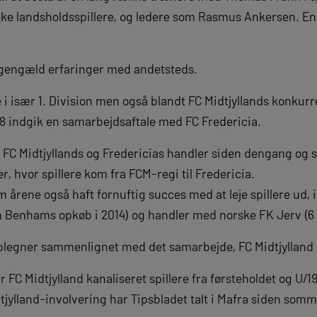
kke landsholdsspillere, og ledere som Rasmus Ankersen. En
il gengæld erfaringer med andetsteds.
 i især 1. Division men også blandt FC Midtjyllands konkurr
8 indgik en samarbejdsaftale med FC Fredericia.
 FC Midtjyllands og Fredericias handler siden dengang og s
r, hvor spillere kom fra FCM-regi til Fredericia.
 årene også haft fornuftig succes med at leje spillere ud, i
n Benhams opkøb i 2014) og handler med norske FK Jerv (6 
e blegner sammenlignet med det samarbejde, FC Midtjylland
C Midtjylland kanaliseret spillere fra førsteholdet og U/19-h
tjylland-involvering har Tipsbladet talt i Mafra siden somm