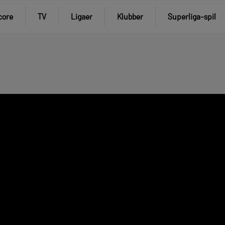
core
TV
Ligaer
Klubber
Superliga-spil