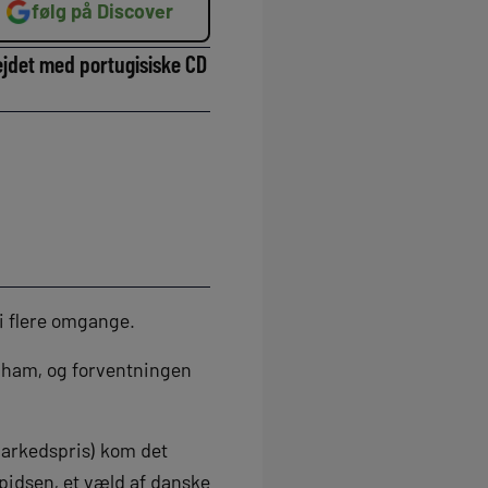
følg på Discover
bejdet med portugisiske CD
i flere omgange.
enham, og forventningen
markedspris) kom det
pidsen, et væld af danske