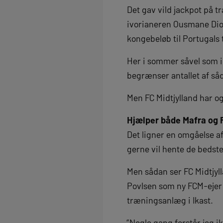
Det gav vild jackpot på tr
ivorianeren Ousmane Dioma
kongebeløb til Portugals 
Her i sommer såvel som i 
begrænser antallet af såd
Men FC Midtjylland har og
Hjælper både Mafra og
Det ligner en omgåelse af
gerne vil hente de bedste
Men sådan ser FC Midtjyll
Povlsen som ny FCM-ejer 
træningsanlæg i Ikast.
”Nogle gang forstår jeg i