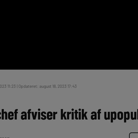
023 11:23 | Opdateret: august 18, 2023 17:43
hef afviser kritik af upop