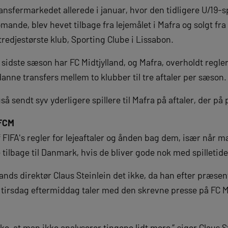
ansfermarkedet allerede i januar, hvor den tidligere U/19-spi
nde, blev hevet tilbage fra lejemålet i Mafra og solgt fra 
tredjestørste klub, Sporting Clube i Lissabon.
sidste sæson har FC Midtjylland, og Mafra, overholdt reglern
anne transfers mellem to klubber til tre aftaler per sæson.
så sendt syv yderligere spillere til Mafra på aftaler, der p
 FCM
 FIFA's regler for lejeaftaler og ånden bag dem, især når ma
 tilbage til Danmark, hvis de bliver gode nok med spilletide
ands direktør Claus Steinlein det ikke, da han efter præse
tirsdag eftermiddag taler med den skrevne presse på FC M
kke, at man ikke analyserer tingene lidt mere,” siger Claus 