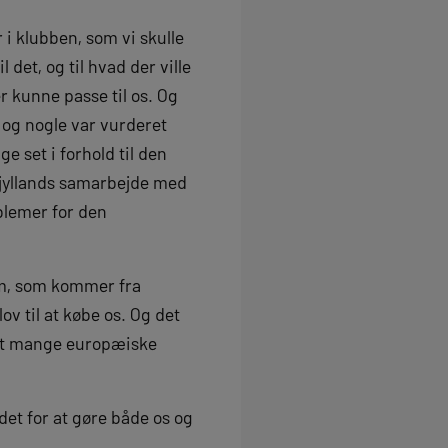
 i klubben, som vi skulle
et, og til hvad der ville
r kunne passe til os. Og
, og nogle var vurderet
e set i forhold til den
idtjyllands samarbejde med
blemer for den
am, som kommer fra
v til at købe os. Og det
ntet mange europæiske
 det for at gøre både os og