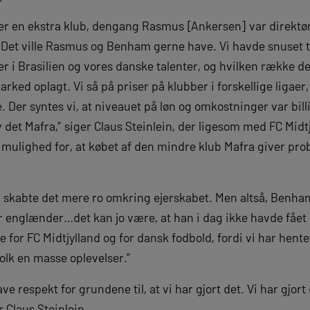
ter en ekstra klub, dengang Rasmus [Ankersen] var direktør
t ville Rasmus og Benham gerne have. Vi havde snuset til d
 i Brasilien og vores danske talenter, og hvilken række de
rked oplagt. Vi så på priser på klubber i forskellige ligaer
. Der syntes vi, at niveauet på løn og omkostninger var billig
blev det Mafra,” siger Claus Steinlein, der ligesom med FC M
 mulighed for, at købet af den mindre klub Mafra giver pro
 skabte det mere ro omkring ejerskabet. Men altså, Benh
englænder…det kan jo være, at han i dag ikke havde fået lo
e for FC Midtjylland og for dansk fodbold, fordi vi har he
folk en masse oplevelser.”
ve respekt for grundene til, at vi har gjort det. Vi har gjort
 Claus Steinlein.