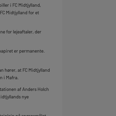
ller i FC Midtjylland,
FC Midtjylland for et
e for lejeaftaler, der
å papiret er permanente.
n hører, at FC Midtjylland
n i Mafra.
ntationen af Anders Holch
idtjyllands nye
Steinlein på spørgsmålet