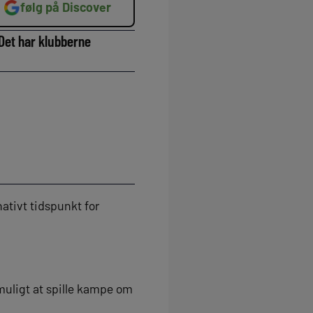
følg på Discover
Det har klubberne
ativt tidspunkt for
muligt at spille kampe om