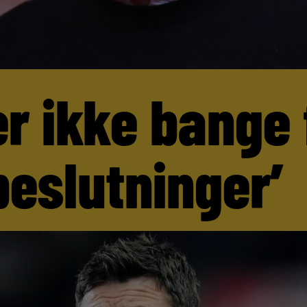
er ikke bange 
beslutninger’