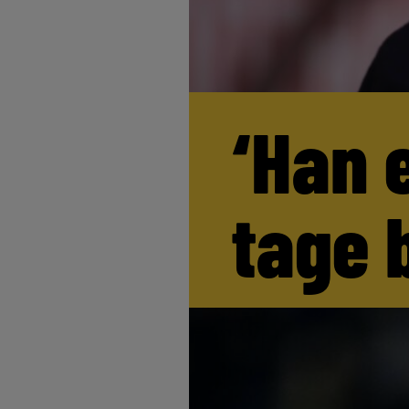
‘Han 
tage 