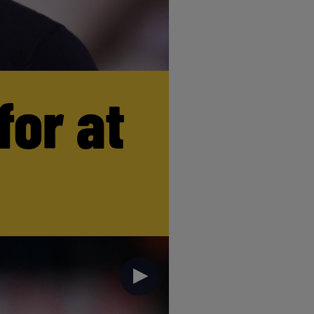
for at
►