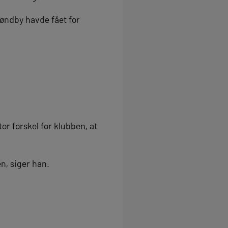
røndby havde fået for
or forskel for klubben, at
en, siger han.