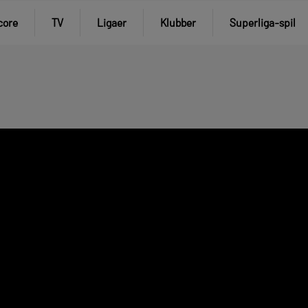
core
TV
Ligaer
Klubber
Superliga-spil