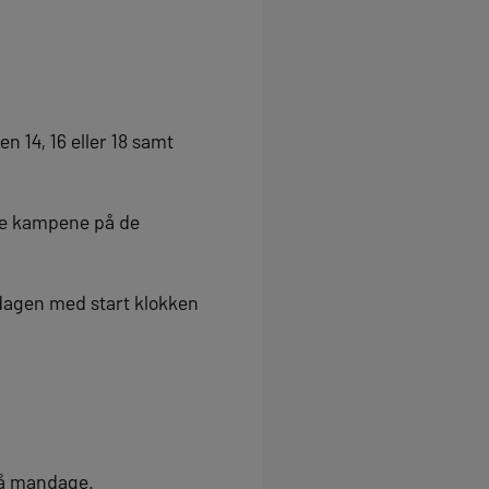
n 14, 16 eller 18 samt
kle kampene på de
dagen med start klokken
på mandage.