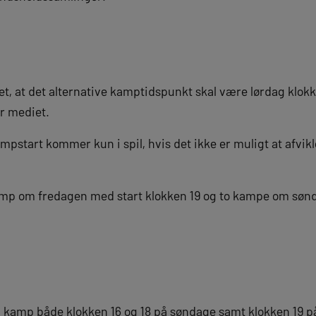
t, at det alternative kamptidspunkt skal være lørdag klokke
er mediet.
mpstart kommer kun i spil, hvis det ikke er muligt at afvi
kamp om fredagen med start klokken 19 og to kampe om søn
n kamp både klokken 16 og 18 på søndage samt klokken 19 