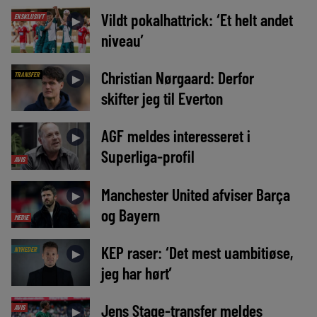
Vildt pokalhattrick: ‘Et helt andet
EKSKLUSIVT
►
niveau’
Christian Nørgaard: Derfor
TRANSFER
►
skifter jeg til Everton
AGF meldes interesseret i
►
Superliga-profil
AVIS
Manchester United afviser Barça
►
og Bayern
MEDIE
KEP raser: ‘Det mest uambitiøse,
NYHEDER
►
jeg har hørt’
Jens Stage-transfer meldes
AVIS
►