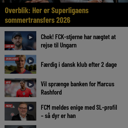
Overblik: Her er Superligaens
sommertransfers 2026
Chok! FCK-stjerne har nægtet at
►
rejse til Ungarn
LIGE NU
EKSKLUSIVT
►
Færdig i dansk klub efter 2 dage
Vil sprænge banken for Marcus
AVIS
►
Rashford
FCM meldes enige med SL-profil
MEDIE
►
– så dyr er han