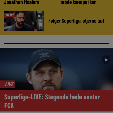
Jonathan Moalem
møde kæmpe ikon
MEDIE
►
Følger Superliga-stjerne tæt
►
LIVE
Superliga-LIVE: Stegende hede venter
FCK