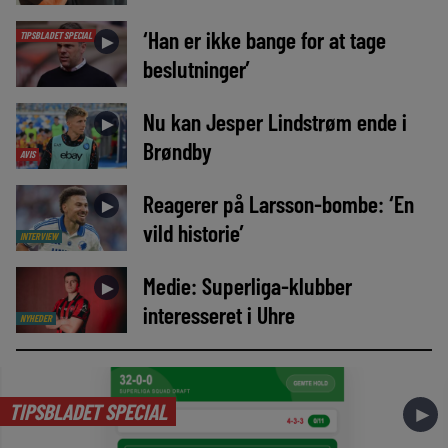
‘Han er ikke bange for at tage
TIPSBLADET SPECIAL
►
beslutninger’
Nu kan Jesper Lindstrøm ende i
►
Brøndby
AVIS
Reagerer på Larsson-bombe: ‘En
►
vild historie’
INTERVIEW
Medie: Superliga-klubber
►
interesseret i Uhre
NYHEDER
TIPSBLADET SPECIAL
►