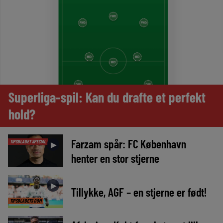
Superliga-spil: Kan du drafte et perfekt
hold?
Farzam spår: FC København
TIPSBLADET SPECIAL
►
henter en stor stjerne
►
Tillykke, AGF – en stjerne er født!
TIPSBLADETS DOM