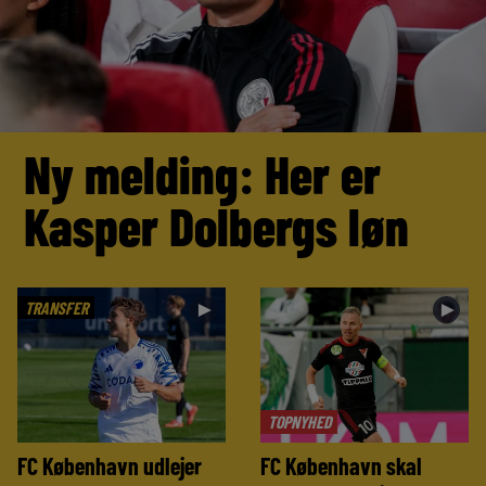
Ny melding: Her er
Kasper Dolbergs løn
TRANSFER
►
►
TOPNYHED
FC København udlejer
FC København skal