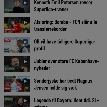
Kenneth Emil Petersen revser
►
Superliga-træner
NYHEDER
Afsløring: Bombe – FCN slår alle
►
transferrekorder
EKSKLUSIVT
OB vil have tidligere Superliga-
MEDIE
►
profil
Jubler over store FC København-
►
nyheder
INTERVIEW
Sønderjyske har bedt Magnus
►
Jensen holde sig væk
MEDIE
Legende til Bayern: Hent tidl. SL-
NYHEDER
►
stjerne