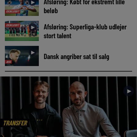
Afsløring: Købt for ekstremt lille
►
beløb
EKSKLUSIVT
Afsløring: Superliga-klub udlejer
EKSKLUSIVT
►
stort talent
►
Dansk angriber sat til salg
AVIS
►
TRANSFER