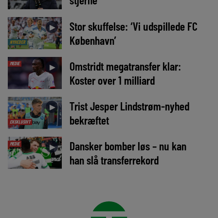
Stor skuffelse: ‘Vi udspillede FC
►
København’
NYHEDER
Omstridt megatransfer klar:
MEDIE
►
Koster over 1 milliard
Trist Jesper Lindstrøm-nyhed
►
bekræftet
EKSKLUSIVT
Dansker bomber løs – nu kan
MEDIE
►
han slå transferrekord