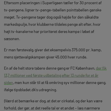
Eftersom placeringen i Superligaen tæller for 30 procent af
tv-pengene, ligner tv-penge-tabellen pointtabellen ganske
meget. Tv-pengene tager dog også højde for den såkaldte
markedspulje, hvor klubberne tildeles penge alt efter, hvor
højt tv-kanalerne har prioriteret deres kampe i løbet af
sæsonen.
Er man førstevalg, giver det eksempelvis 375.000 pr. kamp,
mens sjettevalgskampen giver 45.000 hver runde.
En af de helt store tabere denne gang er FC København,
der fik
13,7 millioner ved første udbetaling efter 13 runde for et år
siden
, men kun står til at få omkring syv millioner denne gang,
ifølge tipsbladet.dk’s udregning.
(Værd at bemærke er dog, at det er cirkatal, og der kan være
forhold, der gør, at det reelle tal er et andet – læs nærmere