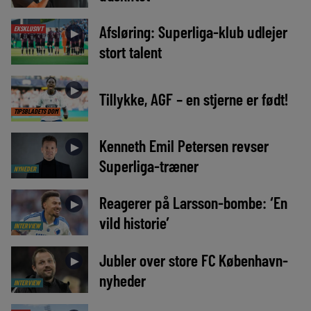
Afsløring: Superliga-klub udlejer
EKSKLUSIVT
►
stort talent
►
Tillykke, AGF – en stjerne er født!
TIPSBLADETS DOM
Kenneth Emil Petersen revser
►
Superliga-træner
NYHEDER
Reagerer på Larsson-bombe: ‘En
►
vild historie’
INTERVIEW
Jubler over store FC København-
►
nyheder
INTERVIEW