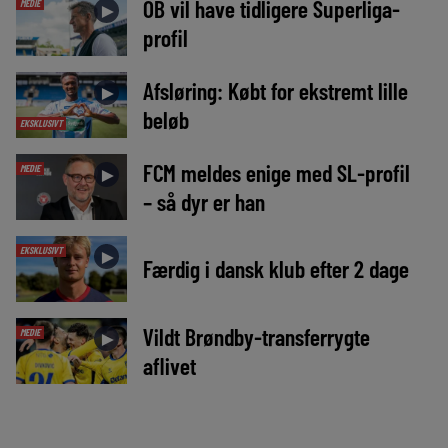
OB vil have tidligere Superliga-
MEDIE
►
profil
Afsløring: Købt for ekstremt lille
►
beløb
EKSKLUSIVT
FCM meldes enige med SL-profil
MEDIE
►
– så dyr er han
EKSKLUSIVT
►
Færdig i dansk klub efter 2 dage
Vildt Brøndby-transferrygte
MEDIE
►
aflivet