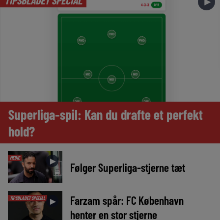
TIPSBLADET SPECIAL
►
Superliga-spil: Kan du drafte et perfekt
hold?
MEDIE
►
Følger Superliga-stjerne tæt
Farzam spår: FC København
TIPSBLADET SPECIAL
►
henter en stor stjerne