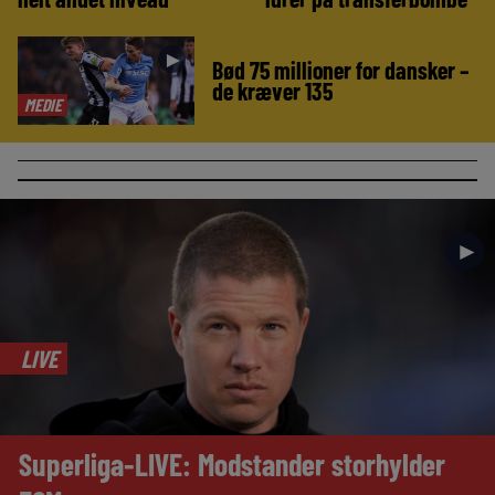
►
Bød 75 millioner for dansker –
de kræver 135
MEDIE
►
LIVE
Superliga-LIVE: Modstander storhylder