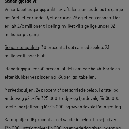
Sådan gjorde vi:
Vi har taget udgangspunkt i tv-aftalen, som uddeles tre gange
om året: efter runde 13, efter runde 26 og efter sæsonen. Der
er i alt 275 millioner til deling, hvilket vil sige lige under 92
millioner pr. gang.
Solidaritetspuljen
: 30 procent af det samlede beløb. 2,1
millioner til hver klub.
Placeringspuljen
: 30 procent af det samlede beløb. Fordeles
efter klubbernes placering i Superliga-tabellen.
Markedspuljen
: 24 procent af det samlede beløb. Første- og
andetvalg på tv får 325.000, tredje- og fjerdevalg får 90.000,
femte- og sjettevalg får 45.000, og syvendevalg får ingenting.
Kamppuljen
: 16 procent af det samlede beløb. En sejr giver
175.000, uafgjort giver 65.000, og et nederlag giver ingenting.