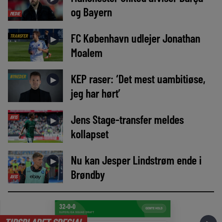
og Bayern
MEDIE
FC København udlejer Jonathan
TRANSFER
►
Moalem
KEP raser: ‘Det mest uambitiøse,
NYHEDER
►
jeg har hørt’
Jens Stage-transfer meldes
AVIS
►
kollapset
Nu kan Jesper Lindstrøm ende i
►
Brøndby
AVIS