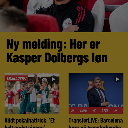
Ny melding: Her er
Kasper Dolbergs løn
EKSKLUSIVT
►
►
//
LIVE
//
LIVE
//
LIVE
//
Vildt pokalhattrick: ‘Et
TransferLIVE: Barcelona
helt andet niveau’
lurer på transferbombe