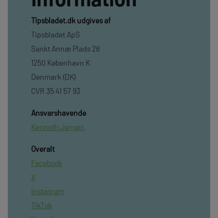
TIpsbladet.dk udgives af
Tipsbladet ApS
Sankt Annæ Plads 28
1250 København K
Denmark (DK)
CVR 35 41 57 93
Ansvarshavende
Kenneth Jensen
Overalt
Facebook
X
Instagram
TikTok