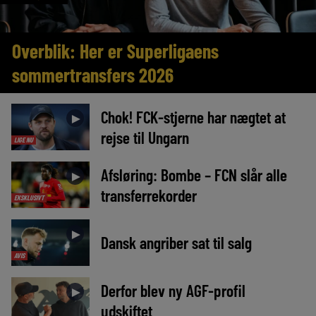
Overblik: Her er Superligaens
sommertransfers 2026
Chok! FCK-stjerne har nægtet at
►
rejse til Ungarn
LIGE NU
Afsløring: Bombe – FCN slår alle
►
transferrekorder
EKSKLUSIVT
►
Dansk angriber sat til salg
AVIS
Derfor blev ny AGF-profil
►
udskiftet