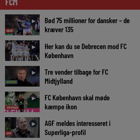
FCM
Bød 75 millioner for dansker – de
►
kræver 135
MEDIE
Her kan du se Debrecen mod FC
►
København
Tre vender tilbage for FC
►
Midtjylland
NYHEDER
FC København skal møde
►
kæmpe ikon
TOPNYHED
AGF meldes interesseret i
►
Superliga-profil
AVIS