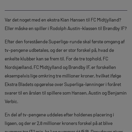
Var det noget med en ekstra Kian Hansen til FC Midtjylland?
Eller måske en spiller i Rodolph Austin-klassen til Brøndby IF?
Efter den forestående Superliga-runde skal første omgang af
tv-pengene udbetales, og der er stor forskel på, hvad de
enkelte klubber kan se frem til. For de tre tophold, FC
Nordsjælland, FC Midtjylland og Brøndby IF, er forskellen
eksempelvis lige omkring tre millioner kroner, hvilket ifølge
Ekstra Bladets opgørelse over Superliga-lønninger i foråret
svarer til en årsløn til spillere som Hansen, Austin og Benjamin
Verbic.
En del af tv-pengene uddeles efter holdenes placering i
ligaen, og der er 2,8 millioner kroners forskel på at blive
nummer tre (3,1 mio. kr.) og nummer ét (5,9). Derudover giver