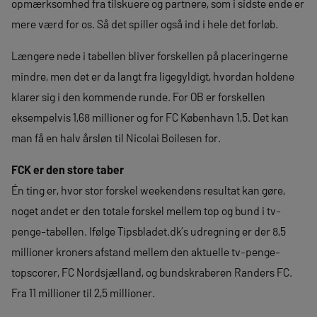
opmærksomhed fra tilskuere og partnere, som i sidste ende er
mere værd for os. Så det spiller også ind i hele det forløb.
Længere nede i tabellen bliver forskellen på placeringerne
mindre, men det er da langt fra ligegyldigt, hvordan holdene
klarer sig i den kommende runde. For OB er forskellen
eksempelvis 1,68 millioner og for FC København 1,5. Det kan
man få en halv årsløn til Nicolai Boilesen for.
FCK er den store taber
Én ting er, hvor stor forskel weekendens resultat kan gøre,
noget andet er den totale forskel mellem top og bund i tv-
penge-tabellen. Ifølge Tipsbladet.dk’s udregning er der 8,5
millioner kroners afstand mellem den aktuelle tv-penge-
topscorer, FC Nordsjælland, og bundskraberen Randers FC.
Fra 11 millioner til 2,5 millioner.