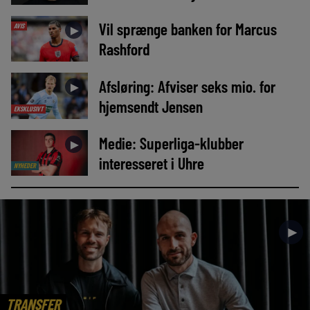
Vil sprænge banken for Marcus
AVIS
►
Rashford
Afsløring: Afviser seks mio. for
►
hjemsendt Jensen
EKSKLUSIVT
Medie: Superliga-klubber
►
interesseret i Uhre
NYHEDER
►
TRANSFER