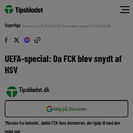
Superliga
Udgivet: juli 31, 2008 15:13 | Opdateret: august 21, 2012 05:00
UEFA-special: Da FCK blev snydt af
HSV
Tipsbladet.dk
følg på Discover
‘Messias fra helvede’, døbte FCK-fans dommeren, der hjalp til med den
tyske sejr.