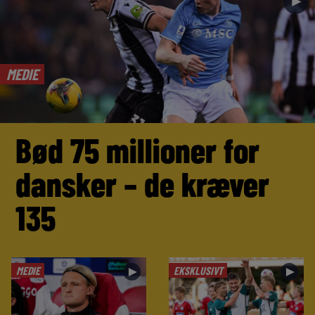
►
MEDIE
Bød 75 millioner for
dansker – de kræver
135
MEDIE
EKSKLUSIVT
►
►