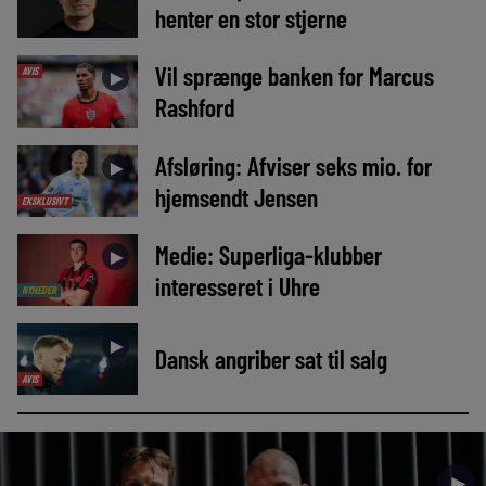
henter en stor stjerne
Vil sprænge banken for Marcus
AVIS
►
Rashford
Afsløring: Afviser seks mio. for
►
hjemsendt Jensen
EKSKLUSIVT
Medie: Superliga-klubber
►
interesseret i Uhre
NYHEDER
►
Dansk angriber sat til salg
AVIS
►