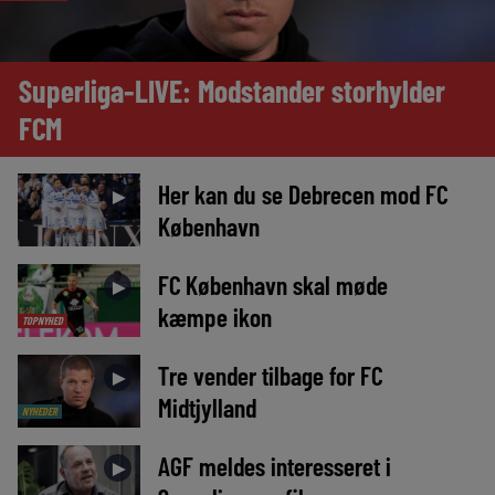
Superliga-LIVE: Modstander storhylder
FCM
Her kan du se Debrecen mod FC
►
København
FC København skal møde
►
kæmpe ikon
TOPNYHED
Tre vender tilbage for FC
►
Midtjylland
NYHEDER
AGF meldes interesseret i
►