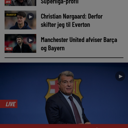
Superliga-profil
AVIS
Christian Nørgaard: Derfor
TRANSFER
►
skifter jeg til Everton
Manchester United afviser Barça
►
og Bayern
MEDIE
►
LIVE