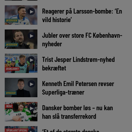
Reagerer på Larsson-bombe: ‘En
►
vild historie’
INTERVIEW
Jubler over store FC København-
►
nyheder
INTERVIEW
Trist Jesper Lindstrøm-nyhed
►
bekræftet
EKSKLUSIVT
Kenneth Emil Petersen revser
►
Superliga-træner
NYHEDER
Dansker bomber løs – nu kan
MEDIE
►
han slå transferrekord
‘Et af de største danske
TIPSBLADET SPECIAL