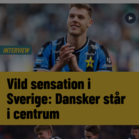
►
INTERVIEW
Vild sensation i
Sverige: Dansker står
i centrum