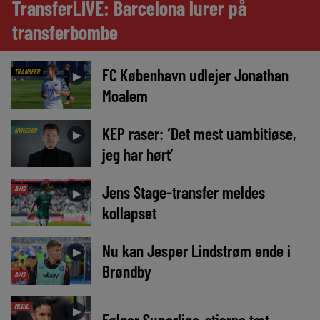
TransferLIVE: Barcelona lurer på
transferbombe
FC København udlejer Jonathan
TRANSFER
►
Moalem
KEP raser: ‘Det mest uambitiøse,
NYHEDER
►
jeg har hørt’
Jens Stage-transfer meldes
AVIS
►
kollapset
Nu kan Jesper Lindstrøm ende i
►
Brøndby
AVIS
MEDIE
►
Følger Superliga-stjerne tæt