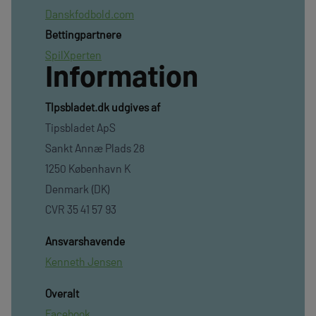
Danskfodbold.com
Bettingpartnere
SpilXperten
Information
TIpsbladet.dk udgives af
Tipsbladet ApS
Sankt Annæ Plads 28
1250 København K
Denmark (DK)
CVR 35 41 57 93
Ansvarshavende
Kenneth Jensen
Overalt
Facebook