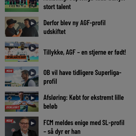
stort talent
Derfor blev ny AGF-profil
►
udskiftet
►
Tillykke, AGF – en stjerne er født!
TIPSBLADETS DOM
OB vil have tidligere Superliga-
MEDIE
►
profil
Afsløring: Købt for ekstremt lille
►
beløb
EKSKLUSIVT
FCM meldes enige med SL-profil
MEDIE
►
– så dyr er han