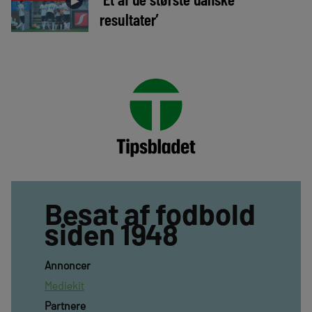
►
resultater’
Besat af fodbold
siden 1948
Annoncer
Mediekit
Partnere