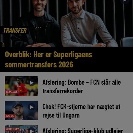
TRANSFER
Overblik: Her er Superligaens
sommertransfers 2026
Afsløring: Bombe – FCN slår alle
►
transferrekorder
EKSKLUSIVT
Chok! FCK-stjerne har nægtet at
►
rejse til Ungarn
LIGE NU
Afsløring: Superliga-klub udlejer
EKSKLUSIVT
►