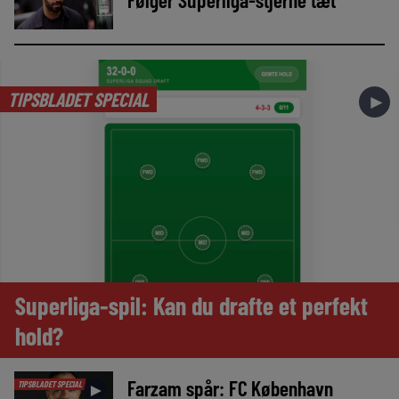
TIPSBLADET SPECIAL
►
Superliga-spil: Kan du drafte et perfekt
hold?
Farzam spår: FC København
TIPSBLADET SPECIAL
►