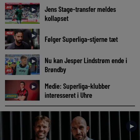
Jens Stage-transfer meldes
AVIS
►
kollapset
MEDIE
►
Følger Superliga-stjerne tæt
Nu kan Jesper Lindstrøm ende i
►
Brøndby
AVIS
Medie: Superliga-klubber
►
interesseret i Uhre
NYHEDER
►