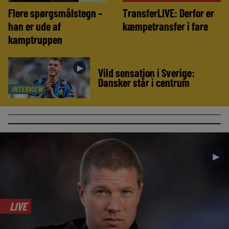
Flere spørgsmålstegn –
TransferLIVE: Derfor er
han er ude af
kæmpetransfer i fare
kamptruppen
►
Vild sensation i Sverige:
Dansker står i centrum
INTERVIEW
►
LIVE