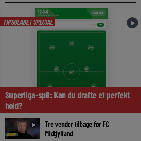
TIPSBLADET SPECIAL
►
Superliga-spil: Kan du drafte et perfekt
hold?
Tre vender tilbage for FC
►
Midtjylland
NYHEDER