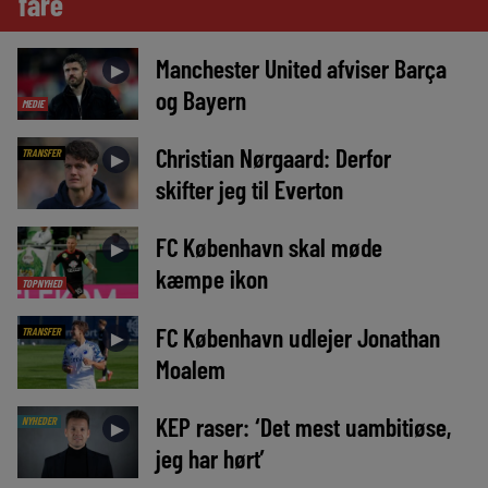
fare
Manchester United afviser Barça
►
og Bayern
MEDIE
Christian Nørgaard: Derfor
TRANSFER
►
skifter jeg til Everton
FC København skal møde
►
kæmpe ikon
TOPNYHED
FC København udlejer Jonathan
TRANSFER
►
Moalem
KEP raser: ‘Det mest uambitiøse,
NYHEDER
►
jeg har hørt’