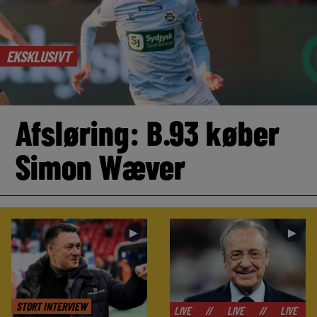
EKSKLUSIVT
Afsløring: B.93 køber
Simon Wæver
►
►
STORT INTERVIEW
//
LIVE
//
LIVE
//
LIVE
//
LIVE