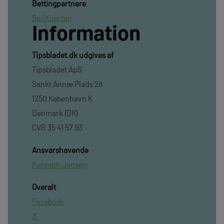
Bettingpartnere
SpilXperten
Information
TIpsbladet.dk udgives af
Tipsbladet ApS
Sankt Annæ Plads 28
1250 København K
Denmark (DK)
CVR 35 41 57 93
Ansvarshavende
Kenneth Jensen
Overalt
Facebook
X