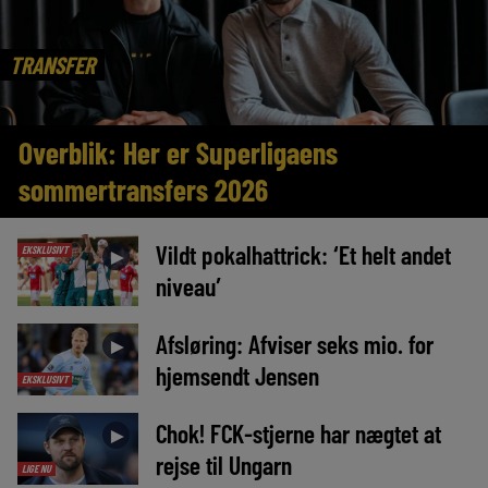
TRANSFER
Overblik: Her er Superligaens
sommertransfers 2026
Vildt pokalhattrick: ‘Et helt andet
EKSKLUSIVT
►
niveau’
Afsløring: Afviser seks mio. for
►
hjemsendt Jensen
EKSKLUSIVT
Chok! FCK-stjerne har nægtet at
►
rejse til Ungarn
LIGE NU