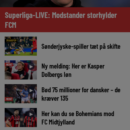
Superliga-LIVE: Modstander storhylder
FCM
TRANSFER
Sønderjyske-spiller tæt på skifte
Ny melding: Her er Kasper
MEDIE
►
Dolbergs løn
Bød 75 millioner for dansker – de
►
kræver 135
MEDIE
Her kan du se Bohemians mod
►
FC Midtjylland