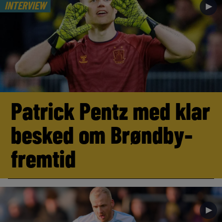
INTERVIEW
►
Patrick Pentz med klar
besked om Brøndby-
fremtid
►