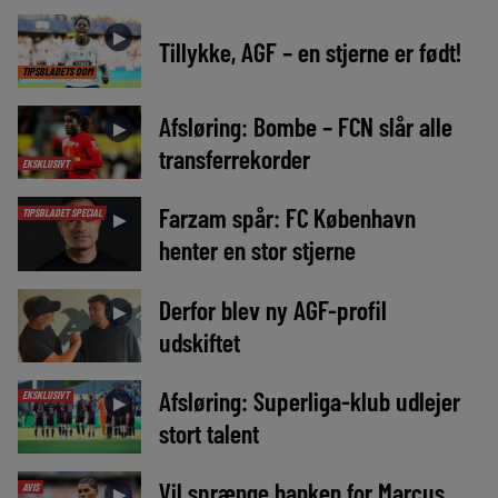
►
Tillykke, AGF – en stjerne er født!
TIPSBLADETS DOM
Afsløring: Bombe – FCN slår alle
►
transferrekorder
EKSKLUSIVT
Farzam spår: FC København
TIPSBLADET SPECIAL
►
henter en stor stjerne
Derfor blev ny AGF-profil
►
udskiftet
Afsløring: Superliga-klub udlejer
EKSKLUSIVT
►
stort talent
Vil sprænge banken for Marcus
AVIS
►