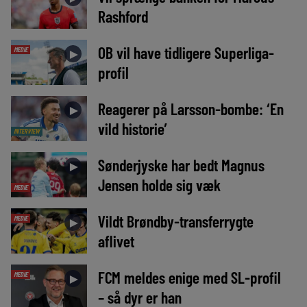
Rashford
OB vil have tidligere Superliga-
MEDIE
►
profil
Reagerer på Larsson-bombe: ‘En
►
vild historie’
INTERVIEW
Sønderjyske har bedt Magnus
►
Jensen holde sig væk
MEDIE
Vildt Brøndby-transferrygte
MEDIE
►
aflivet
FCM meldes enige med SL-profil
MEDIE
►
– så dyr er han