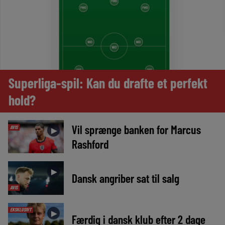
Superliga-spil: Kan du drafte et perfekt
hold?
Vil sprænge banken for Marcus
AVIS
►
Rashford
►
Dansk angriber sat til salg
AVIS
EKSKLUSIVT
►
Færdig i dansk klub efter 2 dage