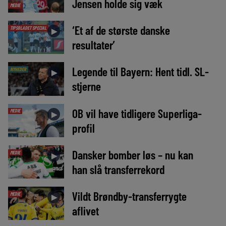
Jensen holde sig væk
MEDIE
‘Et af de største danske
TIPSBLADET SPECIAL
►
resultater’
Legende til Bayern: Hent tidl. SL-
NYHEDER
►
stjerne
OB vil have tidligere Superliga-
MEDIE
►
profil
Dansker bomber løs – nu kan
MEDIE
►
han slå transferrekord
Vildt Brøndby-transferrygte
MEDIE
►
aflivet