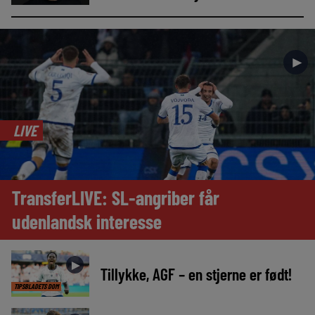
►
LIVE
TransferLIVE: SL-angriber får
udenlandsk interesse
►
Tillykke, AGF – en stjerne er født!
TIPSBLADETS DOM