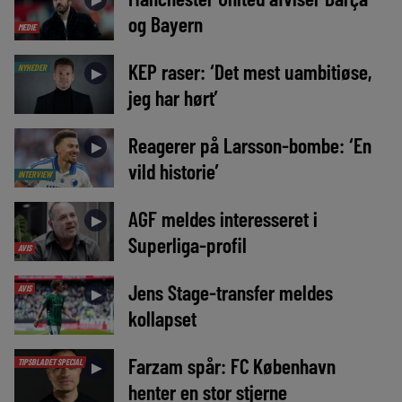
og Bayern
MEDIE
KEP raser: ‘Det mest uambitiøse,
NYHEDER
►
jeg har hørt’
Reagerer på Larsson-bombe: ‘En
►
vild historie’
INTERVIEW
AGF meldes interesseret i
►
Superliga-profil
AVIS
Jens Stage-transfer meldes
AVIS
►
kollapset
Farzam spår: FC København
TIPSBLADET SPECIAL
►
henter en stor stjerne