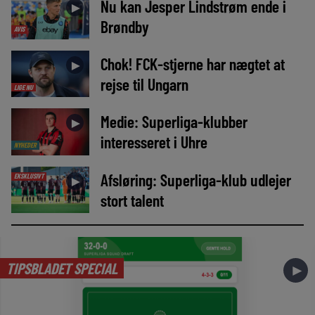
Nu kan Jesper Lindstrøm ende i
►
Brøndby
AVIS
Chok! FCK-stjerne har nægtet at
►
rejse til Ungarn
LIGE NU
Medie: Superliga-klubber
►
interesseret i Uhre
NYHEDER
Afsløring: Superliga-klub udlejer
EKSKLUSIVT
►
stort talent
TIPSBLADET SPECIAL
►