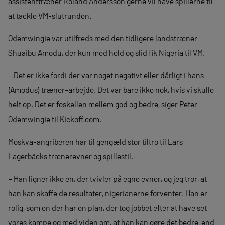
assistenttræner Roland Andersson gerne vil have spillerne til
at tackle VM-slutrunden.
Odemwingie var utilfreds med den tidligere landstræner
Shuaibu Amodu, der kun med held og slid fik Nigeria til VM.
– Det er ikke fordi der var noget negativt eller dårligt i hans
(Amodus) træner-arbejde. Det var bare ikke nok, hvis vi skulle
helt op. Det er foskellen mellem god og bedre, siger Peter
Odemwingie til Kickoff.com.
Moskva-angriberen har til gengæld stor tiltro til Lars
Lagerbäcks trænerevner og spillestil.
– Han ligner ikke en, der tvivler på egne evner, og jeg tror, at
han kan skaffe de resultater, nigerianerne forventer. Han er
rolig, som en der har en plan, der tog jobbet efter at have set
vores kampe og med viden om, at han kan gøre det bedre, end