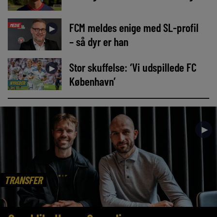
FCM meldes enige med SL-profil
MEDIE
►
– så dyr er han
Stor skuffelse: ‘Vi udspillede FC
►
København’
NYHEDER
►
TRANSFER