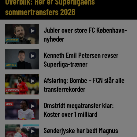
Overblik: Her er Superligaens
sommertransfers 2026
Jubler over store FC København-
►
nyheder
INTERVIEW
Kenneth Emil Petersen revser
►
Superliga-træner
NYHEDER
Afsløring: Bombe – FCN slår alle
►
transferrekorder
EKSKLUSIVT
Omstridt megatransfer klar:
MEDIE
►
Koster over 1 milliard
Sønderjyske har bedt Magnus
►