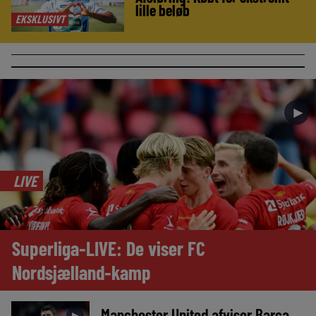
lille beløb
EKSKLUSIVT
►
LIVE
Superliga-LIVE: De viser FC
Nordsjælland-kamp
Manchester United afviser Barça
►