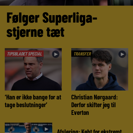
Følger Superliga-
stjerne tæt
TIPSBLADET SPECIAL
TRANSFER
►
►
‘Han er ikke bange for at
Christian Nørgaard:
tage beslutninger’
Derfor skifter jeg til
Everton
►
Afsløring: Købt for ekstremt