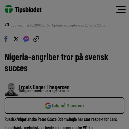
VM
Udgivet: maj 25, 2010 20:34 | Opdateret: september 20, 2012 20:37
Nigeria-angriber tror på svensk
succes
Troels Bager Thøgersen
Tidligere kommentator og journalist
følg på Discover
Russisk/nigerianske Peter Osaze Odemwingie har stor respekt for Lars
Lagerbäcks metodiske arbejde i den nigerianske VM-lejr.