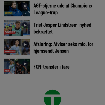
AGF-stjerne ude af Champions
►
League-trup
NYHEDER
Trist Jesper Lindstrøm-nyhed
►
bekræftet
EKSKLUSIVT
Afsløring: Afviser seks mio. for
►
hjemsendt Jensen
EKSKLUSIVT
►
FCM-transfer i fare
MEDIE