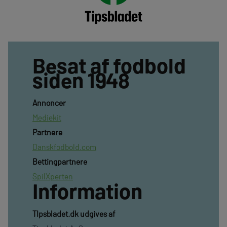
Besat af fodbold
siden 1948
Annoncer
Mediekit
Partnere
Danskfodbold.com
Bettingpartnere
SpilXperten
Information
TIpsbladet.dk udgives af