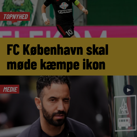
TOPNYHED
FC København skal
møde kæmpe ikon
MEDIE
►