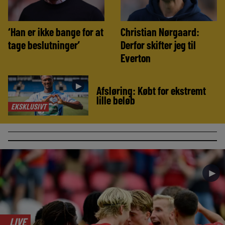
‘Han er ikke bange for at
Christian Nørgaard:
tage beslutninger’
Derfor skifter jeg til
Everton
►
Afsløring: Købt for ekstremt
lille beløb
EKSKLUSIVT
►
LIVE