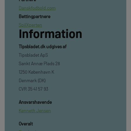
Danskfodbold.com
Bettingpartnere
SpilXperten
Information
TIpsbladet.dk udgives af
Tipsbladet ApS
Sankt Annæ Plads 28
1250 København K
Denmark (DK)
CVR 35 41 57 93
Ansvarshavende
Kenneth Jensen
Overalt