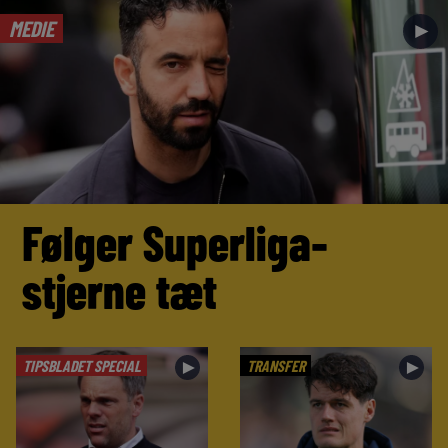
MEDIE
►
Følger Superliga-
stjerne tæt
TIPSBLADET SPECIAL
TRANSFER
►
►