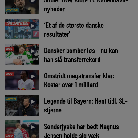
►
nyheder
INTERVIEW
‘Et af de største danske
TIPSBLADET SPECIAL
►
resultater’
Dansker bomber løs – nu kan
MEDIE
►
han slå transferrekord
Omstridt megatransfer klar:
MEDIE
►
Koster over 1 milliard
Legende til Bayern: Hent tidl. SL-
NYHEDER
►
stjerne
Sønderjyske har bedt Magnus
►
Jensen holde sig væk
MEDIE