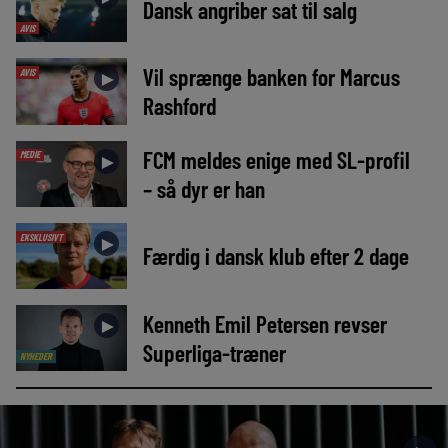
Dansk angriber sat til salg
AVIS
Vil sprænge banken for Marcus
AVIS
►
Rashford
FCM meldes enige med SL-profil
MEDIE
►
– så dyr er han
EKSKLUSIVT
►
Færdig i dansk klub efter 2 dage
Kenneth Emil Petersen revser
►
Superliga-træner
NYHEDER