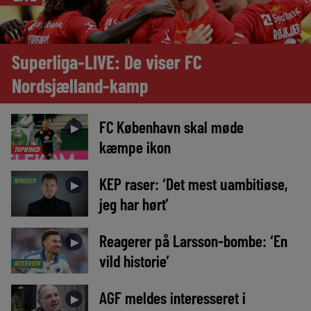
Superliga-LIVE: De viser FC
Nordsjælland-kamp
FC København skal møde
►
kæmpe ikon
TOPNYHED
KEP raser: ‘Det mest uambitiøse,
NYHEDER
►
jeg har hørt’
Reagerer på Larsson-bombe: ‘En
►
vild historie’
INTERVIEW
AGF meldes interesseret i
►