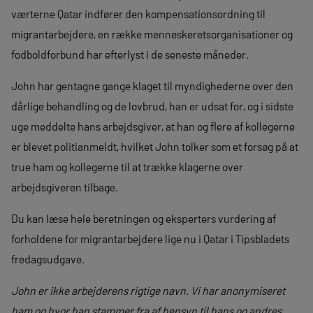
værterne Qatar indfører den kompensationsordning til
migrantarbejdere, en række menneskeretsorganisationer og
fodboldforbund har efterlyst i de seneste måneder.
John har gentagne gange klaget til myndighederne over den
dårlige behandling og de lovbrud, han er udsat for, og i sidste
uge meddelte hans arbejdsgiver, at han og flere af kollegerne
er blevet politianmeldt, hvilket John tolker som et forsøg på at
true ham og kollegerne til at trække klagerne over
arbejdsgiveren tilbage.
Du kan læse hele beretningen og eksperters vurdering af
forholdene for migrantarbejdere lige nu i Qatar i Tipsbladets
fredagsudgave.
John er ikke arbejderens rigtige navn. Vi har anonymiseret
ham og hvor han stammer fra af hensyn til hans og andres