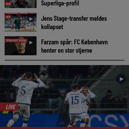
Superliga-profil
AVIS
Jens Stage-transfer meldes
AVIS
►
kollapset
Farzam spår: FC København
TIPSBLADET SPECIAL
►
henter en stor stjerne
►
LIVE