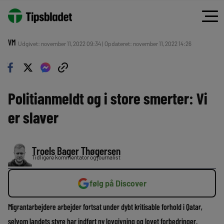
VM
Udgivet: november 11, 2022 09:34 | Opdateret: november 11, 2022 14:26
Politianmeldt og i store smerter: Vi
er slaver
Troels Bager Thøgersen
Tidligere kommentator og journalist
følg på Discover
Migrantarbejdere arbejder fortsat under dybt kritisable forhold i Qatar,
selvom landets styre har indført ny lovgivning og lovet forbedringer.