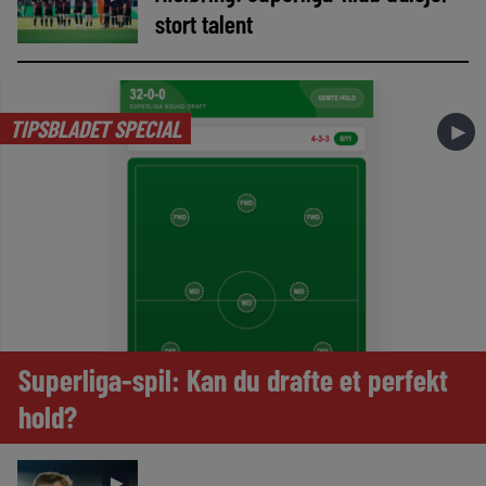
stort talent
TIPSBLADET SPECIAL
►
Superliga-spil: Kan du drafte et perfekt
hold?
►