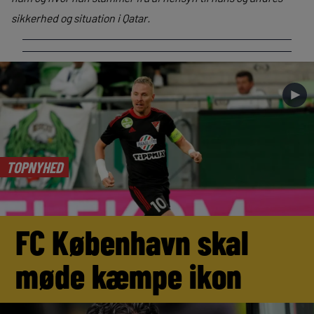
sikkerhed og situation i Qatar.
►
TOPNYHED
FC København skal
møde kæmpe ikon