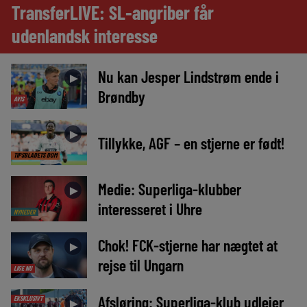
TransferLIVE: SL-angriber får
udenlandsk interesse
Nu kan Jesper Lindstrøm ende i
►
Brøndby
AVIS
►
Tillykke, AGF – en stjerne er født!
TIPSBLADETS DOM
Medie: Superliga-klubber
►
interesseret i Uhre
NYHEDER
Chok! FCK-stjerne har nægtet at
►
rejse til Ungarn
LIGE NU
Afsløring: Superliga-klub udlejer
EKSKLUSIVT
►