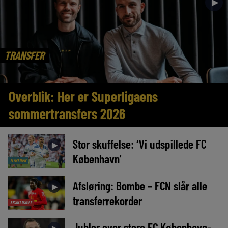
►
TRANSFER
Overblik: Her er Superligaens
sommertransfers 2026
Stor skuffelse: ‘Vi udspillede FC
►
København’
NYHEDER
Afsløring: Bombe – FCN slår alle
►
transferrekorder
EKSKLUSIVT
Jubler over store FC København-