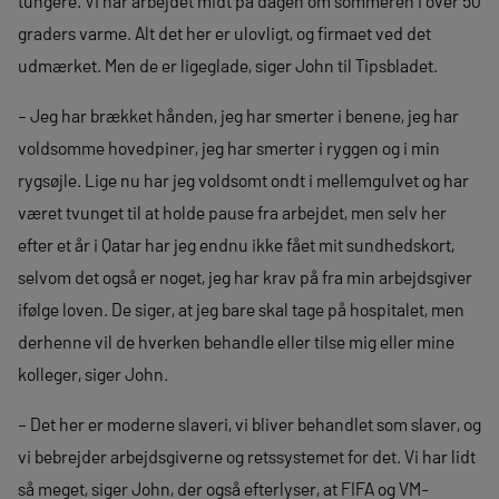
tungere. Vi har arbejdet midt på dagen om sommeren i over 50
graders varme. Alt det her er ulovligt, og firmaet ved det
udmærket. Men de er ligeglade, siger John til Tipsbladet.
– Jeg har brækket hånden, jeg har smerter i benene, jeg har
voldsomme hovedpiner, jeg har smerter i ryggen og i min
rygsøjle. Lige nu har jeg voldsomt ondt i mellemgulvet og har
været tvunget til at holde pause fra arbejdet, men selv her
efter et år i Qatar har jeg endnu ikke fået mit sundhedskort,
selvom det også er noget, jeg har krav på fra min arbejdsgiver
ifølge loven. De siger, at jeg bare skal tage på hospitalet, men
derhenne vil de hverken behandle eller tilse mig eller mine
kolleger, siger John.
– Det her er moderne slaveri, vi bliver behandlet som slaver, og
vi bebrejder arbejdsgiverne og retssystemet for det. Vi har lidt
så meget, siger John, der også efterlyser, at FIFA og VM-