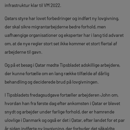
infrastruktur klar til VM 2022.
Qatars styre har lovet forbedringer og indført ny lovgivning,
der skal sikre migrantarbejderne bedre forhold, men
uafhængige organisationer og eksperter har i lang tid advaret
om, at de nye regler stort set ikke kommer et stort flertal af
arbejderne til gavn.
Og på et besøg i Qatar mødte Tipsbladet adskillige arbejdere,
der kunne fortælle om en lang række tilfælde af dårlig
behandling og deciderede brud på lovgivningen.
I Tipsbladets fredagsudgave fortæller arbejderen John om,
hvordan han fra første dag efter ankomsten i Qatar er blevet
snydt og arbejder under farlige forhold, der er hamrende
ulovlige i Danmark og også er det i Qatar, efter landet for et par
år siden indførte ny lovgivning, der forbyder det såkaldte