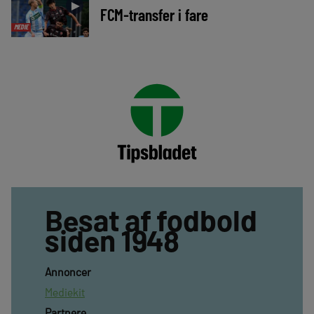
►
FCM-transfer i fare
MEDIE
Besat af fodbold
siden 1948
Annoncer
Mediekit
Partnere