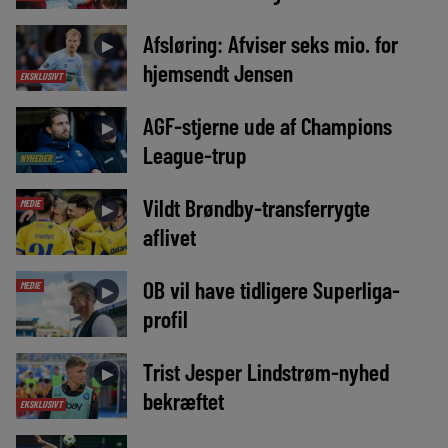
Afsløring: Afviser seks mio. for
►
hjemsendt Jensen
EKSKLUSIVT
AGF-stjerne ude af Champions
►
League-trup
NYHEDER
Vildt Brøndby-transferrygte
MEDIE
►
aflivet
OB vil have tidligere Superliga-
MEDIE
►
profil
Trist Jesper Lindstrøm-nyhed
►
bekræftet
EKSKLUSIVT